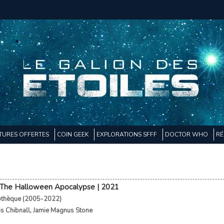
TURES OFFERTES
COIN GEEK
EXPLORATIONS SFFF
DOCTOR WHO
RÉ
 The Halloween Apocalypse | 2021
othèque (2005-2022)
is Chibnall
,
Jamie Magnus Stone