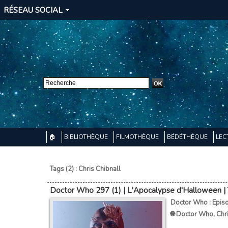
RÉSEAU SOCIAL
🏠
BIBLIOTHÈQUE
FILMOTHÈQUE
BÉDÉTHÈQUE
LEC
Tags (2) : Chris Chibnall
Doctor Who 297 (1) | L'Apocalypse d'Halloween |
Doctor Who : Epis
🌐 Doctor Who
,
Chr