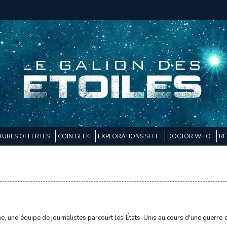
TURES OFFERTES
COIN GEEK
EXPLORATIONS SFFF
DOCTOR WHO
RÉ
e, une équipe de journalistes parcourt les États-Unis au cours d'une guerre civ