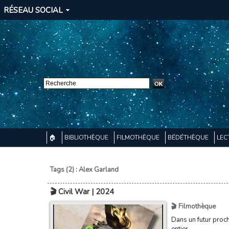
RÉSEAU SOCIAL
🏠
BIBLIOTHÈQUE
FILMOTHÈQUE
BÉDÉTHÈQUE
LEC
Tags (2) : Alex Garland
🎬 Civil War | 2024
🎬 Filmothèque
Dans un futur proch