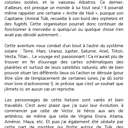
colonies isolées, et le vaisseau Albatros. Ce dernier,
d’ailleurs, est presque un monde à lui tout seul ! Il pourrait
même rappeler une certaine « Arche de Noé », puisque son
Capitaine, l’Amiral Tulk, recueille à son bord des orphelins et
des fugitifs. Cette organisation pourrait donc continuer de
fonctionner à merveille si quelqu’un ou quelque chose n’en
avait pas décidé autrement…
Cette aventure nous conduit d’un bout à l’autre du système
solaire : Terre, Mars, Uranus, Jupiter, Saturne, Ariel, Triton,
Vesta, Titan… Le voyage est passionnant ! Ca m’aurait plu de
trouver en fin d’ouvrage des cartes schématiques des
planètes et surtout de leurs satellites naturels, afin de bien
pouvoir situer les différents lieux où l’action se déroule (pour
être sûre de l’emplacement de certaines lunes, j’ai dû sortir
mon livre d’astronomie !). Je précise que c’est un souhait que
j’émets ici, en aucun cas un reproche.
Les personnages de cette histoire sont variés et bien
travaillés. C’est avec plaisir que j’ai suivi leur évolution, à
commencer par celle de Victor, le héros aux airs de
antihéros, de même que celle de Virginia Enora, Atama,
Aménor, Maya, etc. Et puis j’ai également été séduite par
cette part de mystère qui flotte autour de Tulk, des