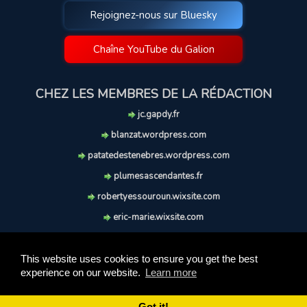
Rejoignez-nous sur Bluesky
Chaîne YouTube du Galion
CHEZ LES MEMBRES DE LA RÉDACTION
jc.gapdy.fr
blanzat.wordpress.com
patatedestenebres.wordpress.com
plumesascendantes.fr
robertyessouroun.wixsite.com
eric-marie.wixsite.com
lechiencritique.blogspot.com
soufflereve.blogspot.com
This website uses cookies to ensure you get the best
experience on our website.
Learn more
© 2009-2026 Le Galion des Etoiles. Tous droits réservés.
Ce site est réalisé et maintenu avec coeur et passion.
Got it!