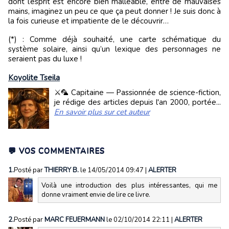
dont l’esprit est encore bien malléable, entre de mauvaises
mains, imaginez un peu ce que ça peut donner ! Je suis donc à
la fois curieuse et impatiente de le découvrir…
(*) : Comme déjà souhaité, une carte schématique du
système solaire, ainsi qu’un lexique des personnages ne
seraient pas du luxe !
Koyolite Tseila
⚔️🦜 Capitaine — Passionnée de science-fiction,
je rédige des articles depuis l'an 2000, portée...
En savoir plus sur cet auteur
💬 VOS COMMENTAIRES
1.
Posté par
THIERRY B.
le 14/05/2014 09:47
|
ALERTER
Voilà une introduction des plus intéressantes, qui me
donne vraiment envie de lire ce livre.
2.
Posté par
MARC FEUERMANN
le 02/10/2014 22:11
|
ALERTER