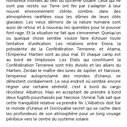
nombreux mondes au sein du système solaire. Ceux qui ne
sont pas restés sur Terre ont fini par s’adapter à leur
nouvel environnement stérile, sombre, dans des
atmosphères raréfiées sous les dômes de leurs cités
glaciales. Les vieux démons de la nature humaine sont
aussi de retour et à nouveau les querelles pour le pouvoir
font rage. Et la situation ne fait que s’envenimer. Quelqu’un
ou quelque chose semble vouloir faire échouer toute
tentative d’unification. Les relations entre Enora, la
présidente de la Confédération Terrienne, et Atama,
l’Empereur Martien sont au plus mal. Et chaque camp est
au bord de l’implosion. Les Etats qui constituent la
Confédération Terrienne sont très divisés et les alliers du
Martien, Zerdan le maître des lunes de Jupiter, et Narcisse,
l’empereur autoproclamé des mondes d’Uranus, se
détestent cordialement. Le seul endroit où semble encore
régner une certaine sérénité, c’est à bord du cargo
récolteur Albatros. Mais en acceptant de prendre à bord
deux fugitifs pourchassés par Narcisse, l’Amiral Tulk sait que
cette tranquillité relative va prendre fin. L’Albatros doit fuir
le monde d’Uranus et l’incroyable secret qui se cache dans
les profondeurs de son atmosphère pour un long voyage
périlleux vers le centre du système solaire.