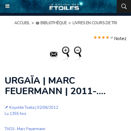
ACCUEIL
>
📖 BIBLIOTHÈQUE
>
LIVRES EN COURS DE TRI
Notez
URGAÏA | MARC
FEUERMANN | 2011-....
🪶
Koyolite Tseila
| 02/06/2012
Lu 1355 fois
TAGS
:
Marc Feuermann