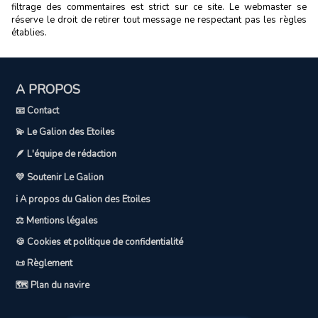
filtrage des commentaires est strict sur ce site. Le webmaster se
réserve le droit de retirer tout message ne respectant pas les règles
établies.
A PROPOS
📧 Contact
💫 Le Galion des Etoiles
🪶 L'équipe de rédaction
💛 Soutenir Le Galion
ℹ️ A propos du Galion des Etoiles
⚖️ Mentions légales
🍪 Cookies et politique de confidentialité
📜 Règlement
🗺️ Plan du navire