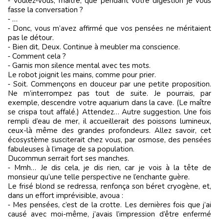
‑ Voulez-vous, maître, que pendant votre digestion je vous
fasse la conversation ?
‑ …
‑ Donc, vous m’avez affirmé que vos pensées ne méritaient
pas le détour.
‑ Bien dit, Deux. Continue à meubler ma conscience.
‑ Comment cela ?
‑ Garnis mon silence mental avec tes mots.
Le robot joignit les mains, comme pour prier.
‑ Soit. Commençons en douceur par une petite proposition.
Ne m’interrompez pas tout de suite. Je pourrais, par
exemple, descendre votre aquarium dans la cave. (Le maître
se crispa tout affalé.) Attendez… Autre suggestion. Une fois
rempli d’eau de mer, il accueillerait des poissons lumineux,
ceux-là même des grandes profondeurs. Allez savoir, cet
écosystème susciterait chez vous, par osmose, des pensées
fabuleuses à l’image de sa population.
Ducommun serrait fort ses manches.
‑ Mmh… Je dis cela, je dis rien, car je vois à la tête de
monsieur qu’une telle perspective ne l’enchante guère.
Le frisé blond se redressa, renfonça son béret cryogène, et,
dans un effort imprévisible, avoua :
‑ Mes pensées, c’est de la crotte. Les dernières fois que j’ai
causé avec moi-même, j’avais l’impression d’être enfermé