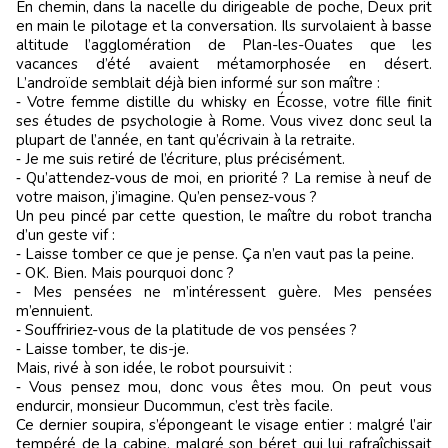
En chemin, dans la nacelle du dirigeable de poche, Deux prit
en main le pilotage et la conversation. Ils survolaient à basse
altitude l’agglomération de Plan-les-Ouates que les
vacances d’été avaient métamorphosée en désert.
L’androïde semblait déjà bien informé sur son maître :
‑ Votre femme distille du whisky en Écosse, votre fille finit
ses études de psychologie à Rome. Vous vivez donc seul la
plupart de l’année, en tant qu’écrivain à la retraite.
‑ Je me suis retiré de l’écriture, plus précisément.
‑ Qu’attendez-vous de moi, en priorité ? La remise à neuf de
votre maison, j’imagine. Qu’en pensez-vous ?
Un peu pincé par cette question, le maître du robot trancha
d’un geste vif :
‑ Laisse tomber ce que je pense. Ça n’en vaut pas la peine.
‑ OK. Bien. Mais pourquoi donc ?
‑ Mes pensées ne m’intéressent guère. Mes pensées
m’ennuient.
‑ Souffririez-vous de la platitude de vos pensées ?
‑ Laisse tomber, te dis-je.
Mais, rivé à son idée, le robot poursuivit :
‑ Vous pensez mou, donc vous êtes mou. On peut vous
endurcir, monsieur Ducommun, c’est très facile.
Ce dernier soupira, s’épongeant le visage entier : malgré l’air
tempéré de la cabine, malgré son béret qui lui rafraîchissait