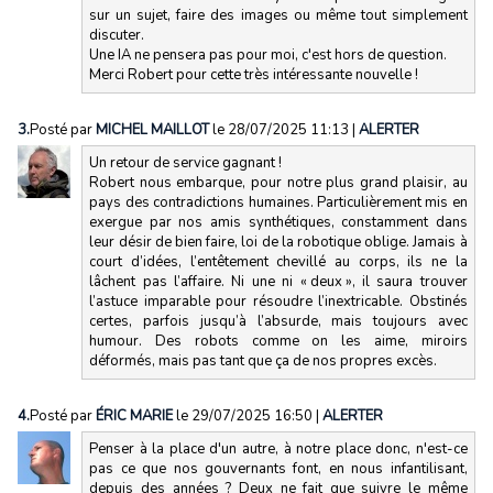
sur un sujet, faire des images ou même tout simplement
discuter.
Une IA ne pensera pas pour moi, c'est hors de question.
Merci Robert pour cette très intéressante nouvelle !
3.
Posté par
MICHEL MAILLOT
le 28/07/2025 11:13
|
ALERTER
Un retour de service gagnant !
Robert nous embarque, pour notre plus grand plaisir, au
pays des contradictions humaines. Particulièrement mis en
exergue par nos amis synthétiques, constamment dans
leur désir de bien faire, loi de la robotique oblige. Jamais à
court d’idées, l’entêtement chevillé au corps, ils ne la
lâchent pas l’affaire. Ni une ni « deux », il saura trouver
l’astuce imparable pour résoudre l’inextricable. Obstinés
certes, parfois jusqu’à l’absurde, mais toujours avec
humour. Des robots comme on les aime, miroirs
déformés, mais pas tant que ça de nos propres excès.
4.
Posté par
ÉRIC MARIE
le 29/07/2025 16:50
|
ALERTER
Penser à la place d'un autre, à notre place donc, n'est-ce
pas ce que nos gouvernants font, en nous infantilisant,
depuis des années ? Deux ne fait que suivre le même