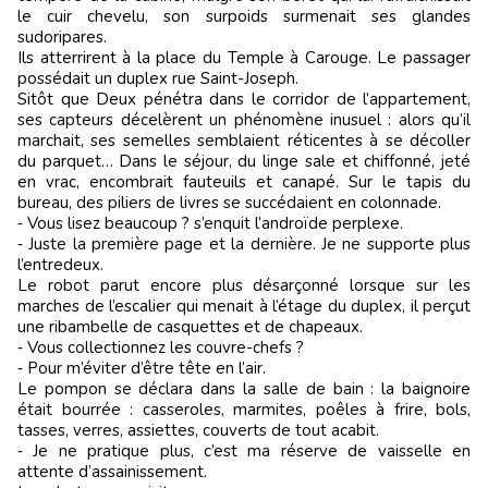
le cuir chevelu, son surpoids surmenait ses glandes
sudoripares.
Ils atterrirent à la place du Temple à Carouge. Le passager
possédait un duplex rue Saint-Joseph.
Sitôt que Deux pénétra dans le corridor de l’appartement,
ses capteurs décelèrent un phénomène inusuel : alors qu’il
marchait, ses semelles semblaient réticentes à se décoller
du parquet… Dans le séjour, du linge sale et chiffonné, jeté
en vrac, encombrait fauteuils et canapé. Sur le tapis du
bureau, des piliers de livres se succédaient en colonnade.
‑ Vous lisez beaucoup ? s’enquit l’androïde perplexe.
‑ Juste la première page et la dernière. Je ne supporte plus
l’entredeux.
Le robot parut encore plus désarçonné lorsque sur les
marches de l’escalier qui menait à l’étage du duplex, il perçut
une ribambelle de casquettes et de chapeaux.
‑ Vous collectionnez les couvre-chefs ?
‑ Pour m’éviter d’être tête en l’air.
Le pompon se déclara dans la salle de bain : la baignoire
était bourrée : casseroles, marmites, poêles à frire, bols,
tasses, verres, assiettes, couverts de tout acabit.
‑ Je ne pratique plus, c’est ma réserve de vaisselle en
attente d’assainissement.