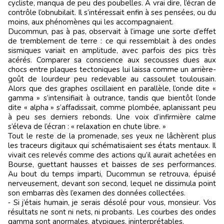
cycliste, manqua de peu des poubelles. À vrai dire, l’écran de
contrôle l’obnubilait. Il s’intéressait enfin à ses pensées, ou du
moins, aux phénomènes qui les accompagnaient.
Ducommun, pas à pas, observait à l’image une sorte d’effet
de tremblement de terre : ce qui ressemblait à des ondes
sismiques variait en amplitude, avec parfois des pics très
acérés. Comparer sa conscience aux secousses dues aux
chocs entre plaques tectoniques lui laissa comme un arrière-
goût de lourdeur peu redevable au cassoulet toulousain.
Alors que des graphes oscillaient en parallèle, l’onde dite «
gamma » s’intensifiait à outrance, tandis que bientôt l’onde
dite « alpha » s’affadissait, comme plombée, aplanissant peu
à peu ses derniers rebonds. Une voix d’infirmière calme
s’éleva de l’écran : « relaxation en chute libre. »
Tout le reste de la promenade, ses yeux ne lâchèrent plus
les traceurs digitaux qui schématisaient ses états mentaux. Il
vivait ces relevés comme des actions qu’il aurait achetées en
Bourse, guettant hausses et baisses de ses performances.
Au bout du temps imparti, Ducommun se retrouva, épuisé
nerveusement, devant son second, lequel ne dissimula point
son embarras dès l’examen des données collectées.
‑ Si j’étais humain, je serais désolé pour vous, monsieur. Vos
résultats ne sont ni nets, ni probants. Les courbes des ondes
gamma sont anormales, atypiques, ininterprétables.