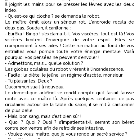
Il joignit les mains pour se presser les lèvres avec les deux
index.
‑ Qu’est-ce qui cloche ? se demanda le robot.
Le maître émit alors un sérieux rot. L’androïde recula de
deux pas. Soudain, il carillonna :
‑ Eurêka ! Bingo ! s’exclama-t-il. Vos viscères, tout est là ! Vos
viscères limitent l’envergure de votre esprit. Elles se
cramponnent à ses ailes ! Cette rumination au fond de vos
entrailles vous pompe toute votre énergie mentale. Voilà
pourquoi vos pensées ne peuvent s’envoler !
‑ Admettons, mais… quelle solution ?
Les globes oculaires du robot virèrent à l’incandescence.
‑ Facile : la diète, le jeûne, un régime d’ascète, monsieur.
‑ Tu plaisantes, Deux ?
Ducommun suait à nouveau.
Le domestique artificiel se rendit compte qu’il faisait fausse
route avec ce maître-là. Après quelques centaines de pas
circulaires autour de la table du salon, il se mit à carillonner
de plus belle.
‑ Mais, bon sang, mais c’est bien sûr !
‑ Quoi ? Quoi ? Quoi ? s’impatientait-il, serrant son béret
contre son ventre afin de refroidir ses intestins.
‑ Voulez-vous, maître, que je vous rende un sacré service ?