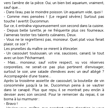
vers l’arrière de la pièce. Oui, un bien bel aquarium, vraiment,
sauf que…
‑ Dans l’eau, pas le moindre poisson. Un aquarium vide, quoi !
‑ Comme mes pensées ! (Le regard sévère.) Surtout pas
touche ! avertit Ducommun.
Sur ce, il entraîna vigoureusement son second dans la cuisine.
‑ Depuis belle lurette, je ne fréquente plus ces fourneaux.
J’aimerais tester tes talents culinaires, Deux.
‑ Vous ne le regretterez pas, monsieur. Quel plat vous ferait
plaisir, ce soir ?
Les prunelles du maître se mirent à étinceler.
‑ Un cassoulet toulousain, un vrai, saucisses, canard, le tout
avec un bon Pécharmant.
‑ Mais… monsieur, sauf votre respect, vu vos réserves
corporelles, ne serait-ce pas plus pertinent d’envisager,
surtout le soir, une salade d’endives avec un œuf allégé ?
Accompagnée d’une tisane…
Après la troisième assiette de cassoulet, la bouteille de vin
consommée jusqu’à la lie, Ducommun peina à se vautrer
dans le canapé. Plus que repu, il se montrait peu enclin à
deviser avec son second. Pour le remercier du repas, il se
borna à lui murmurer :
‑ Bravo !