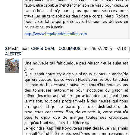
faut-il être capable d'enclencher son cerveau pour cela... le
cas échéant, il n'y aura plus que nos viscères pour
travailler un tant soit peu dans notre corps. Merci Robert
pour cette fable qui pointe avec humour les dérives en
cours et celles à venir.
http://www.legaliondesetoiles.com
2.
Posté par
CHRISTOBAL COLUMBUS
le 28/07/2025 07:16
|
ALERTER
Une nouvelle qui fait quelque peu réfléchir et le sujet est
juste.
Quel serait notre style de vie si nous avions un androïde
qui ferait toutes nos corvées ? Nous sommes pourtant déjà
en train de le découvrir puisque aujourd'hui nous avons
des tondeuses autonomes pour s'occuper du gazon et
même des mini-aspirateurs qui se baladent tout seul dans
la maison, tout cela programmés à des heures qui nous
arrangent. Et je ne parle pas des distributeurs de
croquettes connectés. Bon, de ce coté-là, votre chat n'a
plus le choix que de manger toutes ses croquettes
jusqu'au bout sans faire le difficile 🙂
Je rejoindrai Kap'Tain Koyolite au sujet des IA. Je n'ai jamais
consulté ni utilisé de tels systèmes pour me renseigner