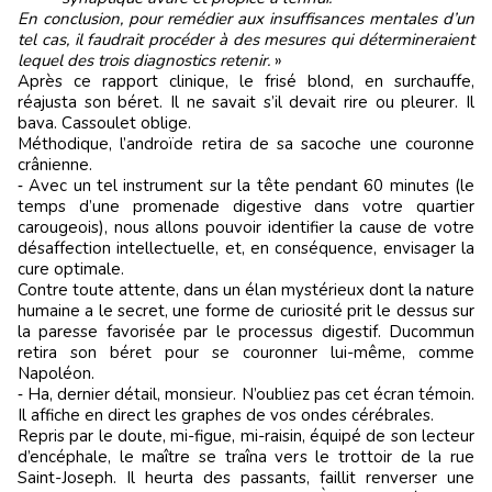
En conclusion, pour remédier aux insuffisances mentales d’un
tel cas, il faudrait procéder à des mesures qui détermineraient
lequel des trois diagnostics retenir.
»
Après ce rapport clinique, le frisé blond, en surchauffe,
réajusta son béret. Il ne savait s’il devait rire ou pleurer. Il
bava. Cassoulet oblige.
Méthodique, l’androïde retira de sa sacoche une couronne
crânienne.
‑ Avec un tel instrument sur la tête pendant 60 minutes (le
temps d’une promenade digestive dans votre quartier
carougeois), nous allons pouvoir identifier la cause de votre
désaffection intellectuelle, et, en conséquence, envisager la
cure optimale.
Contre toute attente, dans un élan mystérieux dont la nature
humaine a le secret, une forme de curiosité prit le dessus sur
la paresse favorisée par le processus digestif. Ducommun
retira son béret pour se couronner lui-même, comme
Napoléon.
‑ Ha, dernier détail, monsieur. N’oubliez pas cet écran témoin.
Il affiche en direct les graphes de vos ondes cérébrales.
Repris par le doute, mi-figue, mi-raisin, équipé de son lecteur
d’encéphale, le maître se traîna vers le trottoir de la rue
Saint-Joseph. Il heurta des passants, faillit renverser une