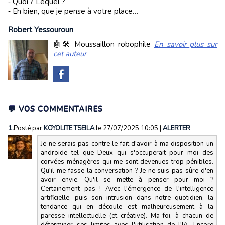
‑ Quoi ? Lequel ?
‑ Eh bien, que je pense à votre place…
Robert Yessouroun
🤖🛠️ Moussaillon robophile
En savoir plus sur
cet auteur
💬 VOS COMMENTAIRES
1.
Posté par
KOYOLITE TSEILA
le 27/07/2025 10:05
|
ALERTER
Je ne serais pas contre le fait d'avoir à ma disposition un
androïde tel que Deux qui s'occuperait pour moi des
corvées ménagères qui me sont devenues trop pénibles.
Qu'il me fasse la conversation ? Je ne suis pas sûre d'en
avoir envie. Qu'il se mette à penser pour moi ?
Certainement pas ! Avec l'émergence de l'intelligence
artificielle, puis son intrusion dans notre quotidien, la
tendance qui en découle est malheureusement à la
paresse intellectuelle (et créative). Ma foi, à chacun de
déterminer ses limites avec l'utilisation de l'IA. Encore