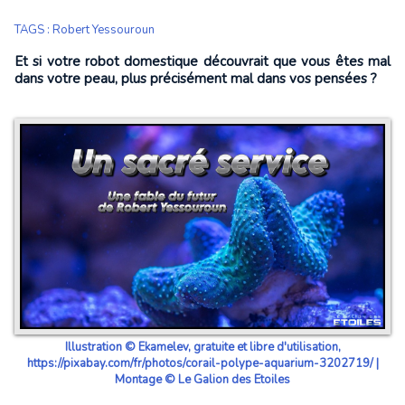
TAGS
:
Robert Yessouroun
Et si votre robot domestique découvrait que vous êtes mal
dans votre peau, plus précisément mal dans vos pensées ?
Illustration © Ekamelev, gratuite et libre d'utilisation,
https://pixabay.com/fr/photos/corail-polype-aquarium-3202719/ |
Montage © Le Galion des Etoiles