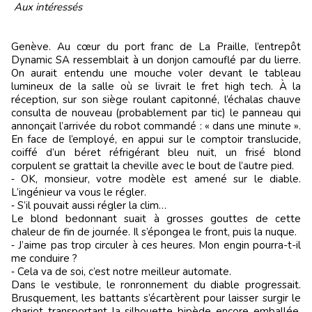
Aux intéressés
Genève. Au cœur du port franc de La Praille, l’entrepôt
Dynamic SA ressemblait à un donjon camouflé par du lierre.
On aurait entendu une mouche voler devant le tableau
lumineux de la salle où se livrait le fret high tech. À la
réception, sur son siège roulant capitonné, l’échalas chauve
consulta de nouveau (probablement par tic) le panneau qui
annonçait l’arrivée du robot commandé : « dans une minute ».
En face de l’employé, en appui sur le comptoir translucide,
coiffé d’un béret réfrigérant bleu nuit, un frisé blond
corpulent se grattait la cheville avec le bout de l’autre pied.
‑ OK, monsieur, votre modèle est amené sur le diable.
L’ingénieur va vous le régler.
‑ S’il pouvait aussi régler la clim…
Le blond bedonnant suait à grosses gouttes de cette
chaleur de fin de journée. Il s’épongea le front, puis la nuque.
‑ J’aime pas trop circuler à ces heures. Mon engin pourra-t-il
me conduire ?
‑ Cela va de soi, c’est notre meilleur automate.
Dans le vestibule, le ronronnement du diable progressait.
Brusquement, les battants s’écartèrent pour laisser surgir le
chariot transportant la silhouette bipède encore emballée.