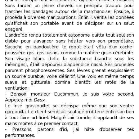
Sans tarder, un jeune chevelu se précipita d’abord pour
trancher les bandages autour de la marchandise. Ensuite, il
procéda à diverses manipulations. Enfin, il vérifia les données
qu’affichait son portable avant de s’éclipser sur un salut
exagéré.
L’androïde rendu totalement autonome quitta tout seul son
diable pour s’avancer sans hésiter vers son propriétaire.
Sacoche en bandoulière, le robot était vêtu d’un cache-
poussière gris, gris luisant comme la matière grise cérébrale.
Son visage blanc (telle la substance blanche sous les
méninges), était dépourvu d’appendice nasal. Ses prunelles
parurent phosphorescentes. Ses lèvres grenat esquissaient
un sourire durable, voire définitif. Une voix en même temps
suave et gutturale domina bientôt les ratés de la
ventilation :
‑ Bonsoir, monsieur Ducommun. Je suis votre second.
Appelez-moi
Deux
.
Le frisé grassouillet se décrispa, même que son ventre
gargouilla. Le client semblait soulagé d’obtenir enfin son bon
à tout faire artificiel. Malgré l’air torride, il applaudit de ses
mains moites à ce premier contact.
‑ Pressons, partons d’ici, j’ai hâte d’observer tes
performances.