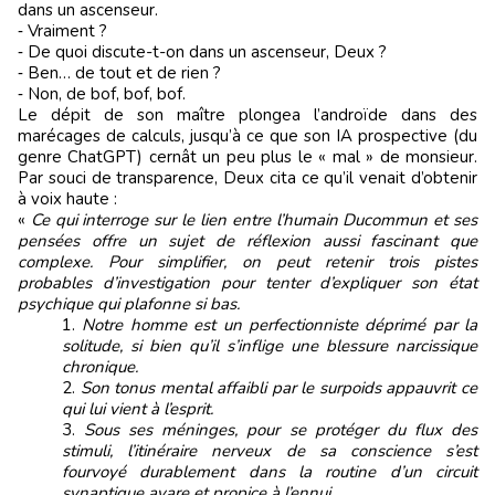
dans un ascenseur.
‑ Vraiment ?
‑ De quoi discute-t-on dans un ascenseur, Deux ?
‑ Ben… de tout et de rien ?
‑ Non, de bof, bof, bof.
Le dépit de son maître plongea l’androïde dans des
marécages de calculs, jusqu’à ce que son IA prospective (du
genre ChatGPT) cernât un peu plus le « mal » de monsieur.
Par souci de transparence, Deux cita ce qu’il venait d’obtenir
à voix haute :
«
Ce qui interroge sur le lien entre l’humain Ducommun et ses
pensées offre un sujet de réflexion aussi fascinant que
complexe. Pour simplifier, on peut retenir trois pistes
probables d’investigation pour tenter d’expliquer son état
psychique qui plafonne si bas.
Notre homme est un perfectionniste déprimé par la
solitude, si bien qu’il s’inflige une blessure narcissique
chronique.
Son tonus mental affaibli par le surpoids appauvrit ce
qui lui vient à l’esprit.
Sous ses méninges, pour se protéger du flux des
stimuli, l’itinéraire nerveux de sa conscience s’est
fourvoyé durablement dans la routine d’un circuit
synaptique avare et propice à l’ennui.