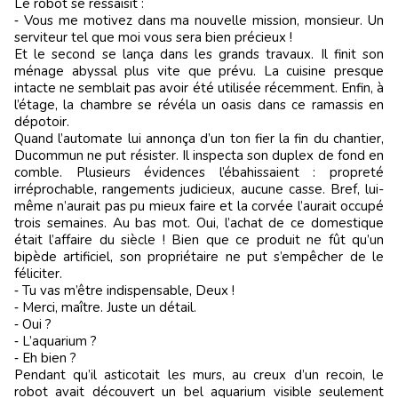
Le robot se ressaisit :
‑ Vous me motivez dans ma nouvelle mission, monsieur. Un
serviteur tel que moi vous sera bien précieux !
Et le second se lança dans les grands travaux. Il finit son
ménage abyssal plus vite que prévu. La cuisine presque
intacte ne semblait pas avoir été utilisée récemment. Enfin, à
l’étage, la chambre se révéla un oasis dans ce ramassis en
dépotoir.
Quand l’automate lui annonça d’un ton fier la fin du chantier,
Ducommun ne put résister. Il inspecta son duplex de fond en
comble. Plusieurs évidences l’ébahissaient : propreté
irréprochable, rangements judicieux, aucune casse. Bref, lui-
même n’aurait pas pu mieux faire et la corvée l’aurait occupé
trois semaines. Au bas mot. Oui, l’achat de ce domestique
était l’affaire du siècle ! Bien que ce produit ne fût qu’un
bipède artificiel, son propriétaire ne put s’empêcher de le
féliciter.
‑ Tu vas m’être indispensable, Deux !
‑ Merci, maître. Juste un détail.
‑ Oui ?
‑ L’aquarium ?
‑ Eh bien ?
Pendant qu’il asticotait les murs, au creux d’un recoin, le
robot avait découvert un bel aquarium visible seulement