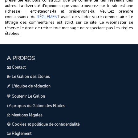
présentée est plus constructif que de commenter les ressentis des
autres. La diversité d’opinions que vous trouverez sur le site est une
richesse : entretenons‑la et préservons‑la. Veuillez prendre
connaissance du
RÈGLEMENT
avant de valider votre commentaire. Le
filtrage des commentaires est strict sur ce site. Le webmaster se
réserve le droit de retirer tout message ne respectant pas les règles
établies.
A PROPOS
📧 Contact
💫 Le Galion des Etoiles
🪶 L'équipe de rédaction
💛 Soutenir Le Galion
ℹ️ A propos du Galion des Etoiles
⚖️ Mentions légales
🍪 Cookies et politique de confidentialité
📜 Règlement