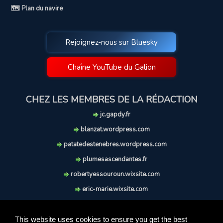
🗺️ Plan du navire
Rejoignez-nous sur Bluesky
Chaîne YouTube du Galion
CHEZ LES MEMBRES DE LA RÉDACTION
jc.gapdy.fr
blanzat.wordpress.com
patatedestenebres.wordpress.com
plumesascendantes.fr
robertyessouroun.wixsite.com
eric-marie.wixsite.com
lechiencritique.blogspot.com
soufflereve.blogspot.com
This website uses cookies to ensure you get the best