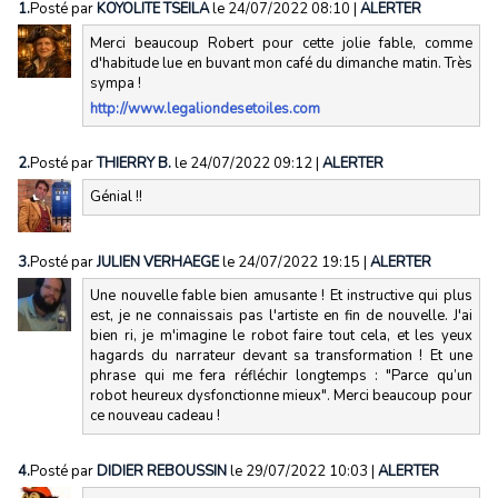
1.
Posté par
KOYOLITE TSEILA
le 24/07/2022 08:10
|
ALERTER
Merci beaucoup Robert pour cette jolie fable, comme
d'habitude lue en buvant mon café du dimanche matin. Très
sympa !
http://www.legaliondesetoiles.com
2.
Posté par
THIERRY B.
le 24/07/2022 09:12
|
ALERTER
Génial !!
3.
Posté par
JULIEN VERHAEGE
le 24/07/2022 19:15
|
ALERTER
Une nouvelle fable bien amusante ! Et instructive qui plus
est, je ne connaissais pas l'artiste en fin de nouvelle. J'ai
bien ri, je m'imagine le robot faire tout cela, et les yeux
hagards du narrateur devant sa transformation ! Et une
phrase qui me fera réfléchir longtemps : "Parce qu’un
robot heureux dysfonctionne mieux". Merci beaucoup pour
ce nouveau cadeau !
4.
Posté par
DIDIER REBOUSSIN
le 29/07/2022 10:03
|
ALERTER