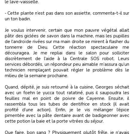
le lave-vaisselle.
‑ Cette plante n’est pas dans son assiette, commenta-t-il sur
un ton badin.
Je voulus intervenir, certain que mon pauvre végétal allait
pâtir des giclées de savon dans la machine, mais les pupilles
de l’androïde rivées sur ma main droite se mirent à flasher du
tonnerre de Dieu. Cette réaction spectaculaire me
découragea. Je me repliai dans le salon pour solliciter
discrètement de l’aide à la Centrale SOS robot. Leurs
services débordés, un répondeur peu aimable m’assura qu’un
technicien remplaçant pouvait régler le problème dès le
milieu de la semaine prochaine.
Quand, dépité, je suis retourné à la cuisine, Georges séchait
avec un foehn le yucca tout ratatiné, puis il saupoudra les
feuilles mal en point de poivre de Cayenne. Ensuite, il
rassembla tous les tubes de dentifrice en stock (il avait
profité d’une action). Enfin, je le vis mélanger l’épice
pimentée avec la pâte dentaire avant de badigeonner avec
cette potion la baie et la porte vitrées du séjour.
Que faire, bon sang ? Physiquement plutôt frêle, je n’avais