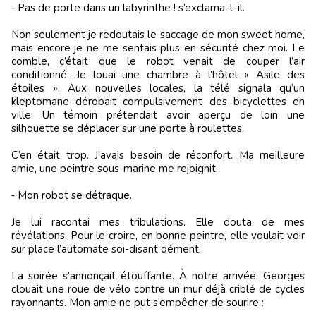
‑ Pas de porte dans un labyrinthe ! s’exclama-t-il.
Non seulement je redoutais le saccage de mon sweet home,
mais encore je ne me sentais plus en sécurité chez moi. Le
comble, c’était que le robot venait de couper l’air
conditionné. Je louai une chambre à l’hôtel « Asile des
étoiles ». Aux nouvelles locales, la télé signala qu’un
kleptomane dérobait compulsivement des bicyclettes en
ville. Un témoin prétendait avoir aperçu de loin une
silhouette se déplacer sur une porte à roulettes.
C’en était trop. J’avais besoin de réconfort. Ma meilleure
amie, une peintre sous-marine me rejoignit.
‑ Mon robot se détraque.
Je lui racontai mes tribulations. Elle douta de mes
révélations. Pour le croire, en bonne peintre, elle voulait voir
sur place l’automate soi-disant dément.
La soirée s’annonçait étouffante. À notre arrivée, Georges
clouait une roue de vélo contre un mur déjà criblé de cycles
rayonnants. Mon amie ne put s’empêcher de sourire :