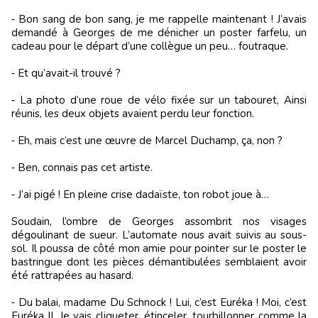
‑ Bon sang de bon sang, je me rappelle maintenant ! J’avais
demandé à Georges de me dénicher un poster farfelu, un
cadeau pour le départ d’une collègue un peu… foutraque.
‑ Et qu’avait-il trouvé ?
‑ La photo d’une roue de vélo fixée sur un tabouret, Ainsi
réunis, les deux objets avaient perdu leur fonction.
‑ Eh, mais c’est une œuvre de Marcel Duchamp, ça, non ?
‑ Ben, connais pas cet artiste.
‑ J’ai pigé ! En pleine crise dadaïste, ton robot joue à…
Soudain, l’ombre de Georges assombrit nos visages
dégoulinant de sueur. L’automate nous avait suivis au sous-
sol. Il poussa de côté mon amie pour pointer sur le poster le
bastringue dont les pièces démantibulées semblaient avoir
été rattrapées au hasard.
‑ Du balai, madame Du Schnock ! Lui, c’est Euréka ! Moi, c’est
Euréka II. Je vais cliqueter, étinceler, tourbillonner comme la