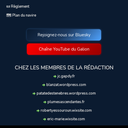
📜 Règlement
🗺️ Plan du navire
Rejoignez-nous sur Bluesky
Chaîne YouTube du Galion
CHEZ LES MEMBRES DE LA RÉDACTION
jc.gapdy.fr
blanzat.wordpress.com
patatedestenebres.wordpress.com
plumesascendantes.fr
robertyessouroun.wixsite.com
eric-marie.wixsite.com
lechiencritique.blogspot.com