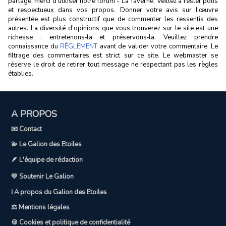
partage, merci d’utiliser notre forum - La Taverne. Veillez à rester polis
et respectueux dans vos propos. Donner votre avis sur l’œuvre
présentée est plus constructif que de commenter les ressentis des
autres. La diversité d’opinions que vous trouverez sur le site est une
richesse : entretenons‑la et préservons‑la. Veuillez prendre
connaissance du
RÈGLEMENT
avant de valider votre commentaire. Le
filtrage des commentaires est strict sur ce site. Le webmaster se
réserve le droit de retirer tout message ne respectant pas les règles
établies.
A PROPOS
📧 Contact
💫 Le Galion des Etoiles
🪶 L'équipe de rédaction
💛 Soutenir Le Galion
ℹ️ A propos du Galion des Etoiles
⚖️ Mentions légales
🍪 Cookies et politique de confidentialité