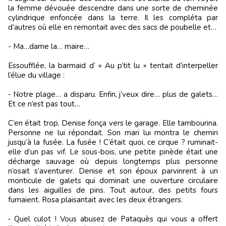
la femme dévouée descendre dans une sorte de cheminée
cylindrique enfoncée dans la terre. Il les compléta par
d’autres où elle en remontait avec des sacs de poubelle et…
- Ma…dame la… maire…
Essoufflée, la barmaid d’ « Au p’tit lu » tentait d’interpeller
l’élue du village :
‑ Notre plage… a disparu. Enfin, j’veux dire… plus de galets…
Et ce n’est pas tout…
C’en était trop. Denise fonça vers le garage. Elle tambourina.
Personne ne lui répondait. Son mari lui montra le chemin
jusqu’à la fusée. La fusée ! C’était quoi, ce cirque ? ruminait-
elle d’un pas vif. Le sous-bois, une petite pinède était une
décharge sauvage où depuis longtemps plus personne
n’osait s’aventurer. Denise et son époux parvinrent à un
monticule de galets qui dominait une ouverture circulaire
dans les aiguilles de pins. Tout autour, des petits fours
fumaient. Rosa plaisantait avec les deux étrangers.
‑ Quel culot ! Vous abusez de Pataquès qui vous a offert