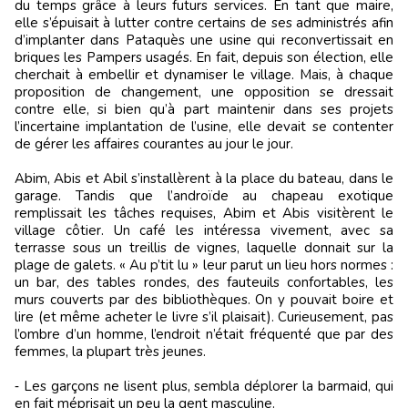
du temps grâce à leurs futurs services. En tant que maire,
elle s’épuisait à lutter contre certains de ses administrés afin
d’implanter dans Pataquès une usine qui reconvertissait en
briques les Pampers usagés. En fait, depuis son élection, elle
cherchait à embellir et dynamiser le village. Mais, à chaque
proposition de changement, une opposition se dressait
contre elle, si bien qu’à part maintenir dans ses projets
l’incertaine implantation de l’usine, elle devait se contenter
de gérer les affaires courantes au jour le jour.
Abim, Abis et Abil s’installèrent à la place du bateau, dans le
garage. Tandis que l’androïde au chapeau exotique
remplissait les tâches requises, Abim et Abis visitèrent le
village côtier. Un café les intéressa vivement, avec sa
terrasse sous un treillis de vignes, laquelle donnait sur la
plage de galets. « Au p’tit lu » leur parut un lieu hors normes :
un bar, des tables rondes, des fauteuils confortables, les
murs couverts par des bibliothèques. On y pouvait boire et
lire (et même acheter le livre s’il plaisait). Curieusement, pas
l’ombre d’un homme, l’endroit n’était fréquenté que par des
femmes, la plupart très jeunes.
‑ Les garçons ne lisent plus, sembla déplorer la barmaid, qui
en fait méprisait un peu la gent masculine.