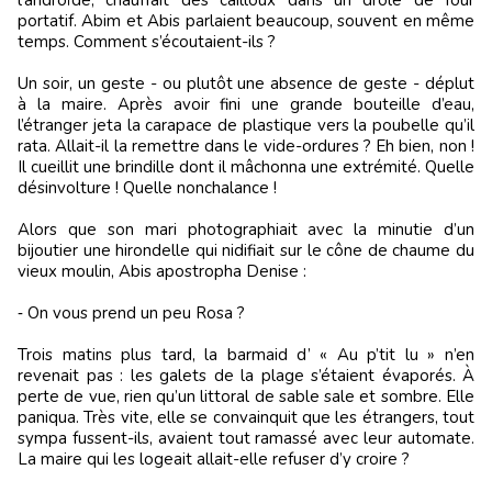
l’androïde, chauffait des cailloux dans un drôle de four
portatif. Abim et Abis parlaient beaucoup, souvent en même
temps. Comment s’écoutaient-ils ?
Un soir, un geste - ou plutôt une absence de geste - déplut
à la maire. Après avoir fini une grande bouteille d’eau,
l’étranger jeta la carapace de plastique vers la poubelle qu’il
rata. Allait-il la remettre dans le vide-ordures ? Eh bien, non !
Il cueillit une brindille dont il mâchonna une extrémité. Quelle
désinvolture ! Quelle nonchalance !
Alors que son mari photographiait avec la minutie d’un
bijoutier une hirondelle qui nidifiait sur le cône de chaume du
vieux moulin, Abis apostropha Denise :
‑ On vous prend un peu Rosa ?
Trois matins plus tard, la barmaid d’ « Au p’tit lu » n’en
revenait pas : les galets de la plage s’étaient évaporés. À
perte de vue, rien qu’un littoral de sable sale et sombre. Elle
paniqua. Très vite, elle se convainquit que les étrangers, tout
sympa fussent-ils, avaient tout ramassé avec leur automate.
La maire qui les logeait allait-elle refuser d’y croire ?