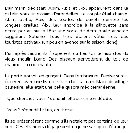
L’air marin tiédissait. Abim, Abis et Abil apparurent dans le
patelin sous un essaim d’hirondelles. Le couple était chauve,
Abim, barbu, Abis, des touffes de duvets derrière les
longues oreilles. Abil, leur androïde à la silhouette sans
genre portait sur la tête une sorte de demi-boule annelée
suggérant Saturne. Tous trois étaient vêtus tels des
touristes estivaux (un peu en avance sur la saison, donc).
L’un après l’autre, ils frappèrent du heurtoir le huis clos du
vieux moulin blanc. Des oiseaux s’envolèrent du toit de
chaume. Un coq chanta.
La porte s’ouvrit en grinçant. Dans l’embrasure, Denise surgit,
énervée, avec une liste de frais dans la main. Maire du village
balnéaire, elle était une belle quadra méditerranéenne.
‑ Que cherchez-vous ? s’enquit-elle sur un ton décidé.
‑ Vous ? répondit le trio, en chœur.
Ils se présentèrent comme s’ils n’étaient pas certains de leur
nom. Ces étrangers dégageaient un je ne sais quoi d’étrange.