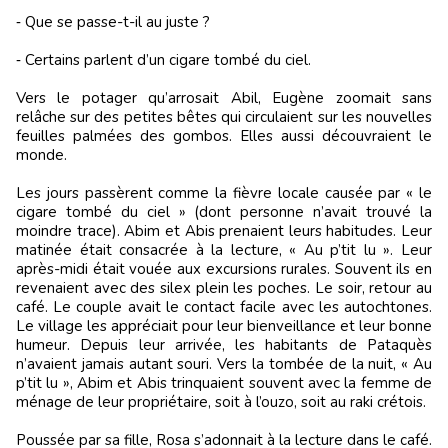
‑ Que se passe-t-il au juste ?
‑ Certains parlent d’un cigare tombé du ciel.
Vers le potager qu’arrosait Abil, Eugène zoomait sans
relâche sur des petites bêtes qui circulaient sur les nouvelles
feuilles palmées des gombos. Elles aussi découvraient le
monde.
Les jours passèrent comme la fièvre locale causée par « le
cigare tombé du ciel » (dont personne n’avait trouvé la
moindre trace). Abim et Abis prenaient leurs habitudes. Leur
matinée était consacrée à la lecture, « Au p’tit lu ». Leur
après-midi était vouée aux excursions rurales. Souvent ils en
revenaient avec des silex plein les poches. Le soir, retour au
café. Le couple avait le contact facile avec les autochtones.
Le village les appréciait pour leur bienveillance et leur bonne
humeur. Depuis leur arrivée, les habitants de Pataquès
n’avaient jamais autant souri. Vers la tombée de la nuit, « Au
p’tit lu », Abim et Abis trinquaient souvent avec la femme de
ménage de leur propriétaire, soit à l’ouzo, soit au raki crétois.
Poussée par sa fille, Rosa s’adonnait à la lecture dans le café.