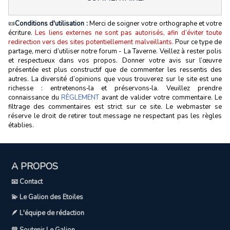
📜
Conditions d'utilisation :
Merci de soigner votre orthographe et votre
écriture.
Les liens externes ne sont pas autorisés, afin d’éviter toute
redirection vers des sites potentiellement malveillants.
Pour ce type de
partage, merci d’utiliser notre forum - La Taverne. Veillez à rester polis
et respectueux dans vos propos. Donner votre avis sur l’œuvre
présentée est plus constructif que de commenter les ressentis des
autres. La diversité d’opinions que vous trouverez sur le site est une
richesse : entretenons‑la et préservons‑la. Veuillez prendre
connaissance du
RÈGLEMENT
avant de valider votre commentaire. Le
filtrage des commentaires est strict sur ce site. Le webmaster se
réserve le droit de retirer tout message ne respectant pas les règles
établies.
A PROPOS
📧 Contact
💫 Le Galion des Etoiles
🪶 L'équipe de rédaction