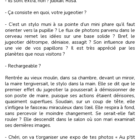
‑ Ils sont extra, non ? jubilait Rosa.
‑ Ça consiste en quoi, votre jugeotier ?
‑ C’est un stylo muni à sa pointe d’un mini phare qu’il faut
orienter vers la pupille ? Le flux de photons parvenu dans le
cerveau remet les idées sur une base solide ? Bref, le
jugeotier détrompe, déniaise, assagit ? Son influence dure
une vie de vos papillons ? Il est très apprécié par les
planètes que nous visitons ?
‑ Rechargeable ?
Rentrée au vieux moulin, dans sa chambre, devant un miroir,
la maire tergiversait, le stylo dans la main. Elle se dit que le
premier effet du jugeotier la pousserait à démissionner de
son poste de maire, puisque ses actions étaient dérisoires,
quasiment superflues. Soudain, sur un coup de tête, elle
s’infligea le faisceau miraculeux dans l’œil. Elle respira à fond,
sans percevoir le moindre changement. Se serait-elle fait
rouler ? Elle descendit dans le salon où son mari examinait
ses dernières images.
‑ Chéri, on va t’organiser une expo de tes photos « Au p’tit