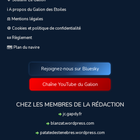
💛 Soutenir Le Galion
ℹ️ A propos du Galion des Etoiles
⚖️ Mentions légales
🍪 Cookies et politique de confidentialité
📜 Règlement
🗺️ Plan du navire
Rejoignez-nous sur Bluesky
Chaîne YouTube du Galion
CHEZ LES MEMBRES DE LA RÉDACTION
jc.gapdy.fr
blanzat.wordpress.com
patatedestenebres.wordpress.com