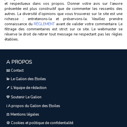
et respectueux dans vos propos. Donner votre avis sur l’œuvre
présentée est plus constructif que de commenter les ressentis des
autres. La diversité d’opinions que vous trouverez sur le site est une
richesse : entretenons‑la et préservons‑la. Veuillez prendre
connaissance du
RÈGLEMENT
avant de valider votre commentaire. Le
filtrage des commentaires est strict sur ce site. Le webmaster se
réserve le droit de retirer tout message ne respectant pas les règles
établies.
A PROPOS
📧 Contact
💫 Le Galion des Etoiles
🪶 L'équipe de rédaction
💛 Soutenir Le Galion
ℹ️ A propos du Galion des Etoiles
⚖️ Mentions légales
🍪 Cookies et politique de confidentialité