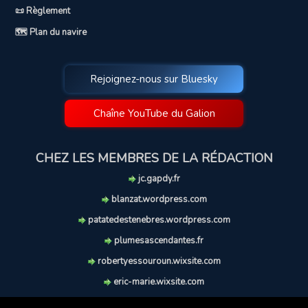
📜 Règlement
🗺️ Plan du navire
Rejoignez-nous sur Bluesky
Chaîne YouTube du Galion
CHEZ LES MEMBRES DE LA RÉDACTION
jc.gapdy.fr
blanzat.wordpress.com
patatedestenebres.wordpress.com
plumesascendantes.fr
robertyessouroun.wixsite.com
eric-marie.wixsite.com
lechiencritique.blogspot.com