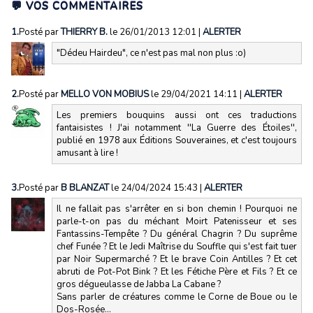
💬 VOS COMMENTAIRES
1.
Posté par
THIERRY B.
le 26/01/2013 12:01
|
ALERTER
"Dédeu Hairdeu", ce n'est pas mal non plus :o)
2.
Posté par
MELLO VON MOBIUS
le 29/04/2021 14:11
|
ALERTER
Les premiers bouquins aussi ont ces traductions
fantaisistes ! J'ai notamment ''La Guerre des Étoiles'',
publié en 1978 aux Éditions Souveraines, et c'est toujours
amusant à lire !
3.
Posté par
B BLANZAT
le 24/04/2024 15:43
|
ALERTER
Il ne fallait pas s'arrêter en si bon chemin ! Pourquoi ne
parle-t-on pas du méchant Moirt Patenisseur et ses
Fantassins-Tempête ? Du général Chagrin ? Du suprême
chef Funée ? Et le Jedi Maîtrise du Souffle qui s'est fait tuer
par Noir Supermarché ? Et le brave Coin Antilles ? Et cet
abruti de Pot-Pot Bink ? Et les Fétiche Père et Fils ? Et ce
gros dégueulasse de Jabba La Cabane ?
Sans parler de créatures comme le Corne de Boue ou le
Dos-Rosée...