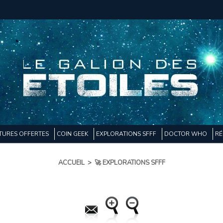
TURES OFFERTES
COIN GEEK
EXPLORATIONS SFFF
DOCTOR WHO
RÉ
ACCUEIL
>
🚀 EXPLORATIONS SFFF