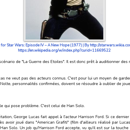
 for Star Wars: Episode IV – A New Hope (1977) | By http://starwars.wikia
https://en.wikipedia.org/w/index.php?curid=11669522
énario de "La Guerre des Etoiles". Il est donc prêt à auditionner des 
ucas ne veut pas des acteurs connus. C'est pour lui un moyen de garder 
k Nolte, personnalités confirmées, doivent se résoudre à oublier de jouer
rôle qui pose problème. C'est celui de Han Solo.
étation, George Lucas fait appel à l'acteur Harrison Ford. Si ce derni
rès avoir joué dans "American Grafiti" (film d'ailleurs réalisé par Luc
an Solo. Un job qu'Harrison Ford accepte, vu qu'il est sur la touche 