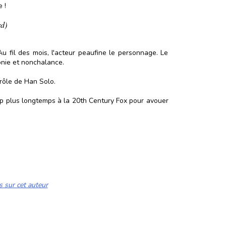
 !
rd)
u fil des mois, l'acteur peaufine le personnage. Le
onie et nonchalance.
 rôle de Han Solo.
oup plus longtemps à la 20th Century Fox pour avouer
s sur cet auteur