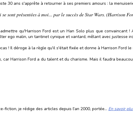
 juste 30 ans s'apprête à retourner à ses premiers amours : la menuiserie
 se sont présentées à moi... par le succès de Star Wars. (Harrison Fo
 d'admettre qu'Harrison Ford est un Han Solo plus que convaincant ! A
er ego malin, un tantinet cynique et vantard, mêlant avec justesse ir
as ! Il déroge à la règle qu'il s'était fixée et donne à Harrison Ford le
ix, car Harrison Ford a du talent et du charisme. Mais il faudra beauc
fiction, je rédige des articles depuis l'an 2000, portée...
En savoir plu