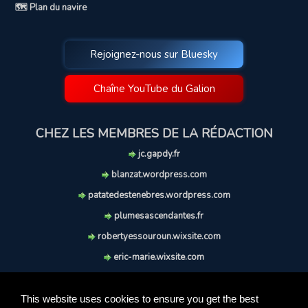
🗺️ Plan du navire
Rejoignez-nous sur Bluesky
Chaîne YouTube du Galion
CHEZ LES MEMBRES DE LA RÉDACTION
jc.gapdy.fr
blanzat.wordpress.com
patatedestenebres.wordpress.com
plumesascendantes.fr
robertyessouroun.wixsite.com
eric-marie.wixsite.com
lechiencritique.blogspot.com
soufflereve.blogspot.com
This website uses cookies to ensure you get the best