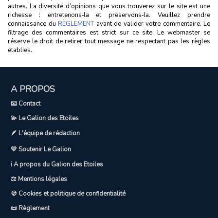
autres. La diversité d’opinions que vous trouverez sur le site est une
richesse : entretenons‑la et préservons‑la. Veuillez prendre
connaissance du
RÈGLEMENT
avant de valider votre commentaire. Le
filtrage des commentaires est strict sur ce site. Le webmaster se
réserve le droit de retirer tout message ne respectant pas les règles
établies.
A PROPOS
📧 Contact
💫 Le Galion des Etoiles
🪶 L'équipe de rédaction
💛 Soutenir Le Galion
ℹ️ A propos du Galion des Etoiles
⚖️ Mentions légales
🍪 Cookies et politique de confidentialité
📜 Règlement