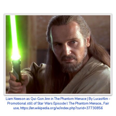
Liam Neeson as Qui-Gon Jinn in The Phantom Menace | By Lucasfilm -
Promotional still of Star Wars Episode I: The Phantom Menace., Fair
use, https://en.wikipedia.org/w/index.php?curid=37730856