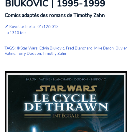
BIUKOVIC | 1995-1999
Comics adaptés des romans de Timothy Zahn
🪶
Koyolite Tseila
| 01/12/2013
Lu 1310 fois
TAGS
:
🌐 Star Wars
,
Edvin Biukovic
,
Fred Blanchard
,
Mike Baron
,
Olivier
Vatine
,
Terry Dodson
,
Timothy Zahn