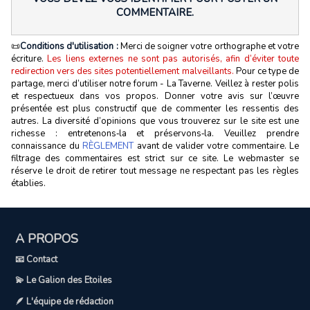
COMMENTAIRE.
📜
Conditions d'utilisation :
Merci de soigner votre orthographe et votre
écriture.
Les liens externes ne sont pas autorisés, afin d’éviter toute
redirection vers des sites potentiellement malveillants.
Pour ce type de
partage, merci d’utiliser notre forum - La Taverne. Veillez à rester polis
et respectueux dans vos propos. Donner votre avis sur l’œuvre
présentée est plus constructif que de commenter les ressentis des
autres. La diversité d’opinions que vous trouverez sur le site est une
richesse : entretenons‑la et préservons‑la. Veuillez prendre
connaissance du
RÈGLEMENT
avant de valider votre commentaire. Le
filtrage des commentaires est strict sur ce site. Le webmaster se
réserve le droit de retirer tout message ne respectant pas les règles
établies.
A PROPOS
📧 Contact
💫 Le Galion des Etoiles
🪶 L'équipe de rédaction