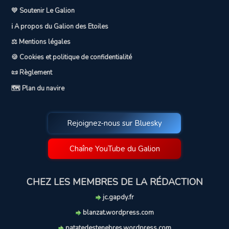
💛 Soutenir Le Galion
ℹ️ A propos du Galion des Etoiles
⚖️ Mentions légales
🍪 Cookies et politique de confidentialité
📜 Règlement
🗺️ Plan du navire
Rejoignez-nous sur Bluesky
Chaîne YouTube du Galion
CHEZ LES MEMBRES DE LA RÉDACTION
jc.gapdy.fr
blanzat.wordpress.com
patatedestenebres.wordpress.com