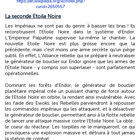
https://en.wikipedia.org/w/index.php?
curid=2650557
La seconde Etoile Noire
Les Impériaux ne sont pas du genre à baisser les bras ! Ils
reconstruisent l'Etoile Noire dans le système d'Endor.
L'Empereur Palpatine supervise lui-même le chantier. La
nouvelle Etoile Noire est plus grosse encore que la
précédente, mais c'est moins une arme secrète qu'un piège
subtil. En effet, L'Alliance rebelle qui se prépare à neutraliser
le générateur de bouclier sur Endor ignore que les armes de
l'Etoile Noire - y compris son superlaser - sont parfaitement
opérationnelles.
Dominant les forêts d'Endor, le générateur de bouclier
planétaire impérial crée un puissant champ de force autour
de l'Etoile Noire en orbite, la rendant ainsi invulnérable. Avec
les l'aide des Ewoks, les Rebelles parviendront à repousser
les commandos impériaux qui les attaquent, et à désactiver
le générateur de bouclier, permettant ainsi à la flotte rebelle
de lancer une attaque massive contre l'Etoile Noire. La cible :
le coeur du réacteur. Les torpilles ne le manqueront, ce qui
provoquera une explosion massive et détruira à tout jamais
la station de combat.