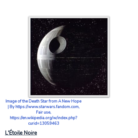
Image of the Death Star from A New Hope
| By https://www.starwars.fandom.com,
Fair use,
https://en.wikipedia.org/w/index.php?
curid=13059463
L'Étoile Noire