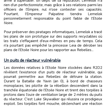
arme à superlaser. En dépit de sa réputation, Lemelisk n'a
rien d'un perfectionniste, mais grâce à ses relations parmi les
officiers de l'Empire, nul n'ose contester ses capacités.
Pourtant, l'Empereur Palpatine tiendra Lemelisk
personnellement responsable du point faible de l'Etoile
Noire.
Pour préserver des piratages informatiques, Lemelisk a tracé
les plans de son prototype sur des supports recyclables où
les traits s'effaçaient d'eux-mêmes en peu de temps. Cela
n'a pourtant pas empêché la princesse Leia de dérober les
plans de l'Etoile Noire pour les rapporter aux Rebelles...
Un puits de réacteur vulnérable
Les données relatives à l'Etoile Noire stockées dans R2D2
révèlent l'existence d'un puits de réacteur vulnérable, qui
pourrait permettre aux Rebelles de détruire la station.
Durant la Bataille de Yavin (an 0), à bord de chasseurs
monoplaces, les pilotte de la rébellion descendent dans la
tranchée équatoriale de l'Etoile Noire et tirent des torpilles à
protons dans l'ouïe de ventilation large de 2 mètres du puits
du réacteur. C'est Luke Skywalker qui réussira ce prodigieux
exploit. Ses torpilles font mouche, déclenchant une réaction