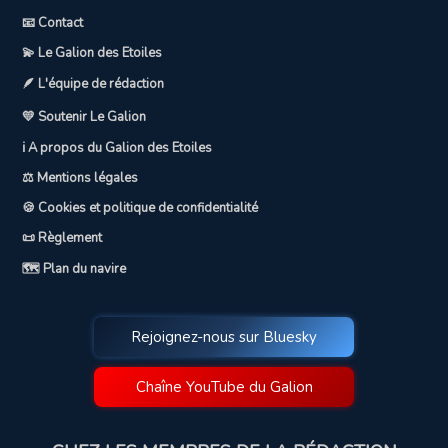
📧 Contact
💫 Le Galion des Etoiles
🪶 L'équipe de rédaction
💛 Soutenir Le Galion
ℹ️ A propos du Galion des Etoiles
⚖️ Mentions légales
🍪 Cookies et politique de confidentialité
📜 Règlement
🗺️ Plan du navire
Rejoignez-nous sur Bluesky
Chaîne YouTube du Galion