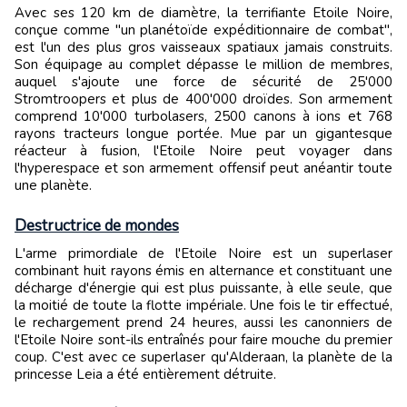
Avec ses 120 km de diamètre, la terrifiante Etoile Noire,
conçue comme "un planétoïde expéditionnaire de combat",
est l'un des plus gros vaisseaux spatiaux jamais construits.
Son équipage au complet dépasse le million de membres,
auquel s'ajoute une force de sécurité de 25'000
Stromtroopers et plus de 400'000 droïdes. Son armement
comprend 10'000 turbolasers, 2500 canons à ions et 768
rayons tracteurs longue portée. Mue par un gigantesque
réacteur à fusion, l'Etoile Noire peut voyager dans
l'hyperespace et son armement offensif peut anéantir toute
une planète.
Destructrice de mondes
L'arme primordiale de l'Etoile Noire est un superlaser
combinant huit rayons émis en alternance et constituant une
décharge d'énergie qui est plus puissante, à elle seule, que
la moitié de toute la flotte impériale. Une fois le tir effectué,
le rechargement prend 24 heures, aussi les canonniers de
l'Etoile Noire sont-ils entraînés pour faire mouche du premier
coup. C'est avec ce superlaser qu'Alderaan, la planète de la
princesse Leia a été entièrement détruite.