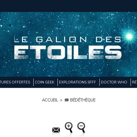
TURES OFFERTES
COIN GEEK
EXPLORATIONS SFFF
DOCTOR WHO
RÉ
ACCUEIL
>
🗯️ BÉDÉTHÈQUE