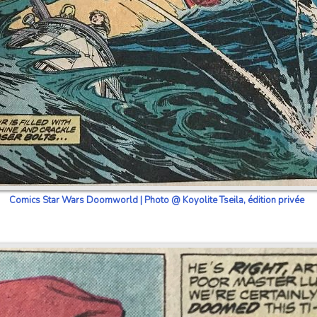
Comics Star Wars Doomworld | Photo @ Koyolite Tseila, édition privée