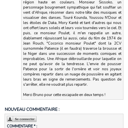
région haute en couleurs. Monsieur Sissoko, un
personnage bougrement sympathique qui fait souffler un
vent d'Afrique, résonner dans notre tête des musiques et
visualiser des danses. Touré Kounda, Youssou N'Dour et
les étoiles de Daka, Mory Kanté et tant d'autres qui nous
ont offert leurs soleils et leurs voix tournées vers le ciel. Et
puis, ce monsieur Poulet, il m'en rappelle un autre,
diablement réjouissant lui aussi, celui du film de 1974 de
Jean Rouch, "Cocorico monsieur Poulet" dont la 2CV
surnommée Patience (il en faudra) traverse la brousse et
le Niger dans une succession de moments comiques et
improbables. Une Afrique débrouillarde pour laquelle on
ne peut qu'avoir de la tendresse. L'envie de pousser
Patience pour la sortir de l'ornière et voir nos joyeux
compères repartir dans un nuage de poussière en agitant
leurs bras en signe de remerciements. Pas question de
s'arrêter, elle ne voudrait plus repartir.
Merci Bruno pour cette escapade en deux temps !
NOUVEAU COMMENTAIRE :
COMMENTAIRE * :