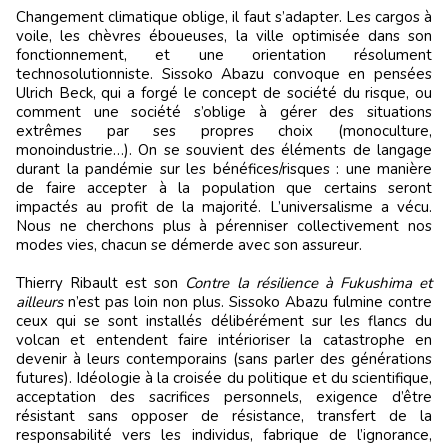
Changement climatique oblige, il faut s’adapter. Les cargos à
voile, les chèvres éboueuses, la ville optimisée dans son
fonctionnement, et une orientation résolument
technosolutionniste. Sissoko Abazu convoque en pensées
Ulrich Beck, qui a forgé le concept de société du risque, ou
comment une société s’oblige à gérer des situations
extrêmes par ses propres choix (monoculture,
monoindustrie…). On se souvient des éléments de langage
durant la pandémie sur les bénéfices/risques : une manière
de faire accepter à la population que certains seront
impactés au profit de la majorité. L’universalisme a vécu.
Nous ne cherchons plus à pérenniser collectivement nos
modes vies, chacun se démerde avec son assureur.
Thierry Ribault est son
Contre la résilience à Fukushima et
ailleurs
n’est pas loin non plus. Sissoko Abazu fulmine contre
ceux qui se sont installés délibérément sur les flancs du
volcan et entendent faire intérioriser la catastrophe en
devenir à leurs contemporains (sans parler des générations
futures). Idéologie à la croisée du politique et du scientifique,
acceptation des sacrifices personnels, exigence d’être
résistant sans opposer de résistance, transfert de la
responsabilité vers les individus, fabrique de l’ignorance,