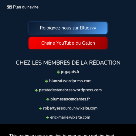
🗺️ Plan du navire
Rejoignez-nous sur Bluesky
Chaîne YouTube du Galion
CHEZ LES MEMBRES DE LA RÉDACTION
jc.gapdy.fr
blanzat.wordpress.com
patatedestenebres.wordpress.com
plumesascendantes.fr
robertyessouroun.wixsite.com
eric-marie.wixsite.com
lechiencritique.blogspot.com
soufflereve.blogspot.com
This website uses cookies to ensure you get the best