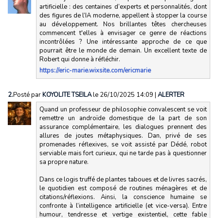
artificielle : des centaines d’experts et personnalités, dont
des figures de l’IA moderne, appellent à stopper la course
au développement. Nos brillantes têtes chercheuses
commencent t'elles à envisager ce genre de réactions
incontrôlées ? Une intéressante approche de ce que
pourrait être le monde de demain. Un excellent texte de
Robert qui donne à réfléchir.
https://eric-marie.wixsite.com/ericmarie
2.
Posté par
KOYOLITE TSEILA
le 26/10/2025 14:09
|
ALERTER
Quand un professeur de philosophie convalescent se voit
remettre un androïde domestique de la part de son
assurance complémentaire, les dialogues prennent des
allures de joutes métaphysiques. Dan, privé de ses
promenades réflexives, se voit assisté par Dédé, robot
serviable mais fort curieux, qui ne tarde pas à questionner
sa propre nature.
Dans ce logis truffé de plantes taboues et de livres sacrés,
le quotidien est composé de routines ménagères et de
citations/réflexions. Ainsi, la conscience humaine se
confronte à l’intelligence artificielle (et vice-versa). Entre
humour, tendresse et vertige existentiel, cette fable