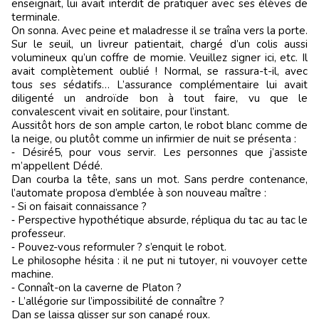
enseignait, lui avait interdit de pratiquer avec ses élèves de
terminale.
On sonna. Avec peine et maladresse il se traîna vers la porte.
Sur le seuil, un livreur patientait, chargé d’un colis aussi
volumineux qu’un coffre de momie. Veuillez signer ici, etc. Il
avait complètement oublié ! Normal, se rassura-t-il, avec
tous ses sédatifs… L’assurance complémentaire lui avait
diligenté un androïde bon à tout faire, vu que le
convalescent vivait en solitaire, pour l’instant.
Aussitôt hors de son ample carton, le robot blanc comme de
la neige, ou plutôt comme un infirmier de nuit se présenta :
‑ Désiré5, pour vous servir. Les personnes que j’assiste
m’appellent Dédé.
Dan courba la tête, sans un mot. Sans perdre contenance,
l’automate proposa d’emblée à son nouveau maître :
‑ Si on faisait connaissance ?
‑ Perspective hypothétique absurde, répliqua du tac au tac le
professeur.
‑ Pouvez-vous reformuler ? s’enquit le robot.
Le philosophe hésita : il ne put ni tutoyer, ni vouvoyer cette
machine.
‑ Connaît-on la caverne de Platon ?
‑ L’allégorie sur l’impossibilité de connaître ?
Dan se laissa glisser sur son canapé roux.