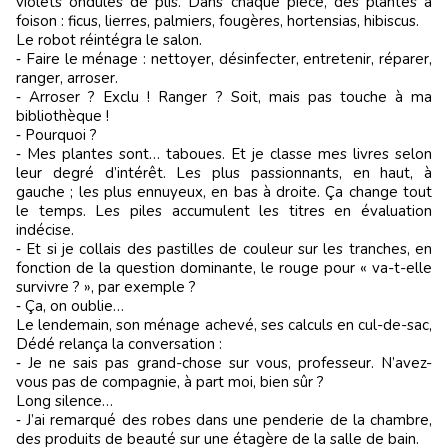
violets ondulés de plis. Dans chaque pièce, des plantes à
foison : ficus, lierres, palmiers, fougères, hortensias, hibiscus.
Le robot réintégra le salon.
‑ Faire le ménage : nettoyer, désinfecter, entretenir, réparer,
ranger, arroser.
‑ Arroser ? Exclu ! Ranger ? Soit, mais pas touche à ma
bibliothèque !
‑ Pourquoi ?
‑ Mes plantes sont… taboues. Et je classe mes livres selon
leur degré d’intérêt. Les plus passionnants, en haut, à
gauche ; les plus ennuyeux, en bas à droite. Ça change tout
le temps. Les piles accumulent les titres en évaluation
indécise.
‑ Et si je collais des pastilles de couleur sur les tranches, en
fonction de la question dominante, le rouge pour « va-t-elle
survivre ? », par exemple ?
‑ Ça, on oublie…
Le lendemain, son ménage achevé, ses calculs en cul-de-sac,
Dédé relança la conversation :
‑ Je ne sais pas grand-chose sur vous, professeur. N’avez-
vous pas de compagnie, à part moi, bien sûr ?
Long silence…
‑ J’ai remarqué des robes dans une penderie de la chambre,
des produits de beauté sur une étagère de la salle de bain.