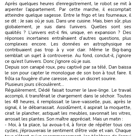
Après quelques heures d’enregistrement, le robot se mit à
arpenter l’appartement. Par cette marche, il escomptait
atteindre quelque sagesse. Entre le frigo et les fourneaux, il
se dit : Je sais où je suis. Dans une cuisine. Mais, bien sûr, plus
globalement, je suis dans l’univers. Quelles sont ses
qualités ? L’univers est-il fini, unique, en expansion ? Des
réponses incertaines entraînaient d’autres questions, plus
complexes encore. Les données en astrophysique ne
contribuaient pas trop à y voir clair. Même le Big-bang
semblait un sujet à controverse. Au fond, conclut-il, j’ignore
ce qu’est l’univers. Donc j’ignore où je suis.
Depuis son canapé roux, peu captivé par sa télé, Dan baissa
le son pour capter le monologue de son bon à tout faire. Il
frôla sa fougère d’une caresse, avec un discret sourire.
Plusieurs jours s’écoulèrent…
Régulièrement, Dédé faisait tourner le lave-linge. Le travail
accompli, il transférait le chargement dans le séchoir. Toutes
les 48 heures, il remplissait le lave-vaisselle, puis, après le
signal, il le débarrassait. Assidûment, il aspirait la moquette,
cirait le plancher, astiquait les meubles, savonnait les vitres,
arrosait les plantes. Son maître appréciait. Mais un matin :
‑ Moi, à ta place, lui avoua-t-il, à force de répéter tous ces
cycles, j’éprouverais le sentiment d’être vide et vain. Chaque