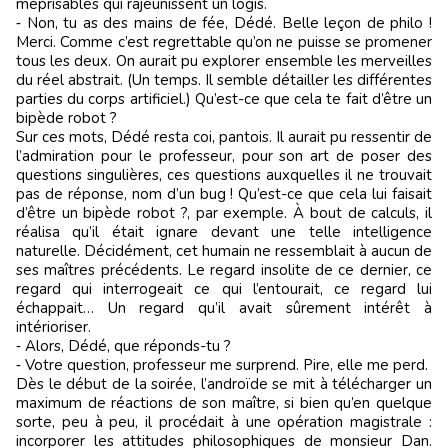
méprisables qui rajeunissent un logis.
‑ Non, tu as des mains de fée, Dédé. Belle leçon de philo !
Merci. Comme c’est regrettable qu’on ne puisse se promener
tous les deux. On aurait pu explorer ensemble les merveilles
du réel abstrait. (Un temps. Il semble détailler les différentes
parties du corps artificiel.) Qu’est-ce que cela te fait d’être un
bipède robot ?
Sur ces mots, Dédé resta coi, pantois. Il aurait pu ressentir de
l’admiration pour le professeur, pour son art de poser des
questions singulières, ces questions auxquelles il ne trouvait
pas de réponse, nom d’un bug ! Qu’est-ce que cela lui faisait
d’être un bipède robot ?, par exemple. À bout de calculs, il
réalisa qu’il était ignare devant une telle intelligence
naturelle. Décidément, cet humain ne ressemblait à aucun de
ses maîtres précédents. Le regard insolite de ce dernier, ce
regard qui interrogeait ce qui l’entourait, ce regard lui
échappait… Un regard qu’il avait sûrement intérêt à
intérioriser.
‑ Alors, Dédé, que réponds-tu ?
‑ Votre question, professeur me surprend. Pire, elle me perd.
Dès le début de la soirée, l’androïde se mit à télécharger un
maximum de réactions de son maître, si bien qu’en quelque
sorte, peu à peu, il procédait à une opération magistrale :
incorporer les attitudes philosophiques de monsieur Dan.