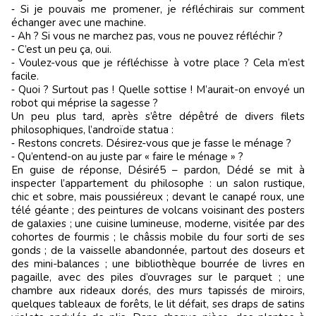
‑ Si je pouvais me promener, je réfléchirais sur comment
échanger avec une machine.
‑ Ah ? Si vous ne marchez pas, vous ne pouvez réfléchir ?
‑ C’est un peu ça, oui.
‑ Voulez-vous que je réfléchisse à votre place ? Cela m’est
facile.
‑ Quoi ? Surtout pas ! Quelle sottise ! M’aurait-on envoyé un
robot qui méprise la sagesse ?
Un peu plus tard, après s’être dépêtré de divers filets
philosophiques, l’androïde statua :
‑ Restons concrets. Désirez-vous que je fasse le ménage ?
‑ Qu’entend-on au juste par « faire le ménage » ?
En guise de réponse, Désiré5 – pardon, Dédé se mit à
inspecter l’appartement du philosophe : un salon rustique,
chic et sobre, mais poussiéreux ; devant le canapé roux, une
télé géante ; des peintures de volcans voisinant des posters
de galaxies ; une cuisine lumineuse, moderne, visitée par des
cohortes de fourmis ; le châssis mobile du four sorti de ses
gonds ; de la vaisselle abandonnée, partout des doseurs et
des mini-balances ; une bibliothèque bourrée de livres en
pagaille, avec des piles d’ouvrages sur le parquet ; une
chambre aux rideaux dorés, des murs tapissés de miroirs,
quelques tableaux de forêts, le lit défait, ses draps de satins