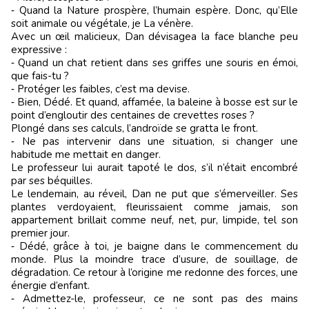
‑ Quand la Nature prospère, l’humain espère. Donc, qu’Elle
soit animale ou végétale, je La vénère.
Avec un œil malicieux, Dan dévisagea la face blanche peu
expressive :
‑ Quand un chat retient dans ses griffes une souris en émoi,
que fais-tu ?
‑ Protéger les faibles, c’est ma devise.
‑ Bien, Dédé. Et quand, affamée, la baleine à bosse est sur le
point d’engloutir des centaines de crevettes roses ?
Plongé dans ses calculs, l’androïde se gratta le front.
‑ Ne pas intervenir dans une situation, si changer une
habitude me mettait en danger.
Le professeur lui aurait tapoté le dos, s’il n’était encombré
par ses béquilles.
Le lendemain, au réveil, Dan ne put que s’émerveiller. Ses
plantes verdoyaient, fleurissaient comme jamais, son
appartement brillait comme neuf, net, pur, limpide, tel son
premier jour.
‑ Dédé, grâce à toi, je baigne dans le commencement du
monde. Plus la moindre trace d’usure, de souillage, de
dégradation. Ce retour à l’origine me redonne des forces, une
énergie d’enfant.
‑ Admettez-le, professeur, ce ne sont pas des mains