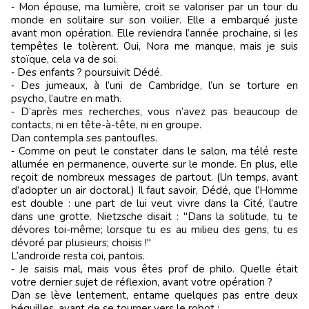
‑ Mon épouse, ma lumière, croit se valoriser par un tour du
monde en solitaire sur son voilier. Elle a embarqué juste
avant mon opération. Elle reviendra l’année prochaine, si les
tempêtes le tolèrent. Oui, Nora me manque, mais je suis
stoïque, cela va de soi.
‑ Des enfants ? poursuivit Dédé.
‑ Des jumeaux, à l’uni de Cambridge, l’un se torture en
psycho, l’autre en math.
‑ D’après mes recherches, vous n’avez pas beaucoup de
contacts, ni en tête-à-tête, ni en groupe.
Dan contempla ses pantoufles.
‑ Comme on peut le constater dans le salon, ma télé reste
allumée en permanence, ouverte sur le monde. En plus, elle
reçoit de nombreux messages de partout. (Un temps, avant
d’adopter un air doctoral.) Il faut savoir, Dédé, que l’Homme
est double : une part de lui veut vivre dans la Cité, l’autre
dans une grotte. Nietzsche disait : "Dans la solitude, tu te
dévores toi-même; lorsque tu es au milieu des gens, tu es
dévoré par plusieurs; choisis !"
L’androïde resta coi, pantois.
‑ Je saisis mal, mais vous êtes prof de philo. Quelle était
votre dernier sujet de réflexion, avant votre opération ?
Dan se lève lentement, entame quelques pas entre deux
béquilles, avant de se tourner vers le robot :