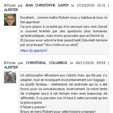
4.
Posté par
JEAN CHRISTOPHE GAPDY
le 27/10/2025 10:31
|
ALERTER
Excellent... comme maître Robert nous y habitue et nous le
fait apprécier.
J'ai pris plaisir à ce texte qui m'a renvoyé vers mes Gerulf
si souvent tiraillés par des questions plus humaines
qu'androïdiques, mais moins poussées que ce Désiré-là.
Et j'avoue avoir adoré le final quand ledit Désirée5 termine
par un presque "
Vers l'infini et au-delà
".
https://jc.gapdy.fr/
5.
Posté par
CHRISTOBAL COLUMBUS
le 06/11/2025 09:59
|
ALERTER
Un philosophe réfractaire aux robots mais qui fini par s'y
adapter, tout en inculquant involontairement son bagage -
ou plutôt fardeau - intellectuel cet androïde qui lui a été
fourni pour sa convalescence. Inversement, le robot tente
de s'adapter aussi à cet humain mais avec beaucoup de
difficultés. Il va percuter son IA face à cette curiosité qu'est
la philosophie.
Il fallait y penser !
Bravo et merci Robert pour cette histoire originale !