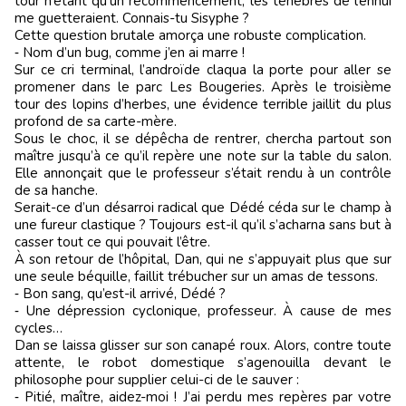
tour n’étant qu’un recommencement, les ténèbres de l’ennui
me guetteraient. Connais-tu Sisyphe ?
Cette question brutale amorça une robuste complication.
‑ Nom d’un bug, comme j’en ai marre !
Sur ce cri terminal, l’androïde claqua la porte pour aller se
promener dans le parc Les Bougeries. Après le troisième
tour des lopins d’herbes, une évidence terrible jaillit du plus
profond de sa carte-mère.
Sous le choc, il se dépêcha de rentrer, chercha partout son
maître jusqu’à ce qu’il repère une note sur la table du salon.
Elle annonçait que le professeur s’était rendu à un contrôle
de sa hanche.
Serait-ce d’un désarroi radical que Dédé céda sur le champ à
une fureur clastique ? Toujours est-il qu’il s’acharna sans but à
casser tout ce qui pouvait l’être.
À son retour de l’hôpital, Dan, qui ne s’appuyait plus que sur
une seule béquille, faillit trébucher sur un amas de tessons.
‑ Bon sang, qu’est-il arrivé, Dédé ?
‑ Une dépression cyclonique, professeur. À cause de mes
cycles…
Dan se laissa glisser sur son canapé roux. Alors, contre toute
attente, le robot domestique s’agenouilla devant le
philosophe pour supplier celui-ci de le sauver :
‑ Pitié, maître, aidez-moi ! J’ai perdu mes repères par votre