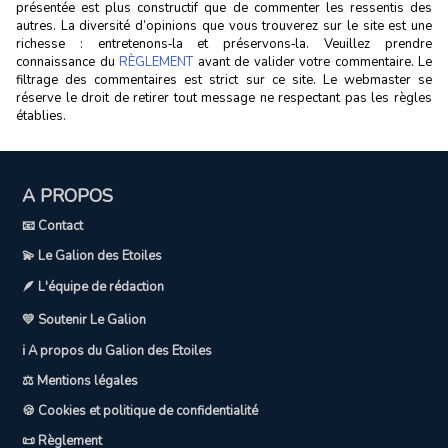
présentée est plus constructif que de commenter les ressentis des
autres. La diversité d’opinions que vous trouverez sur le site est une
richesse : entretenons‑la et préservons‑la. Veuillez prendre
connaissance du
RÈGLEMENT
avant de valider votre commentaire. Le
filtrage des commentaires est strict sur ce site. Le webmaster se
réserve le droit de retirer tout message ne respectant pas les règles
établies.
A PROPOS
📧 Contact
💫 Le Galion des Etoiles
🪶 L'équipe de rédaction
💛 Soutenir Le Galion
ℹ️ A propos du Galion des Etoiles
⚖️ Mentions légales
🍪 Cookies et politique de confidentialité
📜 Règlement