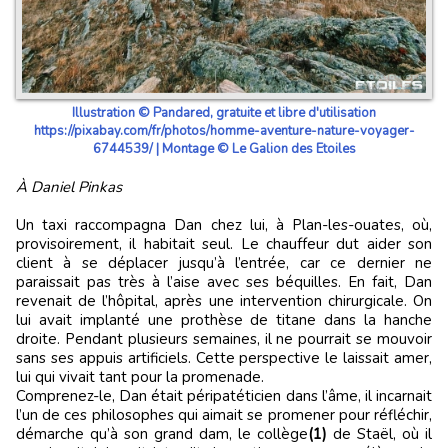
Illustration © Pandared, gratuite et libre d'utilisation
https://pixabay.com/fr/photos/homme-aventure-nature-voyager-
6744539/ | Montage © Le Galion des Etoiles
À Daniel Pinkas
Un taxi raccompagna Dan chez lui, à Plan-les-ouates, où,
provisoirement, il habitait seul. Le chauffeur dut aider son
client à se déplacer jusqu’à l’entrée, car ce dernier ne
paraissait pas très à l’aise avec ses béquilles. En fait, Dan
revenait de l’hôpital, après une intervention chirurgicale. On
lui avait implanté une prothèse de titane dans la hanche
droite. Pendant plusieurs semaines, il ne pourrait se mouvoir
sans ses appuis artificiels. Cette perspective le laissait amer,
lui qui vivait tant pour la promenade.
Comprenez-le, Dan était péripatéticien dans l’âme, il incarnait
l’un de ces philosophes qui aimait se promener pour réfléchir,
démarche qu’à son grand dam, le collège
(1)
de Staël, où il