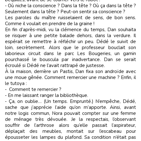
‑ Où niche la conscience ? Dans la tête ? Où ça dans la tête ?
Seulement dans la tête ? Peut-on sentir sa conscience ?
Les paroles du maître ruisselaient de sens, de bon sens.
Comme il voulait en prendre de la graine !
En fin d’après-midi, vu la clémence du temps, Dan souhaita
se risquer à une petite balade dehors, dans la verdure. Il
espérait se remettre à réfléchir un peu. Dédé le suivit de
loin, secrètement. Alors que le professeur bouclait son
laborieux circuit dans le parc Les Bougeries, un gamin
pourchassé le bouscula par inadvertance. Dan se serait
écroulé si Dédé ne l’avait rattrapé de justesse.
À la maison, derrière un Pastis, Dan fixa son androïde avec
une moue gênée. Comment remercier une machine ? Enfin, il
le tutoya :
‑ Comment te remercier ?
‑ En me laissant ranger la bibliothèque.
‑ Ça, on oublie… (Un temps. Emprunté.) N’empêche, Dédé,
sache que j’apprécie l’aide qu’on m’apporte. Ainsi, avant
notre logis commun, Nora pouvait compter sur une femme
de ménage très dévouée. Je la respectais, l’observant
souffrir de l’arthrose alors qu’elle passait l’aspirateur,
déplaçait des meubles, montait sur l’escabeau pour
épousseter les lampes du plafond. Sa condition n’était pas