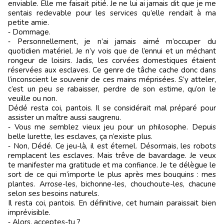
enviable. Elle me faisait pitié. Je ne lui ai jamais dit que je me
sentais redevable pour les services qu’elle rendait à ma
petite amie.
‑ Dommage.
‑ Personnellement, je n’ai jamais aimé m’occuper du
quotidien matériel. Je n’y vois que de l’ennui et un méchant
rongeur de loisirs. Jadis, les corvées domestiques étaient
réservées aux esclaves. Ce genre de tâche cache donc dans
l’inconscient le souvenir de ces mains méprisées. S’y atteler,
c’est un peu se rabaisser, perdre de son estime, qu’on le
veuille ou non.
Dédé resta coi, pantois. Il se considérait mal préparé pour
assister un maître aussi saugrenu.
‑ Vous me semblez vieux jeu pour un philosophe. Depuis
belle lurette, les esclaves, ça n’existe plus.
‑ Non, Dédé. Ce jeu-là, il est éternel. Désormais, les robots
remplacent les esclaves. Mais trêve de bavardage. Je veux
te manifester ma gratitude et ma confiance. Je te délègue le
sort de ce qui m’importe le plus après mes bouquins : mes
plantes. Arrose-les, bichonne-les, chouchoute-les, chacune
selon ses besoins naturels.
Il resta coi, pantois. En définitive, cet humain paraissait bien
imprévisible.
‑ Alors, acceptes-tu ?