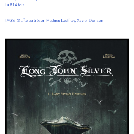
Lu 814 fois
TAGS
:
🌐 L'Île au trésor
,
Mathieu Lauffray
,
Xavier Dorison