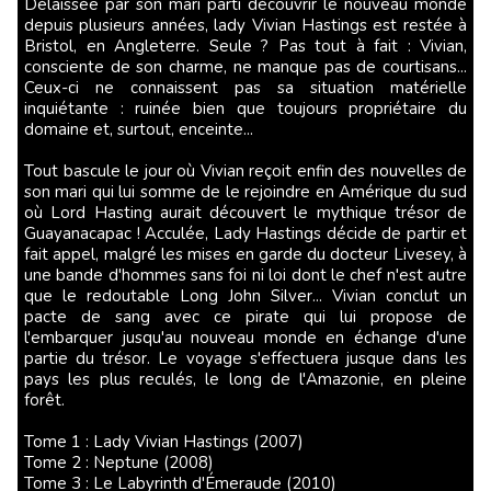
Délaissée par son mari parti découvrir le nouveau monde
depuis plusieurs années, lady Vivian Hastings est restée à
Bristol, en Angleterre. Seule ? Pas tout à fait : Vivian,
consciente de son charme, ne manque pas de courtisans...
Ceux-ci ne connaissent pas sa situation matérielle
inquiétante : ruinée bien que toujours propriétaire du
domaine et, surtout, enceinte...
Tout bascule le jour où Vivian reçoit enfin des nouvelles de
son mari qui lui somme de le rejoindre en Amérique du sud
où Lord Hasting aurait découvert le mythique trésor de
Guayanacapac ! Acculée, Lady Hastings décide de partir et
fait appel, malgré les mises en garde du docteur Livesey, à
une bande d'hommes sans foi ni loi dont le chef n'est autre
que le redoutable Long John Silver... Vivian conclut un
pacte de sang avec ce pirate qui lui propose de
l'embarquer jusqu'au nouveau monde en échange d'une
partie du trésor. Le voyage s'effectuera jusque dans les
pays les plus reculés, le long de l'Amazonie, en pleine
forêt.
Tome 1 : Lady Vivian Hastings (2007)
Tome 2 : Neptune (2008)
Tome 3 : Le Labyrinth d'Émeraude (2010)