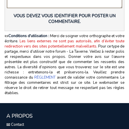
VOUS DEVEZ VOUS IDENTIFIER POUR POSTER UN
COMMENTAIRE.
📜
Conditions d'utilisation :
Merci de soigner votre orthographe et votre
écriture.
Les liens externes ne sont pas autorisés, afin d’éviter toute
redirection vers des sites potentiellement malveillants.
Pour ce type de
partage, merci d’utiliser notre forum - La Taverne. Veillez à rester polis
et respectueux dans vos propos. Donner votre avis sur l’œuvre
présentée est plus constructif que de commenter les ressentis des
autres. La diversité d’opinions que vous trouverez sur le site est une
richesse : entretenons‑la et préservons‑la. Veuillez prendre
connaissance du
RÈGLEMENT
avant de valider votre commentaire. Le
filtrage des commentaires est strict sur ce site. Le webmaster se
réserve le droit de retirer tout message ne respectant pas les règles
établies.
A PROPOS
📧 Contact