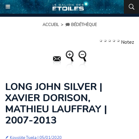
ACCUEIL
>
🗯️ BÉDÉTHÈQUE
Notez
LONG JOHN SILVER |
XAVIER DORISON,
MATHIEU LAUFFRAY |
2007-2013
🪶
Koyolite Tseila
| 05/01/2020