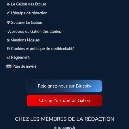
💫 Le Galion des Etoiles
🪶 L'équipe de rédaction
💛 Soutenir Le Galion
ℹ️ A propos du Galion des Etoiles
⚖️ Mentions légales
🍪 Cookies et politique de confidentialité
📜 Règlement
🗺️ Plan du navire
Rejoignez-nous sur Bluesky
Chaîne YouTube du Galion
CHEZ LES MEMBRES DE LA RÉDACTION
jc.gapdy.fr