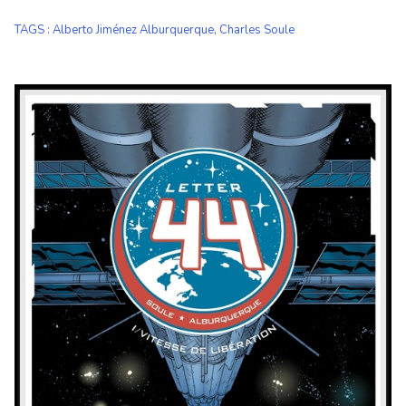
TAGS
:
Alberto Jiménez Alburquerque
,
Charles Soule