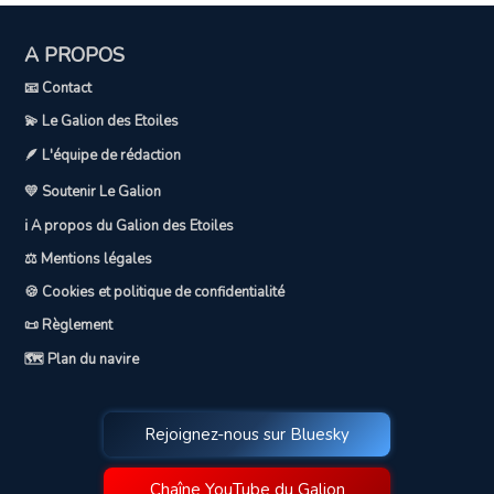
A PROPOS
📧 Contact
💫 Le Galion des Etoiles
🪶 L'équipe de rédaction
💛 Soutenir Le Galion
ℹ️ A propos du Galion des Etoiles
⚖️ Mentions légales
🍪 Cookies et politique de confidentialité
📜 Règlement
🗺️ Plan du navire
Rejoignez-nous sur Bluesky
Chaîne YouTube du Galion