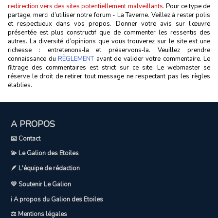
redirection vers des sites potentiellement malveillants.
Pour ce type de
partage, merci d’utiliser notre forum - La Taverne. Veillez à rester polis
et respectueux dans vos propos. Donner votre avis sur l’œuvre
présentée est plus constructif que de commenter les ressentis des
autres. La diversité d’opinions que vous trouverez sur le site est une
richesse : entretenons‑la et préservons‑la. Veuillez prendre
connaissance du
RÈGLEMENT
avant de valider votre commentaire. Le
filtrage des commentaires est strict sur ce site. Le webmaster se
réserve le droit de retirer tout message ne respectant pas les règles
établies.
A PROPOS
📧 Contact
💫 Le Galion des Etoiles
🪶 L'équipe de rédaction
💛 Soutenir Le Galion
ℹ️ A propos du Galion des Etoiles
⚖️ Mentions légales