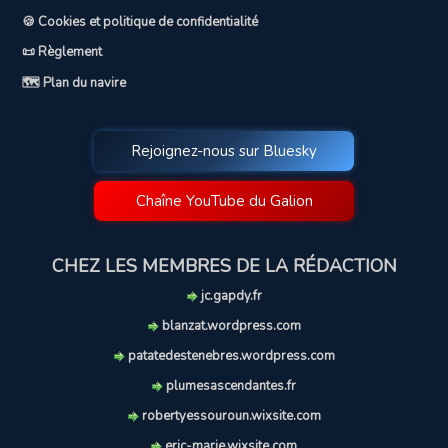
🍪 Cookies et politique de confidentialité
📜 Règlement
🗺️ Plan du navire
Rejoignez-nous sur Bluesky
Chaîne YouTube du Galion
CHEZ LES MEMBRES DE LA RÉDACTION
jc.gapdy.fr
blanzat.wordpress.com
patatedestenebres.wordpress.com
plumesascendantes.fr
robertyessouroun.wixsite.com
eric-marie.wixsite.com