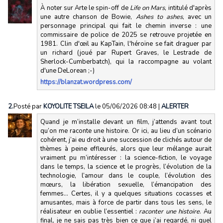
À noter sur Arte le spin-off de
Life on Mars
, intitulé d'après
une autre chanson de Bowie,
Ashes to ashes
, avec un
personnage principal qui fait le chemin inverse : une
commissaire de police de 2025 se retrouve projetée en
1981. Clin d'œil au KapTain, l'héroïne se fait draguer par
un richard (joué par Rupert Graves, le Lestrade de
Sherlock-Cumberbatch), qui la raccompagne au volant
d'une DeLorean ;-)
https://blanzat.wordpress.com/
2.
Posté par
KOYOLITE TSEILA
le 05/06/2026 08:48
|
ALERTER
Quand je m’installe devant un film, j’attends avant tout
qu’on me raconte une histoire. Or ici, au lieu d’un scénario
cohérent, j’ai eu droit à une succession de clichés autour de
thèmes à peine effleurés, alors que leur mélange aurait
vraiment pu m’intéresser : la science-fiction, le voyage
dans le temps, la science et le progrès, l’évolution de la
technologie, l’amour dans le couple, l’évolution des
mœurs, la libération sexuelle, l’émancipation des
femmes… Certes, il y a quelques situations cocasses et
amusantes, mais à force de partir dans tous les sens, le
réalisateur en oublie l’essentiel :
raconter une histoire
. Au
final, je ne sais pas très bien ce que j’ai regardé, ni quel