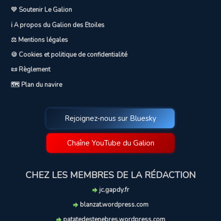
💛 Soutenir Le Galion
ℹ️ A propos du Galion des Etoiles
⚖️ Mentions légales
🍪 Cookies et politique de confidentialité
📜 Règlement
🗺️ Plan du navire
Rejoignez-nous sur Bluesky
Chaîne YouTube du Galion
CHEZ LES MEMBRES DE LA RÉDACTION
jc.gapdy.fr
blanzat.wordpress.com
patatedestenebres.wordpress.com