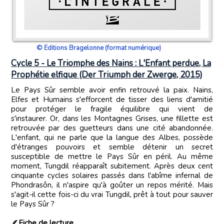
© Editions Bragelonne (format numérique)
Cycle 5 - Le Triomphe des Nains : L'Enfant perdue, La
Prophétie elfique (Der Triumph der Zwerge, 2015)
Le Pays Sûr semble avoir enfin retrouvé la paix. Nains,
Elfes et Humains s'efforcent de tisser des liens d'amitié
pour protéger le fragile équilibre qui vient de
s'instaurer. Or, dans les Montagnes Grises, une fillette est
retrouvée par des guetteurs dans une cité abandonnée.
L'enfant, qui ne parle que la langue des Albes, possède
d'étranges pouvoirs et semble détenir un secret
susceptible de mettre le Pays Sûr en péril. Au même
moment, Tungdil réapparaît subitement. Après deux cent
cinquante cycles solaires passés dans l'abîme infernal de
Phondrasôn, il n'aspire qu'à goûter un repos mérité. Mais
s'agit-il cette fois-ci du vrai Tungdil, prêt à tout pour sauver
le Pays Sûr ?
🪶
Fiche de lecture