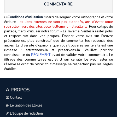
COMMENTAIRE.
📜
Conditions d'utilisation :
Merci de soigner votre orthographe et votre
écriture.
Les liens externes ne sont pas autorisés, afin d’éviter toute
redirection vers des sites potentiellement malveillants.
Pour ce type de
partage, merci d’utiliser notre forum - La Taverne. Veillez à rester polis
et respectueux dans vos propos. Donner votre avis sur l’œuvre
présentée est plus constructif que de commenter les ressentis des
autres. La diversité d’opinions que vous trouverez sur le site est une
richesse : entretenons‑la et préservons‑la. Veuillez prendre
connaissance du
RÈGLEMENT
avant de valider votre commentaire. Le
filtrage des commentaires est strict sur ce site. Le webmaster se
réserve le droit de retirer tout message ne respectant pas les règles
établies.
A PROPOS
📧 Contact
💫 Le Galion des Etoiles
🪶 L'équipe de rédaction