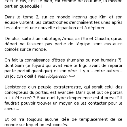
c’est le cas, c’est le pied, car comme de coutume, la mission
part en quenouille !
Dans le tome 2, sur ce monde inconnu que Kim et son
équipe visitent, les catastrophes s’enchaînent les unes après
les autres et une nouvelle disparition est à déplorer.
De plus, suite à un sabotage, Amos, sa fille et Claudia, qui au
départ ne faisaient pas partie de l’équipe, sont eux-aussi
coincés sur ce monde.
On fait la connaissance d’êtres (humains ou non humains ?),
dont Sam (le fuyard qui avait vidé le frigo avant de repartir
par le portail quantique) et son père. Il y a – entre autres –
un joli clin d’œil à
Nils Holgersson
^-^
L’existence d’un peuple extraterrestre, qui serait celui des
concepteurs du portail, est avancée. Dans quel but ce portail
a-t-il été créé ? Pour quel type d’expérience est-il prévu ? Il
faudrait pouvoir trouver un moyen de les contacter pour le
savoir…
Et on n’a toujours aucune idée de l’emplacement de ce
monde sur lequel on est coincés.