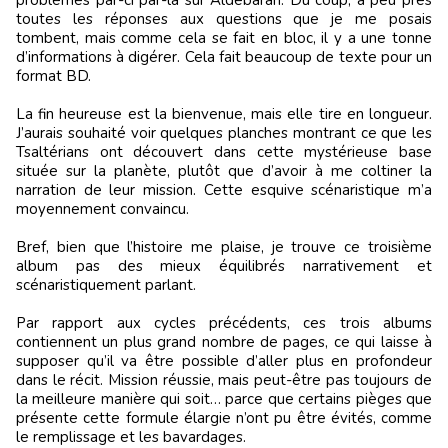
problèmes par-ci par-là sur Aldébaran. Du coup, à peu près
toutes les réponses aux questions que je me posais
tombent, mais comme cela se fait en bloc, il y a une tonne
d’informations à digérer. Cela fait beaucoup de texte pour un
format BD.
La fin heureuse est la bienvenue, mais elle tire en longueur.
J’aurais souhaité voir quelques planches montrant ce que les
Tsaltérians ont découvert dans cette mystérieuse base
située sur la planète, plutôt que d’avoir à me coltiner la
narration de leur mission. Cette esquive scénaristique m’a
moyennement convaincu.
Bref, bien que l’histoire me plaise, je trouve ce troisième
album pas des mieux équilibrés narrativement et
scénaristiquement parlant.
Par rapport aux cycles précédents, ces trois albums
contiennent un plus grand nombre de pages, ce qui laisse à
supposer qu’il va être possible d’aller plus en profondeur
dans le récit. Mission réussie, mais peut-être pas toujours de
la meilleure manière qui soit… parce que certains pièges que
présente cette formule élargie n’ont pu être évités, comme
le remplissage et les bavardages.