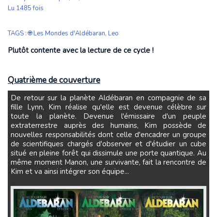
Lu 1485 fois
TAGS
:
🌐 Les Mondes d'Aldébaran
,
Leo
Plutôt contente avec la lecture de ce cycle !
Quatrième de couverture
De retour sur la planète Aldébaran en compagnie de sa
fille Lynn, Kim réalise qu'elle est devenue célèbre sur
toute la planète. Devenue l'émissaire d'un peuple
extraterrestre auprès des humains, Kim possède de
nouvelles responsabilités dont celle d'encadrer un groupe
de scientifiques chargés d'observer et d'étudier un cube
situé en pleine forêt qui dissimule une porte quantique. Au
même moment Manon, une survivante, fait la rencontre de
Kim et va ainsi intégrer son équipe...