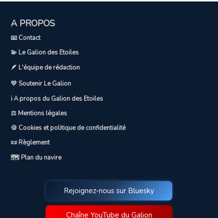
A PROPOS
📧 Contact
💫 Le Galion des Etoiles
🪶 L'équipe de rédaction
💛 Soutenir Le Galion
ℹ️ A propos du Galion des Etoiles
⚖️ Mentions légales
🍪 Cookies et politique de confidentialité
📜 Règlement
🗺️ Plan du navire
Rejoignez-nous sur Bluesky
Chaîne YouTube du Galion