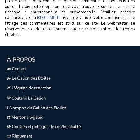
présentée est plus constructif que de commenter les ressentis des
autres. La diversité d’opinions que vous trouverez sur le site est une
richesse : entretenons‑la et préservons‑la. Veuillez prendre
connaissance du
RÈGLEMENT
avant de valider votre commentaire. Le
filtrage des commentaires est strict sur ce site. Le webmaster se
réserve le droit de retirer tout message ne respectant pas les règles
établies.
A PROPOS
📧 Contact
💫 Le Galion des Etoiles
🪶 L'équipe de rédaction
💛 Soutenir Le Galion
ℹ️ A propos du Galion des Etoiles
⚖️ Mentions légales
🍪 Cookies et politique de confidentialité
📜 Règlement