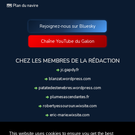
🗺️ Plan du navire
Rejoignez-nous sur Bluesky
Chaîne YouTube du Galion
CHEZ LES MEMBRES DE LA RÉDACTION
jc.gapdy.fr
blanzat.wordpress.com
patatedestenebres.wordpress.com
plumesascendantes.fr
robertyessouroun.wixsite.com
eric-marie.wixsite.com
lechiencritique.blogspot.com
soufflereve.blogspot.com
This website uses cookies to ensure you get the best