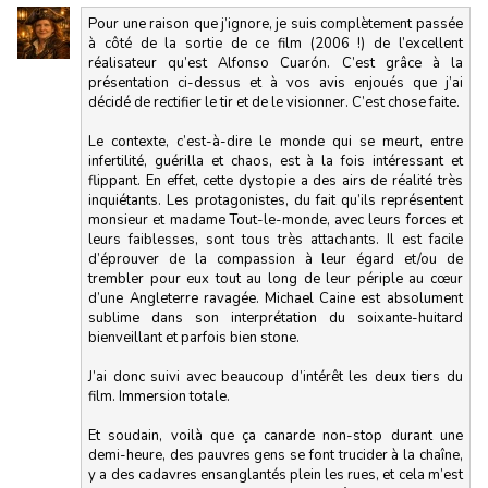
Pour une raison que j’ignore, je suis complètement passée
à côté de la sortie de ce film (2006 !) de l’excellent
réalisateur qu’est Alfonso Cuarón. C’est grâce à la
présentation ci-dessus et à vos avis enjoués que j’ai
décidé de rectifier le tir et de le visionner. C’est chose faite.
Le contexte, c’est-à-dire le monde qui se meurt, entre
infertilité, guérilla et chaos, est à la fois intéressant et
flippant. En effet, cette dystopie a des airs de réalité très
inquiétants. Les protagonistes, du fait qu’ils représentent
monsieur et madame Tout-le-monde, avec leurs forces et
leurs faiblesses, sont tous très attachants. Il est facile
d’éprouver de la compassion à leur égard et/ou de
trembler pour eux tout au long de leur périple au cœur
d’une Angleterre ravagée. Michael Caine est absolument
sublime dans son interprétation du soixante-huitard
bienveillant et parfois bien stone.
J’ai donc suivi avec beaucoup d’intérêt les deux tiers du
film. Immersion totale.
Et soudain, voilà que ça canarde non-stop durant une
demi-heure, des pauvres gens se font trucider à la chaîne,
y a des cadavres ensanglantés plein les rues, et cela m’est