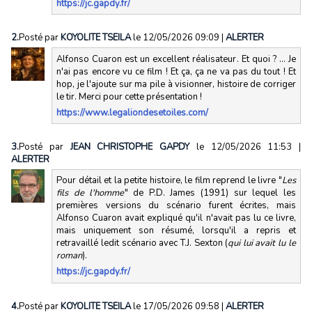
https://jc.gapdy.fr/
2.
Posté par
KOYOLITE TSEILA
le 12/05/2026 09:09
|
ALERTER
Alfonso Cuaron est un excellent réalisateur. Et quoi ? ... Je
n'ai pas encore vu ce film ! Et ça, ça ne va pas du tout ! Et
hop, je l'ajoute sur ma pile à visionner, histoire de corriger
le tir. Merci pour cette présentation !
https://www.legaliondesetoiles.com/
3.
Posté par
JEAN CHRISTOPHE GAPDY
le 12/05/2026 11:53
|
ALERTER
Pour détail et la petite histoire, le film reprend le livre "
Les
fils de l'homme
" de P.D. James (1991) sur lequel les
premières versions du scénario furent écrites, mais
Alfonso Cuaron avait expliqué qu'il n'avait pas lu ce livre,
mais uniquement son résumé, lorsqu'il a repris et
retravaillé ledit scénario avec T.J. Sexton (
qui lui avait lu le
roman
).
https://jc.gapdy.fr/
4.
Posté par
KOYOLITE TSEILA
le 17/05/2026 09:58
|
ALERTER