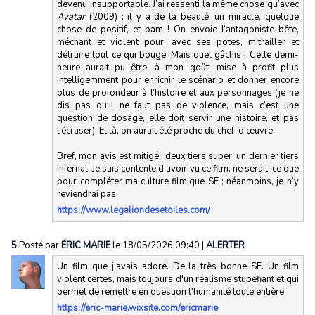
devenu insupportable. J’ai ressenti la même chose qu’avec
Avatar
(2009) : il y a de la beauté, un miracle, quelque
chose de positif, et bam ! On envoie l’antagoniste bête,
méchant et violent pour, avec ses potes, mitrailler et
détruire tout ce qui bouge. Mais quel gâchis ! Cette demi-
heure aurait pu être, à mon goût, mise à profit plus
intelligemment pour enrichir le scénario et donner encore
plus de profondeur à l’histoire et aux personnages (je ne
dis pas qu’il ne faut pas de violence, mais c’est une
question de dosage, elle doit servir une histoire, et pas
l’écraser). Et là, on aurait été proche du chef-d’œuvre.
Bref, mon avis est mitigé : deux tiers super, un dernier tiers
infernal. Je suis contente d’avoir vu ce film, ne serait-ce que
pour compléter ma culture filmique SF ; néanmoins, je n’y
reviendrai pas.
https://www.legaliondesetoiles.com/
5.
Posté par
ÉRIC MARIE
le 18/05/2026 09:40
|
ALERTER
Un film que j'avais adoré. De la très bonne SF. Un film
violent certes, mais toujours d'un réalisme stupéfiant et qui
permet de remettre en question l'humanité toute entière.
https://eric-marie.wixsite.com/ericmarie