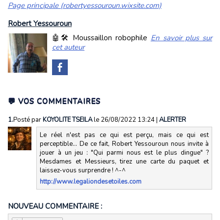
Page principale (robertyessouroun.wixsite.com)
Robert Yessouroun
🤖🛠️ Moussaillon robophile
En savoir plus sur
cet auteur
💬 VOS COMMENTAIRES
1.
Posté par
KOYOLITE TSEILA
le 26/08/2022 13:24
|
ALERTER
Le réel n'est pas ce qui est perçu, mais ce qui est
perceptible... De ce fait, Robert Yessouroun nous invite à
jouer à un jeu : "Qui parmi nous est le plus dingue" ?
Mesdames et Messieurs, tirez une carte du paquet et
laissez-vous surprendre ! ^-^
http://www.legaliondesetoiles.com
NOUVEAU COMMENTAIRE :