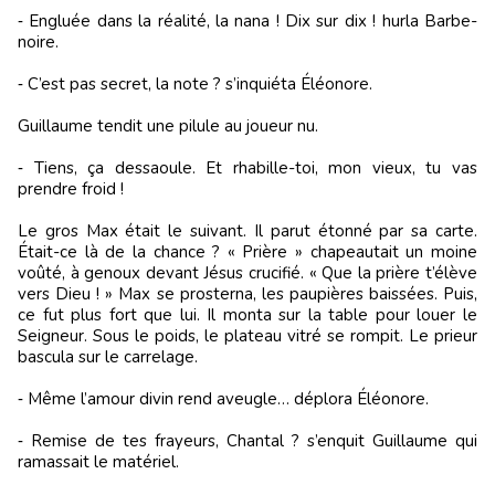
‑ Engluée dans la réalité, la nana ! Dix sur dix ! hurla Barbe-
noire.
‑ C’est pas secret, la note ? s’inquiéta Éléonore.
Guillaume tendit une pilule au joueur nu.
‑ Tiens, ça dessaoule. Et rhabille-toi, mon vieux, tu vas
prendre froid !
Le gros Max était le suivant. Il parut étonné par sa carte.
Était-ce là de la chance ? « Prière » chapeautait un moine
voûté, à genoux devant Jésus crucifié. « Que la prière t’élève
vers Dieu ! » Max se prosterna, les paupières baissées. Puis,
ce fut plus fort que lui. Il monta sur la table pour louer le
Seigneur. Sous le poids, le plateau vitré se rompit. Le prieur
bascula sur le carrelage.
‑ Même l’amour divin rend aveugle… déplora Éléonore.
‑ Remise de tes frayeurs, Chantal ? s’enquit Guillaume qui
ramassait le matériel.