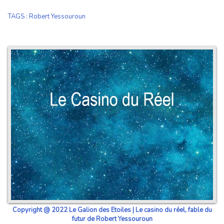
TAGS
:
Robert Yessouroun
Copyright @ 2022 Le Galion des Etoiles | Le casino du réel, fable du
futur de Robert Yessouroun