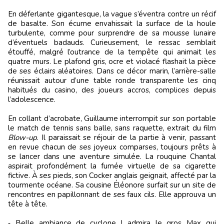
En déferlante gigantesque, la vague s’éventra contre un récif
de basalte. Son écume envahissait la surface de la houle
turbulente, comme pour surprendre de sa mousse lunaire
d’éventuels badauds. Curieusement, le ressac semblait
étouffé, malgré l’outrance de la tempête qui animait les
quatre murs. Le plafond gris, ocre et violacé flashait la pièce
de ses éclairs aléatoires. Dans ce décor marin, l’arrière-salle
réunissait autour d’une table ronde transparente les cinq
habitués du casino, des joueurs accros, complices depuis
l’adolescence.
En collant d’acrobate, Guillaume interrompit sur son portable
le match de tennis sans balle, sans raquette, extrait du film
Blow-up
. Il paraissait se réjouir de la partie à venir, passant
en revue chacun de ses joyeux comparses, toujours prêts à
se lancer dans une aventure simulée. La rouquine Chantal
aspirait profondément la fumée virtuelle de sa cigarette
fictive. À ses pieds, son Cocker anglais geignait, affecté par la
tourmente océane. Sa cousine Éléonore surfait sur un site de
rencontres en papillonnant de ses faux cils. Elle approuva un
tête à tête.
‑ Belle ambiance de cyclone ! admira le gros Max qui