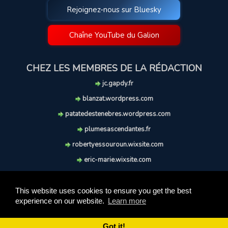
Rejoignez-nous sur Bluesky
Chaîne YouTube du Galion
CHEZ LES MEMBRES DE LA RÉDACTION
jc.gapdy.fr
blanzat.wordpress.com
patatedestenebres.wordpress.com
plumesascendantes.fr
robertyessouroun.wixsite.com
eric-marie.wixsite.com
lechiencritique.blogspot.com
soufflereve.blogspot.com
This website uses cookies to ensure you get the best
experience on our website.
Learn more
© 2009-2026 Le Galion des Etoiles. Tous droits réservés.
Ce site est réalisé et maintenu avec coeur et passion.
Got it!