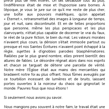
prête plus de réel intérêt. Un œil désabusé tout au plus,
l’indifférence était de mise et l’hypocrisie sans bornes. À
l’époque, je vous le jure sur ce qu’il me reste de plus cher,
une boîte aux pouvoirs maléfiques, qu’on appelait
« Éternet », retransmettait des images à longueur de temps,
jour et nuit, sans discontinuité. Et en de telles proportions
que personne, même les plus perspicaces et les plus
clairvoyants, n’était plus capable de discerner le vrai du faux,
le réel de la pure fiction, le bien du mal. Les valeurs morales
n’avaient plus cours, la dérision s’était immiscée partout ou
presque et nos Saintes Écritures n’avaient point échappé à la
règle, sujettes à d’ignobles parodies blasphématoires.
Raillées par le plus grand nombre, elles prirent bientôt des
allures de fables. Le désordre régnait alors dans nos esprits
et chacun se targuait de détenir une parcelle de vérité.
Notre mère l'Église était aux mains des mercantiles qui
bradaient notre foi au plus offrant. Nous fûmes aveuglés par
ce tourbillon incessant de lumières et de bruits, laissant
portes ouvertes à la noirceur du chaos qui grignotait le
monde. Pauvres fous que nous étions !
Si seulement nous avions pu savoir.
Nous mangions peu souvent à notre faim, le travail était une