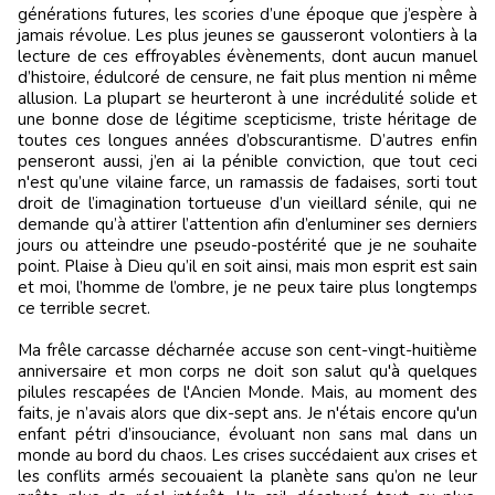
générations futures, les scories d’une époque que j’espère à
jamais révolue. Les plus jeunes se gausseront volontiers à la
lecture de ces effroyables évènements, dont aucun manuel
d’histoire, édulcoré de censure, ne fait plus mention ni même
allusion. La plupart se heurteront à une incrédulité solide et
une bonne dose de légitime scepticisme, triste héritage de
toutes ces longues années d’obscurantisme. D’autres enfin
penseront aussi, j’en ai la pénible conviction, que tout ceci
n'est qu’une vilaine farce, un ramassis de fadaises, sorti tout
droit de l’imagination tortueuse d’un vieillard sénile, qui ne
demande qu’à attirer l’attention afin d’enluminer ses derniers
jours ou atteindre une pseudo-postérité que je ne souhaite
point. Plaise à Dieu qu’il en soit ainsi, mais mon esprit est sain
et moi, l’homme de l’ombre, je ne peux taire plus longtemps
ce terrible secret.
Ma frêle carcasse décharnée accuse son cent-vingt-huitième
anniversaire et mon corps ne doit son salut qu'à quelques
pilules rescapées de l'Ancien Monde. Mais, au moment des
faits, je n’avais alors que dix-sept ans. Je n'étais encore qu'un
enfant pétri d’insouciance, évoluant non sans mal dans un
monde au bord du chaos. Les crises succédaient aux crises et
les conflits armés secouaient la planète sans qu’on ne leur