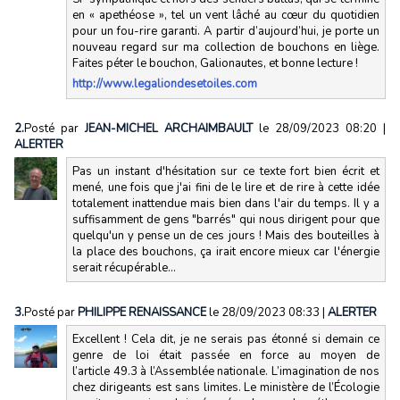
en « apethéose », tel un vent lâché au cœur du quotidien
pour un fou-rire garanti. A partir d’aujourd’hui, je porte un
nouveau regard sur ma collection de bouchons en liège.
Faites péter le bouchon, Galionautes, et bonne lecture !
http://www.legaliondesetoiles.com
2.
Posté par
JEAN-MICHEL ARCHAIMBAULT
le 28/09/2023 08:20
|
ALERTER
Pas un instant d'hésitation sur ce texte fort bien écrit et
mené, une fois que j'ai fini de le lire et de rire à cette idée
totalement inattendue mais bien dans l'air du temps. Il y a
suffisamment de gens "barrés" qui nous dirigent pour que
quelqu'un y pense un de ces jours ! Mais des bouteilles à
la place des bouchons, ça irait encore mieux car l'énergie
serait récupérable...
3.
Posté par
PHILIPPE RENAISSANCE
le 28/09/2023 08:33
|
ALERTER
Excellent ! Cela dit, je ne serais pas étonné si demain ce
genre de loi était passée en force au moyen de
l’article 49.3 à l’Assemblée nationale. L’imagination de nos
chez dirigeants est sans limites. Le ministère de l’Écologie