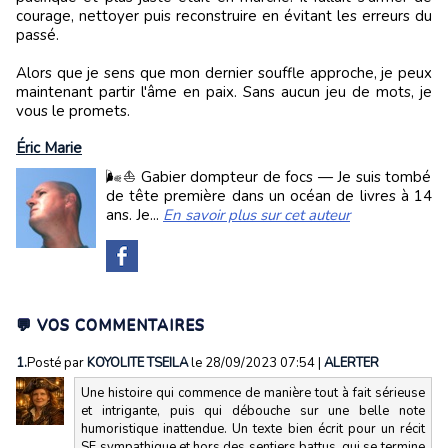
courage, nettoyer puis reconstruire en évitant les erreurs du
passé.
Alors que je sens que mon dernier souffle approche, je peux
maintenant partir l'âme en paix. Sans aucun jeu de mots, je
vous le promets.
Éric Marie
🌬️⛵ Gabier dompteur de focs — Je suis tombé
de tête première dans un océan de livres à 14
ans. Je...
En savoir plus sur cet auteur
💬 VOS COMMENTAIRES
1.
Posté par
KOYOLITE TSEILA
le 28/09/2023 07:54
|
ALERTER
Une histoire qui commence de manière tout à fait sérieuse
et intrigante, puis qui débouche sur une belle note
humoristique inattendue. Un texte bien écrit pour un récit
SF sympathique et hors des sentiers battus, qui se termine