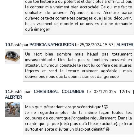
que ton histoire a du potentiel et donc plus à offrir... Et oui,
le conteur m'a vraiment bien accrochée! Ce qui me fait te
souhaiter de pouvoir t'épanouir dans l'écriture parce
qu'avec ce texte comme tes partages que j'ai pu découvrir,
tu as vraiment un monde et un univers qui ne demande
qu'à émerger!
10.
Posté par
PATRICIA NAYHOUSTON
le 25/08/2024 15:57
|
ALERTER
Un récit bien sombre mais hélas! pas totalement
invraisemblable. Des faits pas si lointains peuvent en
attester. L'humour constelle le récit lui confère des allures
légères et rend la lecture vraiment agréable... mais
souvenons nous que la soumission est dangereuse.
11.
Posté par
CHRISTOBAL COLUMBUS
le 03/12/2025 12:15
|
ALERTER
Mais quel pétaradant virage scénaristique ! 🤣
Je ne regarderai plus de la même façon toutes les
coupures de courant que j'organise régulièrement. Dans la
crainte que ça pue (déjà plus qu'à l'heure actuelle), je ferai
surtout en sorte d'éviter un blackout définitif 😁