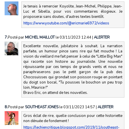
Je tenais à remercier Koyolite, Jean-Michel, Philippe, Jean-
Luc et Sibella, pour vos commentaires élogieux. Je
proposerai sans doutes, d'autres textes bientôt.
https://www.youtube.com/@ericmarie6972/videos
7.
Posté par
MICHEL MAILLOT
le 03/11/2023 12:44
|
ALERTER
Excellente nouvelle, jubilatoire à souhait. La narration
parfaite, un humour pince sans rire qui fait mouche ! La
vision du vieillard me fait penser à celui de "Little Big Man"
qui raconte son histoire au journaliste. Une nouvelle
réjouissante par ces temps de grands vents et nous ne
paraphraserons pas le petit garçon de la pub des
Chocosuisses qui grondait son poisson rouge en pointant
du doigt son bocal, "Tu pousses le bouchon un peu trop
loin, Maurice !"
Bravo Eric, on attend de tes nouvelles.
8.
Posté par
SOUTHEAST JONES
le 03/11/2023 14:57
|
ALERTER
Gros éclat de rire, quelle conclusion pour cette historiette
non dénuée de fondement !
https://lechiencritique.blogspot.com/2019/11/southeast-