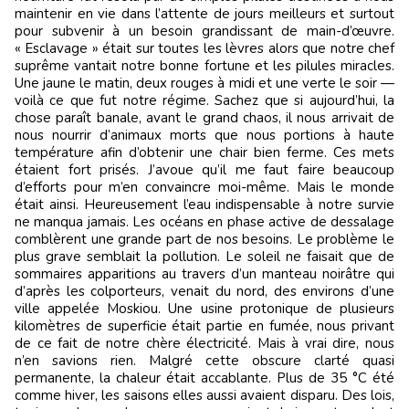
maintenir en vie dans l’attente de jours meilleurs et surtout
pour subvenir à un besoin grandissant de main-d’œuvre.
« Esclavage » était sur toutes les lèvres alors que notre chef
suprême vantait notre bonne fortune et les pilules miracles.
Une jaune le matin, deux rouges à midi et une verte le soir —
voilà ce que fut notre régime. Sachez que si aujourd’hui, la
chose paraît banale, avant le grand chaos, il nous arrivait de
nous nourrir d’animaux morts que nous portions à haute
température afin d’obtenir une chair bien ferme. Ces mets
étaient fort prisés. J’avoue qu’il me faut faire beaucoup
d’efforts pour m’en convaincre moi-même. Mais le monde
était ainsi. Heureusement l’eau indispensable à notre survie
ne manqua jamais. Les océans en phase active de dessalage
comblèrent une grande part de nos besoins. Le problème le
plus grave semblait la pollution. Le soleil ne faisait que de
sommaires apparitions au travers d’un manteau noirâtre qui
d’après les colporteurs, venait du nord, des environs d’une
ville appelée Moskiou. Une usine protonique de plusieurs
kilomètres de superficie était partie en fumée, nous privant
de ce fait de notre chère électricité. Mais à vrai dire, nous
n’en savions rien. Malgré cette obscure clarté quasi
permanente, la chaleur était accablante. Plus de 35 °C été
comme hiver, les saisons elles aussi avaient disparu. Des lois,