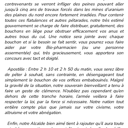
contrevenants se verront infliger des peines pouvant aller
jusqu’à cinq ans de travaux forcés dans les mines d’uranium
des plaines du nord encore fortement irradiées. Pour contenir
toutes ces flatulences et autres pétarades, notre très estimé
gouvernement se charge de faire distribuer, gratuitement, des
bouchons en liège pour obstruer efficacement vos anus et
autres trous du cul. Une notice sera jointe avec chaque
bouchon et si le besoin se fait sentir, vous pourrez vous faire
aider par votre Bio-pharmacien (ou une personne
assermentée) qui, très gracieusement, vous apportera son
concours avec tact et doigté.
Apostille : Entre 2 h 10 et 2 h 50 du matin, vous serez libre
de péter à souhait, sans contrainte, en désengageant tout
simplement le bouchon de vos orifices embabouinés. Malgré
la gravité de la situation, notre souverain bienveillant a tenu à
faire un geste de clémence. N’oubliez pas cependant qu’en
dehors de cette tranche horaire, l’armée veillera à faire
respecter la loi, par la force si nécessaire. Notre nation tout
entière compte plus que jamais sur votre civisme, votre
altruisme et votre abnégation.
Enfin, notre Alcalde bien aimé tient à rajouter qu’il aura toute