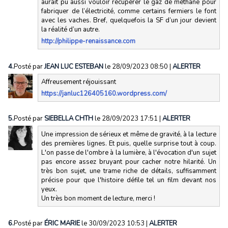
aurait pu aussi vouloir récupérer le gaz de méthane pour
fabriquer de l’électricité, comme certains fermiers le font
avec les vaches. Bref, quelquefois la SF d’un jour devient
la réalité d’un autre.
http://philippe-renaissance.com
4.
Posté par
JEAN LUC ESTEBAN
le 28/09/2023 08:50
|
ALERTER
Affreusement réjouissant
https://janluc126405160.wordpress.com/
5.
Posté par
SIEBELLA CHTH
le 28/09/2023 17:51
|
ALERTER
Une impression de sérieux et même de gravité, à la lecture
des premières lignes. Et puis, quelle surprise tout à coup.
L'on passe de l'ombre à la lumière, à l'évocation d'un sujet
pas encore assez bruyant pour cacher notre hilarité. Un
très bon sujet, une trame riche de détails, suffisamment
précise pour que l'histoire défile tel un film devant nos
yeux.
Un très bon moment de lecture, merci !
6.
Posté par
ÉRIC MARIE
le 30/09/2023 10:53
|
ALERTER