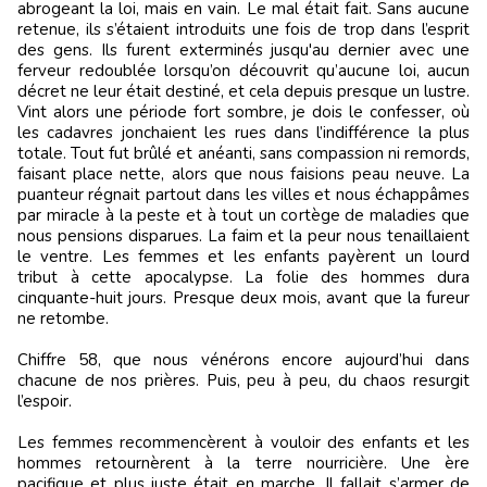
abrogeant la loi, mais en vain. Le mal était fait. Sans aucune
retenue, ils s’étaient introduits une fois de trop dans l’esprit
des gens. Ils furent exterminés jusqu'au dernier avec une
ferveur redoublée lorsqu’on découvrit qu’aucune loi, aucun
décret ne leur était destiné, et cela depuis presque un lustre.
Vint alors une période fort sombre, je dois le confesser, où
les cadavres jonchaient les rues dans l’indifférence la plus
totale. Tout fut brûlé et anéanti, sans compassion ni remords,
faisant place nette, alors que nous faisions peau neuve. La
puanteur régnait partout dans les villes et nous échappâmes
par miracle à la peste et à tout un cortège de maladies que
nous pensions disparues. La faim et la peur nous tenaillaient
le ventre. Les femmes et les enfants payèrent un lourd
tribut à cette apocalypse. La folie des hommes dura
cinquante-huit jours. Presque deux mois, avant que la fureur
ne retombe.
Chiffre 58, que nous vénérons encore aujourd’hui dans
chacune de nos prières. Puis, peu à peu, du chaos resurgit
l’espoir.
Les femmes recommencèrent à vouloir des enfants et les
hommes retournèrent à la terre nourricière. Une ère
pacifique et plus juste était en marche. Il fallait s’armer de