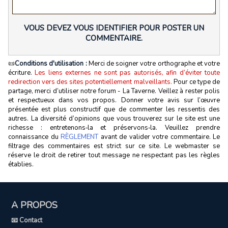
VOUS DEVEZ VOUS IDENTIFIER POUR POSTER UN
COMMENTAIRE.
📜
Conditions d'utilisation :
Merci de soigner votre orthographe et votre
écriture.
Les liens externes ne sont pas autorisés, afin d’éviter toute
redirection vers des sites potentiellement malveillants.
Pour ce type de
partage, merci d’utiliser notre forum - La Taverne. Veillez à rester polis
et respectueux dans vos propos. Donner votre avis sur l’œuvre
présentée est plus constructif que de commenter les ressentis des
autres. La diversité d’opinions que vous trouverez sur le site est une
richesse : entretenons‑la et préservons‑la. Veuillez prendre
connaissance du
RÈGLEMENT
avant de valider votre commentaire. Le
filtrage des commentaires est strict sur ce site. Le webmaster se
réserve le droit de retirer tout message ne respectant pas les règles
établies.
A PROPOS
📧 Contact