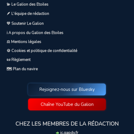
💫 Le Galion des Etoiles
🪶 L'équipe de rédaction
💛 Soutenir Le Galion
ℹ️ A propos du Galion des Etoiles
⚖️ Mentions légales
🍪 Cookies et politique de confidentialité
📜 Règlement
🗺️ Plan du navire
Rejoignez-nous sur Bluesky
Chaîne YouTube du Galion
CHEZ LES MEMBRES DE LA RÉDACTION
jc.gapdy.fr