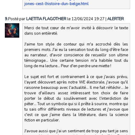
jones-cest-lhistoire-dun-belge.html
9.
Posté par
LAETITIA FLAGOTHIER
le 12/06/2024 19:27
|
ALERTER
Merci de tout cœur de m'avoir invité à découvrir le texte
dans son entièreté.
J'aime ton style de conteur qui m'a accroché dès les
premiers mots. J'ai eu la sensation tout du long d'être face
au narrateur, d'avoir conscience de recueillir son ultime
témoignage... Une certaine tension m'a habitée tout du
long de ma lecture... Peur d'en perdre une miette !
Le sujet est fort et contrairement à ce que j'avais prévu,
l'ayant découvert après notre WE électorale, j'avoue qu'il
raisonne beaucoup avec l'actualité... Il me fait réfléchir... Je
trouve d'ailleurs assez intéressant ton choix de faire
porter le début du soulèvement avec l'interdiction de
péter... Tout un symbole qui si il prête à sourire, montre qui
tu sais offrir différents niveaux de lectures et j'avoue que
c'est ce que j'aime dans la littérature, dans la science
fiction en particulier.
J'avoue aussi que j'ai un sentiment de trop peu tant je sens