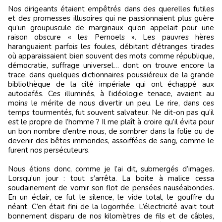
Nos dirigeants étaient empêtrés dans des querelles futiles
et des promesses illusoires qui ne passionnaient plus guère
qu’un groupuscule de marginaux qu’on appelait pour une
raison obscure « les Pernoels ». Les pauvres hères
haranguaient parfois les foules, débitant d’étranges tirades
où apparaissaient bien souvent des mots comme république,
démocratie, suffrage universel… dont on trouve encore la
trace, dans quelques dictionnaires poussiéreux de la grande
bibliothèque de la cité impériale qui ont échappé aux
autodafés. Ces illuminés, à l’idéologie tenace, avaient au
moins le mérite de nous divertir un peu. Le rire, dans ces
temps tourmentés, fut souvent salvateur. Ne dit-on pas qu’il
est le propre de l’homme ? Il me plaît à croire qu’il évita pour
un bon nombre d’entre nous, de sombrer dans la folie ou de
devenir des bêtes immondes, assoiffées de sang, comme le
furent nos persécuteurs.
Nous étions donc, comme je l’ai dit, submergés d’images.
Lorsqu’un jour : tout s’arrêta. La boite à malice cessa
soudainement de vomir son flot de pensées nauséabondes.
En un éclair, ce fut le silence, le vide total, le gouffre du
néant. C’en était fini de la logorrhée. L’électricité avait tout
bonnement disparu de nos kilomètres de fils et de câbles,