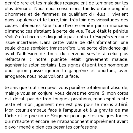
denrée rare et les maladies regagnaient de l’emprise sur les
plus démunis. Nous nous consumions, tandis qu’une poignée
d’hommes et de femmes, se qualifiant d'« élus », vivaient
dans l’opulence et le lucre, loin, très loin des vicissitudes des
castes inférieures. Une tour d’ivoire cernée par un monceau
d’immondices s’étalant à perte de vue. Telle était la pénible
réalité où chacun se dirigeait à pas lents et résignés vers une
issue incertaine. Dans cette valse de désinformation, une
seule chose semblait transparaître. Une sorte d’évidence qui
avait l’adhésion de tous, du cerveau servile à celui plus
réfractaire : notre planète était gravement malade,
agonisante selon certains. Les signes étaient trop nombreux
pour qu’on puisse ignorer la gangrène et pourtant, avec
arrogance, nous nous voilions la face.
Je sais que tout ceci peut vous paraître totalement absurde,
mais je vous en conjure, vous devez me croire. Si mon corps
est décati par de trop longues privations, mon esprit reste
leste et mon jugement n’en est pas pour le moins altéré.
Mon cœur s’emballe face à l’ampleur et à la gravité de ma
tâche et je prie notre Seigneur pour que les maigres forces
qui m’habitent encore ne m’abandonnent inopinément avant
d’avoir mené à bien ces pesantes confessions.