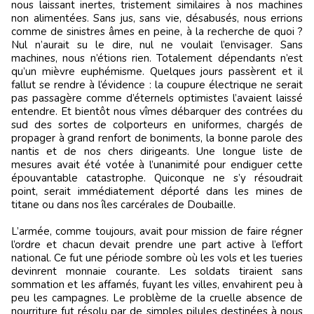
nous laissant inertes, tristement similaires à nos machines
non alimentées. Sans jus, sans vie, désabusés, nous errions
comme de sinistres âmes en peine, à la recherche de quoi ?
Nul n’aurait su le dire, nul ne voulait l’envisager. Sans
machines, nous n’étions rien. Totalement dépendants n’est
qu’un mièvre euphémisme. Quelques jours passèrent et il
fallut se rendre à l’évidence : la coupure électrique ne serait
pas passagère comme d’éternels optimistes l’avaient laissé
entendre. Et bientôt nous vîmes débarquer des contrées du
sud des sortes de colporteurs en uniformes, chargés de
propager à grand renfort de boniments, la bonne parole des
nantis et de nos chers dirigeants. Une longue liste de
mesures avait été votée à l’unanimité pour endiguer cette
épouvantable catastrophe. Quiconque ne s’y résoudrait
point, serait immédiatement déporté dans les mines de
titane ou dans nos îles carcérales de Doubaille.
L’armée, comme toujours, avait pour mission de faire régner
l’ordre et chacun devait prendre une part active à l’effort
national. Ce fut une période sombre où les vols et les tueries
devinrent monnaie courante. Les soldats tiraient sans
sommation et les affamés, fuyant les villes, envahirent peu à
peu les campagnes. Le problème de la cruelle absence de
nourriture fut résolu par de simples pilules destinées à nous