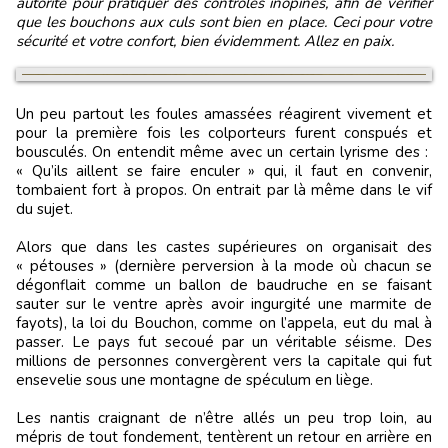
autorité pour pratiquer des contrôles inopinés, afin de vérifier
que les bouchons aux culs sont bien en place. Ceci pour votre
sécurité et votre confort, bien évidemment. Allez en paix.
Un peu partout les foules amassées réagirent vivement et
pour la première fois les colporteurs furent conspués et
bousculés. On entendit même avec un certain lyrisme des :
« Qu’ils aillent se faire enculer » qui, il faut en convenir,
tombaient fort à propos. On entrait par là même dans le vif
du sujet.
Alors que dans les castes supérieures on organisait des
« pétouses » (dernière perversion à la mode où chacun se
dégonflait comme un ballon de baudruche en se faisant
sauter sur le ventre après avoir ingurgité une marmite de
fayots), la loi du Bouchon, comme on l’appela, eut du mal à
passer. Le pays fut secoué par un véritable séisme. Des
millions de personnes convergèrent vers la capitale qui fut
ensevelie sous une montagne de spéculum en liège.
Les nantis craignant de n’être allés un peu trop loin, au
mépris de tout fondement, tentèrent un retour en arrière en