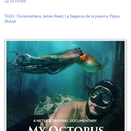
Lu 1570 fois
TAGS
:
Documentaire
,
James Reed
,
La Sagesse de la pieuvre
,
Pippa
Ehrlich