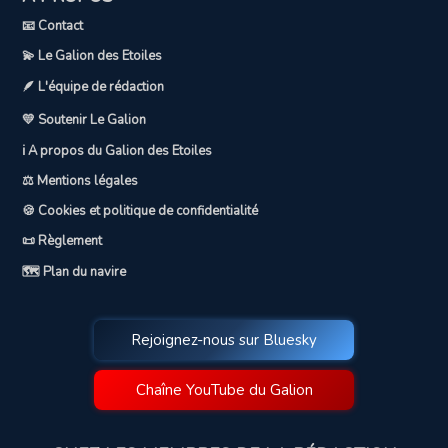
📧 Contact
💫 Le Galion des Etoiles
🪶 L'équipe de rédaction
💛 Soutenir Le Galion
ℹ️ A propos du Galion des Etoiles
⚖️ Mentions légales
🍪 Cookies et politique de confidentialité
📜 Règlement
🗺️ Plan du navire
Rejoignez-nous sur Bluesky
Chaîne YouTube du Galion