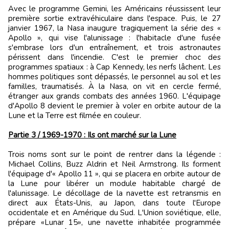
Avec le programme Gemini, les Américains réussissent leur
première sortie extravéhiculaire dans l'espace. Puis, le 27
janvier 1967, la Nasa inaugure tragiquement la série des «
Apollo », qui vise l'alunissage : l'habitacle d'une fusée
s'embrase lors d'un entraînement, et trois astronautes
périssent dans l'incendie. C'est le premier choc des
programmes spatiaux : à Cap Kennedy, les nerfs lâchent. Les
hommes politiques sont dépassés, le personnel au sol et les
familles, traumatisés. À la Nasa, on vit en cercle fermé,
étranger aux grands combats des années 1960. L'équipage
d'Apollo 8 devient le premier à voler en orbite autour de la
Lune et la Terre est filmée en couleur.
Partie 3 / 1969-1970 : Ils ont marché sur la Lune
Trois noms sont sur le point de rentrer dans la légende :
Michael Collins, Buzz Aldrin et Neil Armstrong. Ils forment
l'équipage d'« Apollo 11 », qui se placera en orbite autour de
la Lune pour libérer un module habitable chargé de
l'alunissage. Le décollage de la navette est retransmis en
direct aux États-Unis, au Japon, dans toute l'Europe
occidentale et en Amérique du Sud. L'Union soviétique, elle,
prépare «Lunar 15», une navette inhabitée programmée