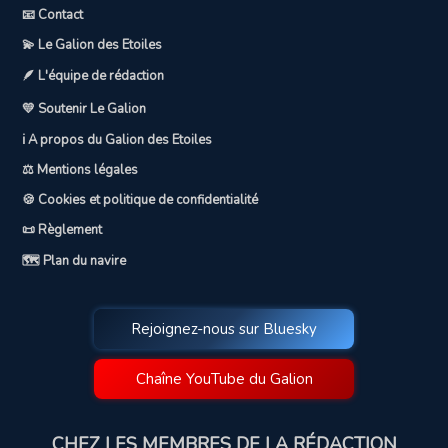
📧 Contact
💫 Le Galion des Etoiles
🪶 L'équipe de rédaction
💛 Soutenir Le Galion
ℹ️ A propos du Galion des Etoiles
⚖️ Mentions légales
🍪 Cookies et politique de confidentialité
📜 Règlement
🗺️ Plan du navire
Rejoignez-nous sur Bluesky
Chaîne YouTube du Galion
CHEZ LES MEMBRES DE LA RÉDACTION