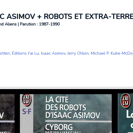
AC ASIMOV + ROBOTS ET EXTRA-TERR
d Aliens | Parution : 1987-1990
otten
,
Editions J'ai Lu
,
Isaac Asimov
,
Jerry Oltion
,
Michael P. Kube-McDo