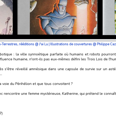
-Terrestres, rééditions @ J'ai Lu | Illustrations de couvertures @ Philippe C
obotique : la ville synnoétique parfaite où humains et robots pourron
nfluence humaine, n'ont-ils pas eux-mêmes défini les Trois Lois de l'hum
ès s'être réveillé amnésique dans une capsule de survie sur un astéro
..
la voie du Périhélion et que tous convoitent ?
rec rencontre une femme mystérieuse, Katherine, qui prétend le connaître
7)