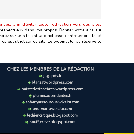
isés, afin d’éviter toute redirection vers des sites
t respectueux dans vos propos. Donner votre avis sur
erez sur le site est une richesse : entretenons‑la et
es est strict sur ce site. Le webmaster se réserve le
CHEZ LES MEMBRES DE LA RÉDACTION
jc.gapdy.fr
blanzat.wordpress.com
patatedestenebres.wordpress.com
plumesascendantes.fr
robertyessouroun.wixsite.com
eric-marie.wixsite.com
lechiencritique.blogspot.com
soufflereve.blogspot.com