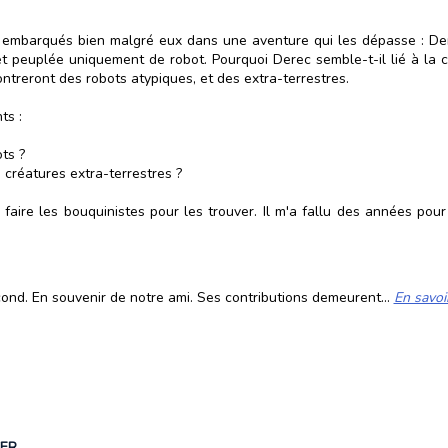
s embarqués bien malgré eux dans une aventure qui les dépasse : Der
et peuplée uniquement de robot. Pourquoi Derec semble-t-il lié à la c
contreront des robots atypiques, et des extra-terrestres.
ts :
ts ?
 créatures extra-terrestres ?
ir faire les bouquinistes pour les trouver. Il m'a fallu des années pou
cond. En souvenir de notre ami. Ses contributions demeurent...
En savoi
ER