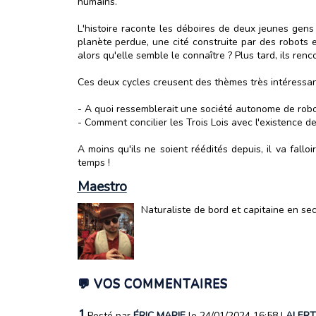
humains.
L'histoire raconte les déboires de deux jeunes gen
planète perdue, une cité construite par des robots 
alors qu'elle semble le connaître ? Plus tard, ils ren
Ces deux cycles creusent des thèmes très intéressan
- A quoi ressemblerait une société autonome de robo
- Comment concilier les Trois Lois avec l'existence de
A moins qu'ils ne soient réédités depuis, il va fallo
temps !
Maestro
Naturaliste de bord et capitaine en se
💬 VOS COMMENTAIRES
1.
Posté par
ÉRIC MARIE
le 24/01/2024 16:58
|
ALERT