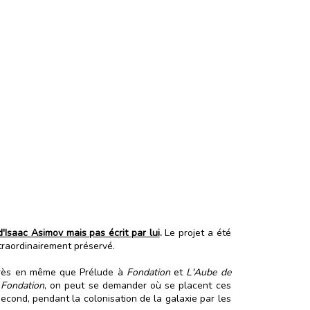
 d'Isaac Asimov mais pas écrit par lui
.
Le projet a été
xtraordinairement préservé.
u près en même que Prélude à
Fondation
et
L'Aube de
t
Fondation
, on peut se demander où se placent ces
second, pendant la colonisation de la galaxie par les