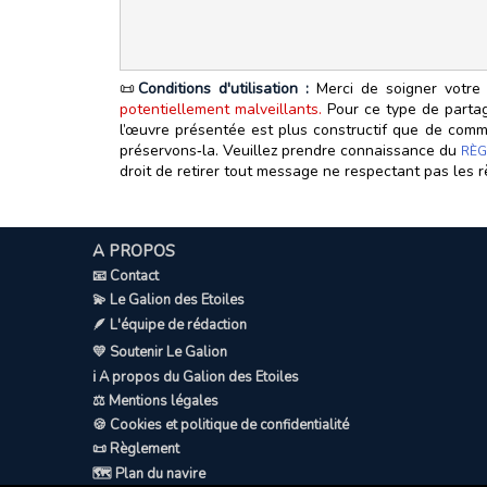
📜
Conditions d'utilisation :
Merci de soigner votre 
potentiellement malveillants.
Pour ce type de partage
l’œuvre présentée est plus constructif que de commen
préservons‑la. Veuillez prendre connaissance du
RÈG
droit de retirer tout message ne respectant pas les r
A PROPOS
📧 Contact
💫 Le Galion des Etoiles
🪶 L'équipe de rédaction
💛 Soutenir Le Galion
ℹ️ A propos du Galion des Etoiles
⚖️ Mentions légales
🍪 Cookies et politique de confidentialité
📜 Règlement
🗺️ Plan du navire