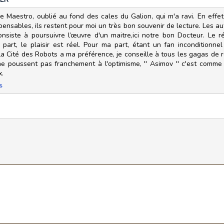
e Maestro, oublié au fond des cales du Galion, qui m'a ravi. En effet
nsables, ils restent pour moi un très bon souvenir de lecture. Les aut
nsiste à poursuivre l’œuvre d'un maitre,ici notre bon Docteur. Le r
ue part, le plaisir est réel. Pour ma part, étant un fan inconditionn
 Cité des Robots a ma préférence, je conseille à tous les gagas de ro
e poussent pas franchement à l'optimisme, '' Asimov '' c'est comme
x.
s