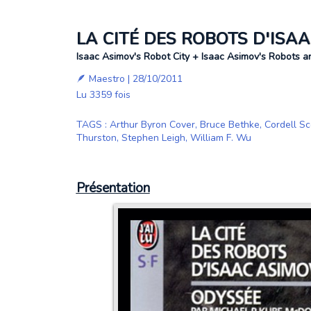
LA CITÉ DES ROBOTS D'ISA
Isaac Asimov's Robot City + Isaac Asimov's Robots an
🪶
Maestro
| 28/10/2011
Lu 3359 fois
TAGS
:
Arthur Byron Cover
,
Bruce Bethke
,
Cordell Sc
Thurston
,
Stephen Leigh
,
William F. Wu
Présentation