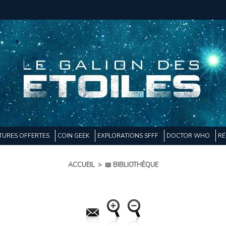
TURES OFFERTES
COIN GEEK
EXPLORATIONS SFFF
DOCTOR WHO
RÉ
ACCUEIL
>
📖 BIBLIOTHÈQUE