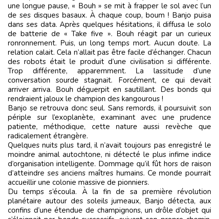
une longue pause, « Bouh » se mit à frapper le sol avec l’un
de ses disques basaux. À chaque coup, boum ! Banjo puisa
dans ses data. Après quelques hésitations, il diffusa le solo
de batterie de « Take five ». Bouh réagit par un curieux
ronronnement. Puis, un long temps mort. Aucun doute. La
relation calait. Cela n’allait pas être facile d’échanger. Chacun
des robots était le produit d’une civilisation si différente.
Trop différente, apparemment. La lassitude d’une
conversation sourde stagnait. Forcément, ce qui devait
arriver arriva. Bouh déguerpit en sautillant. Des bonds qui
rendraient jaloux le champion des kangourous !
Banjo se retrouva donc seul. Sans remords, il poursuivit son
périple sur l’exoplanète, examinant avec une prudence
patiente, méthodique, cette nature aussi revèche que
radicalement étrangère.
Quelques nuits plus tard, il n’avait toujours pas enregistré le
moindre animal autochtone, ni détecté le plus infime indice
d’organisation intelligente. Dommage qu’il fût hors de raison
d’atteindre ses anciens maîtres humains. Ce monde pourrait
accueillir une colonie massive de pionniers.
Du temps s’écoula. À la fin de sa première révolution
planétaire autour des soleils jumeaux, Banjo détecta, aux
confins d’une étendue de champignons, un drôle d’objet qui