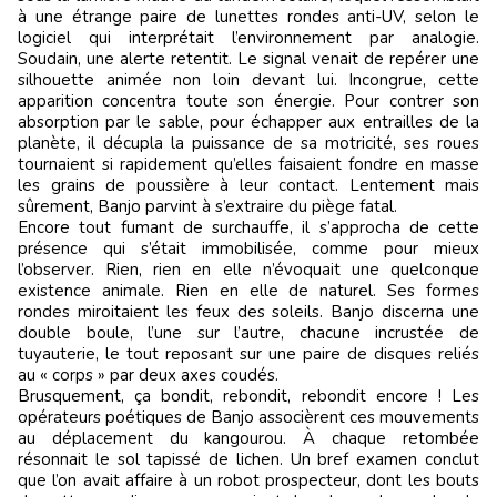
à une étrange paire de lunettes rondes anti-UV, selon le
logiciel qui interprétait l’environnement par analogie.
Soudain, une alerte retentit. Le signal venait de repérer une
silhouette animée non loin devant lui. Incongrue, cette
apparition concentra toute son énergie. Pour contrer son
absorption par le sable, pour échapper aux entrailles de la
planète, il décupla la puissance de sa motricité, ses roues
tournaient si rapidement qu’elles faisaient fondre en masse
les grains de poussière à leur contact. Lentement mais
sûrement, Banjo parvint à s’extraire du piège fatal.
Encore tout fumant de surchauffe, il s’approcha de cette
présence qui s’était immobilisée, comme pour mieux
l’observer. Rien, rien en elle n’évoquait une quelconque
existence animale. Rien en elle de naturel. Ses formes
rondes miroitaient les feux des soleils. Banjo discerna une
double boule, l’une sur l’autre, chacune incrustée de
tuyauterie, le tout reposant sur une paire de disques reliés
au « corps » par deux axes coudés.
Brusquement, ça bondit, rebondit, rebondit encore ! Les
opérateurs poétiques de Banjo associèrent ces mouvements
au déplacement du kangourou. À chaque retombée
résonnait le sol tapissé de lichen. Un bref examen conclut
que l’on avait affaire à un robot prospecteur, dont les bouts