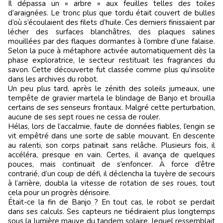
Il dépassa un « arbre » aux feuilles telles des toiles
d’araignées. Le tronc plus que tordu était couvert de bulles
d’où s’écoulaient des filets d’huile. Ces derniers finissaient par
lécher des surfaces blanchâtres, des plaques salines
mouillées par des flaques dormantes à l’ombre d’une falaise.
Selon la puce à métaphore activée automatiquement dès la
phase exploratrice, le secteur restituait les fragrances du
savon. Cette découverte fut classée comme plus qu’insolite
dans les archives du robot.
Un peu plus tard, après le zénith des soleils jumeaux, une
tempête de gravier martela le blindage de Banjo et brouilla
certains de ses senseurs frontaux. Malgré cette perturbation,
aucune de ses sept roues ne cessa de rouler.
Hélas, lors de l’accalmie, faute de données fiables, l’engin se
vit empêtré dans une sorte de sable mouvant. En descente
au ralenti, son corps patinait sans relâche. Plusieurs fois, il
accéléra, presque en vain. Certes, il avança de quelques
pouces, mais continuait de s’enfoncer. À force d’être
contrarié, d’un coup de défi, il déclencha la tuyère de secours
à l’arrière, doubla la vitesse de rotation de ses roues, tout
cela pour un progrès dérisoire.
Était-ce la fin de Banjo ? En tout cas, le robot se perdait
dans ses calculs. Ses capteurs ne tiédiraient plus longtemps
sous la lumière mauve du tandem solaire, lequel ressemblait