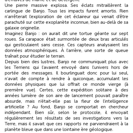
Une pierre massive explosa. Ses éclats mitraillèrent la
carlingue de Banjo. Tous les impacts furent amortis. Rien
n’arrêterait l’exploration de cet éclaireur qui venait d’être
parachuté sur cette exoplanète inconnue, bien au-delà de sa
galaxie originelle.
Imaginez Banjo : on aurait dit une tortue géante sur sept
roues. Sa carapace était surmontée de deux bras articulés
qui gesticulaient sans cesse. Ces capteurs analysaient les
données atmosphériques. À l’arrière, une sorte de queue
traînait pour étudier le terrain.
Depuis bien des lustres, Banjo ne communiquait plus avec
les Terriens qui l’avaient envoyé dans l’univers hors de
portée des messages. Il bourlinguait donc pour lui seul,
n’avait de compte à rendre à quiconque, accumulant les
données physiques que lui offrait ce monde vierge (à
première vue). Certes, cette expédition solitaire à des
années lumière de son aire de lancement pouvait paraître
absurde, mais n’était-elle pas la fleur de l’intelligence
artificielle ? Au fond, Banjo se comportait en chercheur
indépendant. Bien sûr, selon le protocole, il envoyait
régulièrement les résultats de ses investigations vers la
Terre, mais il savait que ces rapports ne parviendraient à la
planète bleue que dans une lointaine ère géologique.