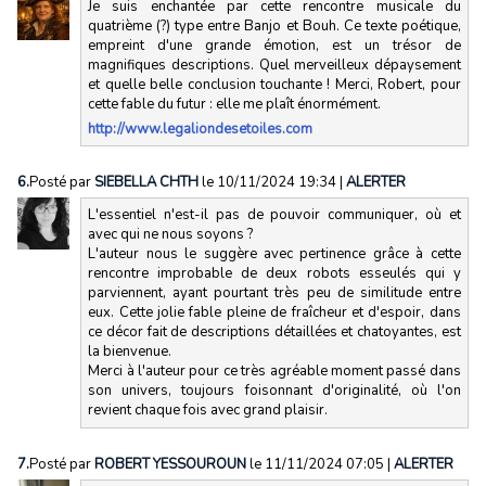
Je suis enchantée par cette rencontre musicale du
quatrième (?) type entre Banjo et Bouh. Ce texte poétique,
empreint d'une grande émotion, est un trésor de
magnifiques descriptions. Quel merveilleux dépaysement
et quelle belle conclusion touchante ! Merci, Robert, pour
cette fable du futur : elle me plaît énormément.
http://www.legaliondesetoiles.com
6.
Posté par
SIEBELLA CHTH
le 10/11/2024 19:34
|
ALERTER
L'essentiel n'est-il pas de pouvoir communiquer, où et
avec qui ne nous soyons ?
L'auteur nous le suggère avec pertinence grâce à cette
rencontre improbable de deux robots esseulés qui y
parviennent, ayant pourtant très peu de similitude entre
eux. Cette jolie fable pleine de fraîcheur et d'espoir, dans
ce décor fait de descriptions détaillées et chatoyantes, est
la bienvenue.
Merci à l'auteur pour ce très agréable moment passé dans
son univers, toujours foisonnant d'originalité, où l'on
revient chaque fois avec grand plaisir.
7.
Posté par
ROBERT YESSOUROUN
le 11/11/2024 07:05
|
ALERTER