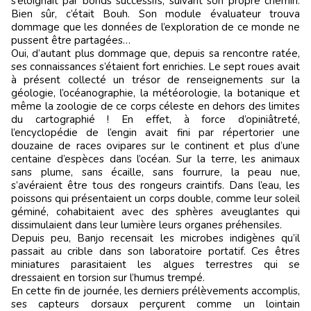
s’éloignait par bonds successifs, suivant son propre chemin.
Bien sûr, c’était Bouh. Son module évaluateur trouva
dommage que les données de l’exploration de ce monde ne
pussent être partagées…
Oui, d’autant plus dommage que, depuis sa rencontre ratée,
ses connaissances s’étaient fort enrichies. Le sept roues avait
à présent collecté un trésor de renseignements sur la
géologie, l’océanographie, la météorologie, la botanique et
même la zoologie de ce corps céleste en dehors des limites
du cartographié ! En effet, à force d’opiniâtreté,
l’encyclopédie de l’engin avait fini par répertorier une
douzaine de races ovipares sur le continent et plus d’une
centaine d’espèces dans l’océan. Sur la terre, les animaux
sans plume, sans écaille, sans fourrure, la peau nue,
s’avéraient être tous des rongeurs craintifs. Dans l’eau, les
poissons qui présentaient un corps double, comme leur soleil
géminé, cohabitaient avec des sphères aveuglantes qui
dissimulaient dans leur lumière leurs organes préhensiles.
Depuis peu, Banjo recensait les microbes indigènes qu’il
passait au crible dans son laboratoire portatif. Ces êtres
miniatures parasitaient les algues terrestres qui se
dressaient en torsion sur l’humus trempé.
En cette fin de journée, les derniers prélèvements accomplis,
ses capteurs dorsaux perçurent comme un lointain