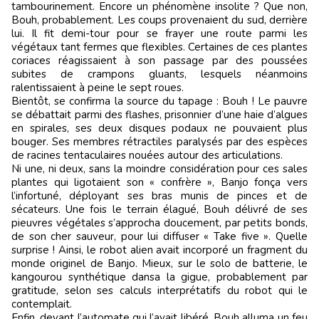
tambourinement. Encore un phénomène insolite ? Que non,
Bouh, probablement. Les coups provenaient du sud, derrière
lui. Il fit demi-tour pour se frayer une route parmi les
végétaux tant fermes que flexibles. Certaines de ces plantes
coriaces réagissaient à son passage par des poussées
subites de crampons gluants, lesquels néanmoins
ralentissaient à peine le sept roues.
Bientôt, se confirma la source du tapage : Bouh ! Le pauvre
se débattait parmi des flashes, prisonnier d’une haie d’algues
en spirales, ses deux disques podaux ne pouvaient plus
bouger. Ses membres rétractiles paralysés par des espèces
de racines tentaculaires nouées autour des articulations.
Ni une, ni deux, sans la moindre considération pour ces sales
plantes qui ligotaient son « confrère », Banjo fonça vers
l’infortuné, déployant ses bras munis de pinces et de
sécateurs. Une fois le terrain élagué, Bouh délivré de ses
pieuvres végétales s’approcha doucement, par petits bonds,
de son cher sauveur, pour lui diffuser « Take five ». Quelle
surprise ! Ainsi, le robot alien avait incorporé un fragment du
monde originel de Banjo. Mieux, sur le solo de batterie, le
kangourou synthétique dansa la gigue, probablement par
gratitude, selon ses calculs interprétatifs du robot qui le
contemplait.
Enfin, devant l’automate qui l’avait libéré, Bouh alluma un feu