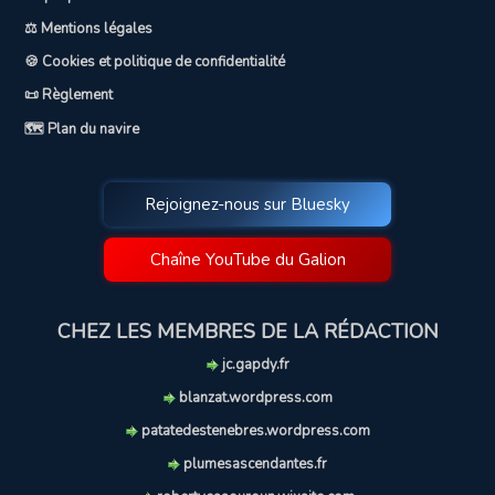
⚖️ Mentions légales
🍪 Cookies et politique de confidentialité
📜 Règlement
🗺️ Plan du navire
Rejoignez-nous sur Bluesky
Chaîne YouTube du Galion
CHEZ LES MEMBRES DE LA RÉDACTION
jc.gapdy.fr
blanzat.wordpress.com
patatedestenebres.wordpress.com
plumesascendantes.fr