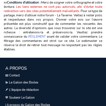
📜
Conditions d'utilisation :
Merci de soigner votre orthographe et votre
écriture.
Les liens externes ne sont pas autorisés, afin d’éviter toute
redirection vers des sites potentiellement malveillants.
Pour ce type de
partage, merci d’utiliser notre forum - La Taverne. Veillez à rester polis
et respectueux dans vos propos. Donner votre avis sur l’œuvre
présentée est plus constructif que de commenter les ressentis des
autres. La diversité d’opinions que vous trouverez sur le site est une
richesse : entretenons‑la et préservons‑la. Veuillez prendre
connaissance du
RÈGLEMENT
avant de valider votre commentaire. Le
filtrage des commentaires est strict sur ce site. Le webmaster se
réserve le droit de retirer tout message ne respectant pas les règles
établies.
A PROPOS
📧 Contact
💫 Le Galion des Etoiles
🪶 L'équipe de rédaction
💛 Soutenir Le Galion
ℹ️ A propos du Galion des Etoiles