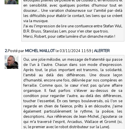
exotiques pleines de poésie et de couleurs, en émotions et
en sensibilité, avec quelques pointes d'humour tout en
douceur... Une variation chaleureuse sur l'amitié par-delà
les difficultés pour établir le contact, les liens qui se créent
via la musique.
J'ai eu l'impression de lire une confluence entre Stefan Wul,
B.R. Bruss, Stanislas Lem, pour n'en citer que trois.
Merci, Robert, pour cette lumière d'un dimanche matin !
2.
Posté par
MICHEL MAILLOT
le 03/11/2024 11:59
|
ALERTER
Oui, une jolie mélodie, un message de fraternité qui passe
de l'un à l'autre. Chacun dans son mode d'expression.
Après tout, le plus important est transmis, la solidarité,
l'amitié au delà des différences. Une douce leçon
d'humanité, encore une fois, délivrée par nos compères en
ferraille. Comme quoi, le cœur n'est pas qu'une affaire
organique. Il faut parfois s'élever au-dessus de sa
condition pour regarder l'autre, au-delà des différences,
toucher l'essentiel. En ces temps bouleversés, où l'on se
regarde en chien de faïence, prêts à en découdre, j'aime
également particulièrement le rythme, la poésie, les
descriptions. Aux références de Jean-Michel, j'ajouterai ce
qui m'a traversé l'esprit, Arcadius, Wallace et Gromit (si,
si, le premier avec le robot distributeur sur la Lune).