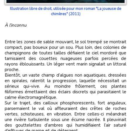
Illustration libre de droit, utilisée pour mon roman "La joueuse de
chimères" (2011)
À l’inconnu
Entre les zones de sable mouvant, le sol trempé se montrait
compact, pas boueux pour un sou. Plus loin, des colonies de
champignons de toutes tailles défiaient le ciel mordoré que
tamisaient des couettes nuageuses parfois percées de
rayons éblouissants. Un léger vent marin signalait un littoral
proche.
Bientôt, un vaste champ d’algues non aquatiques, dressées
en spirales, ralentit la progression, laquelle nécessitait un
sérieux qui-vive. Au moindre frôlement, ces plantes
filiformes émettaient des éclairs discrets qui parasitaient le
calme électromagnétique.
Sur le trajet, des cailloux phosphorescents, fort anguleux,
parsemaient le val où affleuraient des crêtes de roches
vertes, schisteuses, en vibration. Entre celles-ci méandrait
une rivière turbulente sous une écume nacrée. Il pleuvinait
des gouttelettes d’ambres qui humidifiaient l’air saturé
d’effluves de marne et de détergent.