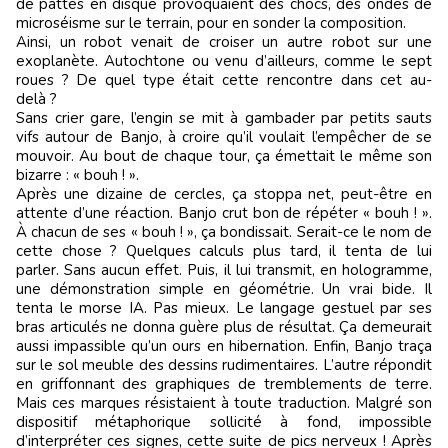
de pattes en disque provoquaient des chocs, des ondes de
microséisme sur le terrain, pour en sonder la composition.
Ainsi, un robot venait de croiser un autre robot sur une
exoplanète. Autochtone ou venu d’ailleurs, comme le sept
roues ? De quel type était cette rencontre dans cet au-
delà ?
Sans crier gare, l’engin se mit à gambader par petits sauts
vifs autour de Banjo, à croire qu’il voulait l’empêcher de se
mouvoir. Au bout de chaque tour, ça émettait le même son
bizarre : « bouh ! ».
Après une dizaine de cercles, ça stoppa net, peut-être en
attente d’une réaction. Banjo crut bon de répéter « bouh ! ».
À chacun de ses « bouh ! », ça bondissait. Serait-ce le nom de
cette chose ? Quelques calculs plus tard, il tenta de lui
parler. Sans aucun effet. Puis, il lui transmit, en hologramme,
une démonstration simple en géométrie. Un vrai bide. Il
tenta le morse IA. Pas mieux. Le langage gestuel par ses
bras articulés ne donna guère plus de résultat. Ça demeurait
aussi impassible qu’un ours en hibernation. Enfin, Banjo traça
sur le sol meuble des dessins rudimentaires. L’autre répondit
en griffonnant des graphiques de tremblements de terre.
Mais ces marques résistaient à toute traduction. Malgré son
dispositif métaphorique sollicité à fond, impossible
d’interpréter ces signes, cette suite de pics nerveux ! Après