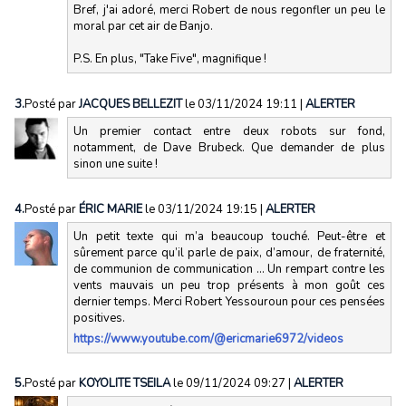
Bref, j'ai adoré, merci Robert de nous regonfler un peu le
moral par cet air de Banjo.
P.S. En plus, "Take Five", magnifique !
3.
Posté par
JACQUES BELLEZIT
le 03/11/2024 19:11
|
ALERTER
Un premier contact entre deux robots sur fond,
notamment, de Dave Brubeck. Que demander de plus
sinon une suite !
4.
Posté par
ÉRIC MARIE
le 03/11/2024 19:15
|
ALERTER
Un petit texte qui m’a beaucoup touché. Peut-être et
sûrement parce qu’il parle de paix, d’amour, de fraternité,
de communion de communication … Un rempart contre les
vents mauvais un peu trop présents à mon goût ces
dernier temps. Merci Robert Yessouroun pour ces pensées
positives.
https://www.youtube.com/@ericmarie6972/videos
5.
Posté par
KOYOLITE TSEILA
le 09/11/2024 09:27
|
ALERTER