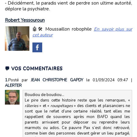
‑ Décidément, le paradis vient de perdre son ultime autorité,
déplore la psychiatre.
Robert Yessouroun
🤖🛠️ Moussaillon robophile
En savoir plus sur
cet auteur
💬 VOS COMMENTAIRES
1.
Posté par
JEAN CHRISTOPHE GAPDY
le 01/09/2024 09:47
|
ALERTER
Boudiou de boudiou…
Le pire dans cette histoire reste que les remarques, «
râleries
» et «
rouspétages
» des clients et plaisanciers ne
sont que le reflet d’une certaine réalité, tant elles me
rappellent de souvenirs après mon BAFD quand les
parents arrivaient pour déposer ou reprendre leurs
marmots ou ados. Ce pauvre Pax s’est donc retrouvé,
comme bien des personnes devant gérer un lieu partagé,