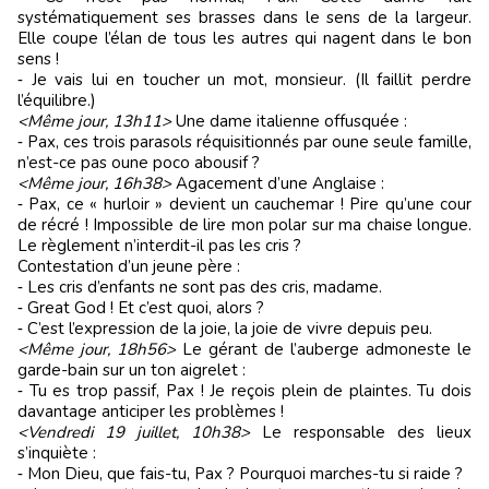
systématiquement ses brasses dans le sens de la largeur.
Elle coupe l’élan de tous les autres qui nagent dans le bon
sens !
‑ Je vais lui en toucher un mot, monsieur. (Il faillit perdre
l’équilibre.)
<Même jour, 13h11>
Une dame italienne offusquée :
‑ Pax, ces trois parasols réquisitionnés par oune seule famille,
n’est-ce pas oune poco abousif ?
<Même jour, 16h38>
Agacement d’une Anglaise :
‑ Pax, ce « hurloir » devient un cauchemar ! Pire qu’une cour
de récré ! Impossible de lire mon polar sur ma chaise longue.
Le règlement n’interdit-il pas les cris ?
Contestation d’un jeune père :
‑ Les cris d’enfants ne sont pas des cris, madame.
‑ Great God ! Et c’est quoi, alors ?
‑ C’est l’expression de la joie, la joie de vivre depuis peu.
<Même jour, 18h56>
Le gérant de l’auberge admoneste le
garde-bain sur un ton aigrelet :
‑ Tu es trop passif, Pax ! Je reçois plein de plaintes. Tu dois
davantage anticiper les problèmes !
<Vendredi 19 juillet, 10h38>
Le responsable des lieux
s’inquiète :
‑ Mon Dieu, que fais-tu, Pax ? Pourquoi marches-tu si raide ?