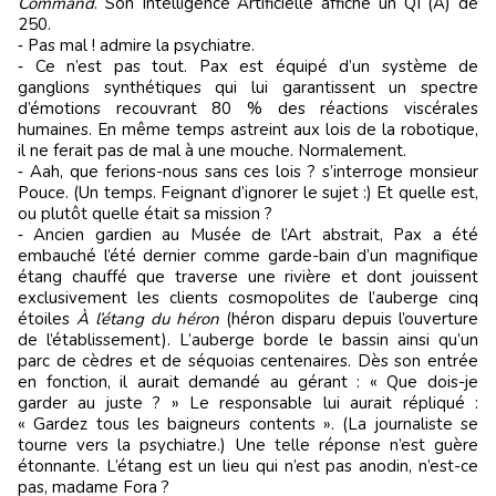
Command
. Son Intelligence Artificielle affiche un QI (A) de
250.
‑ Pas mal ! admire la psychiatre.
‑ Ce n’est pas tout. Pax est équipé d’un système de
ganglions synthétiques qui lui garantissent un spectre
d’émotions recouvrant 80 % des réactions viscérales
humaines. En même temps astreint aux lois de la robotique,
il ne ferait pas de mal à une mouche. Normalement.
‑ Aah, que ferions-nous sans ces lois ? s’interroge monsieur
Pouce. (Un temps. Feignant d’ignorer le sujet :) Et quelle est,
ou plutôt quelle était sa mission ?
‑ Ancien gardien au Musée de l’Art abstrait, Pax a été
embauché l’été dernier comme garde-bain d’un magnifique
étang chauffé que traverse une rivière et dont jouissent
exclusivement les clients cosmopolites de l’auberge cinq
étoiles
À l’étang du héron
(héron disparu depuis l’ouverture
de l’établissement). L’auberge borde le bassin ainsi qu’un
parc de cèdres et de séquoias centenaires. Dès son entrée
en fonction, il aurait demandé au gérant : « Que dois-je
garder au juste ? » Le responsable lui aurait répliqué :
« Gardez tous les baigneurs contents ». (La journaliste se
tourne vers la psychiatre.) Une telle réponse n’est guère
étonnante. L’étang est un lieu qui n’est pas anodin, n’est-ce
pas, madame Fora ?