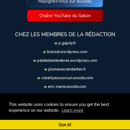
Rejoignez-nous sur Bluesky
Chaîne YouTube du Galion
CHEZ LES MEMBRES DE LA RÉDACTION
jc.gapdy.fr
blanzat.wordpress.com
patatedestenebres.wordpress.com
plumesascendantes.fr
robertyessouroun.wixsite.com
eric-marie.wixsite.com
lechiencritique.blogspot.com
soufflereve.blogspot.com
This website uses cookies to ensure you get the best
experience on our website.
Learn more
© 2009-2026 Le Galion des Etoiles. Tous droits réservés.
Ce site est réalisé et maintenu avec coeur et passion.
Got it!