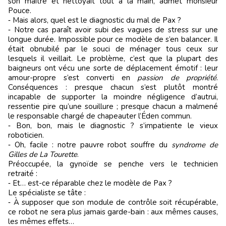
son maître et nettoyait tout à la main, admet monsieur
Pouce.
‑ Mais alors, quel est le diagnostic du mal de Pax ?
‑ Notre cas paraît avoir subi des vagues de stress sur une
longue durée. Impossible pour ce modèle de s’en balancer. Il
était obnubilé par le souci de ménager tous ceux sur
lesquels il veillait. Le problème, c’est que la plupart des
baigneurs ont vécu une sorte de déplacement émotif : leur
amour-propre s’est converti en
passion de propriété
.
Conséquences : presque chacun s’est plutôt montré
incapable de supporter la moindre négligence d’autrui,
ressentie pire qu’une souillure ; presque chacun a malmené
le responsable chargé de chapeauter l’Éden commun.
‑ Bon, bon, mais le diagnostic ? s’impatiente le vieux
roboticien.
‑ Oh, facile : notre pauvre robot souffre du
syndrome de
Gilles de La Tourette
.
Préoccupée, la gynoïde se penche vers le technicien
retraité :
‑ Et… est-ce réparable chez le modèle de Pax ?
Le spécialiste se tâte :
‑ À supposer que son module de contrôle soit récupérable,
ce robot ne sera plus jamais garde-bain : aux mêmes causes,
les mêmes effets…