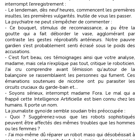
interrompt l’enregistrement :
‑ Le lendemain, dès neuf heures, commencent les premières
insultes, les premières vulgarités. Inutile de vous les passer.
La psychiatre ne peut s’empêcher de commenter :
‑ Ce bouquet, stimulus de reconnaissance, a pu être la
goutte qui a fait déborder le vase, agglomérant par
contraste les gestes réprobatifs antérieurs. Notre pauvre
gardien s’est probablement senti écrasé sous le poids des
accusations.
‑ C’est fort beau, ces témoignages ainsi que votre analyse,
madame, mais cela n’explique pas tout, critique le roboticien.
J’ai cru comprendre avant l’émission qu’autour de la
balançoire se rassemblaient les personnes qui fument. Ces
émanations soutenues de nicotine ont pu parasiter les
circuits cruciaux du garde-bain et…
‑ Soyons sérieux, interrompt madame Fora. Le mal qui a
frappé cette Intelligence Artificielle est bien connu chez les
humains. Il porte un nom.
La journaliste gynoïde semble soudain très préoccupée :
‑ Quoi ? Suggéreriez-vous que les robots sophistiqués
peuvent être affectés des mêmes troubles que les hommes
ou les femmes ?
‑ J’ai moi-même dû réparer un robot maso qui désobéissait à