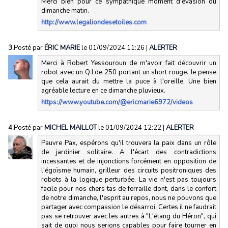
Merci bien pour ce sympathique moment d'évasion du
dimanche matin.
http://www.legaliondesetoiles.com
3.
Posté par
ÉRIC MARIE
le 01/09/2024 11:26
|
ALERTER
Merci à Robert Yessouroun de m'avoir fait découvrir un
robot avec un Q.I de 250 portant un short rouge. Je pense
que cela aurait du mettre la puce à l'oreille. Une bien
agréable lecture en ce dimanche pluvieux.
https://www.youtube.com/@ericmarie6972/videos
4.
Posté par
MICHEL MAILLOT
le 01/09/2024 12:22
|
ALERTER
Pauvre Pax, espérons qu'il trouvera la paix dans un rôle
de jardinier solitaire. A l'écart des contradictions
incessantes et de injonctions forcément en opposition de
l'égoïsme humain, grilleur des circuits positroniques des
robots à la logique perturbée. La vie n'est pas toujours
facile pour nos chers tas de ferraille dont, dans le confort
de notre dimanche, l'esprit au repos, nous ne pouvons que
partager avec compassion le désarroi. Certes il ne faudrait
pas se retrouver avec les autres à "L'étang du Héron", qui
sait de quoi nous serions capables pour faire tourner en