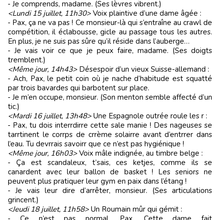
‑ Je comprends, madame. (Ses lèvres vibrent.)
<Lundi 15 juillet, 11h30>
Voix plaintive d’une dame âgée :
‑ Pax, ça ne va pas ! Ce monsieur-là qui s’entraîne au crawl de
compétition, il éclabousse, gicle au passage tous les autres.
En plus, je ne suis pas sûre qu’il réside dans l’auberge…
‑ Je vais voir ce que je peux faire, madame. (Ses doigts
tremblent.)
<Même jour, 14h43>
Désespoir d’un vieux Suisse-allemand :
‑ Ach, Pax, le petit coin où je nache d’habitude est squatté
par trois bavardes qui barbotent sur place.
‑ Je m’en occupe, monsieur. (Son menton semble affecté d’un
tic.)
<Mardi 16 juillet, 13h48>
Une Espagnole outrée roule les r :
‑ Pax, tu dois interrdirre cette sale manie ! Des nageuses se
tarrtinent le corrps de crrème solairre avant d’entrrer dans
l’eau. Tu devrrais savoirr que ce n’est pas hygiénique !
<Même jour, 16h03>
Voix mâle indignée, au timbre belge :
‑ Ça est scandaleux, t’sais, ces ketjes, comme ils se
canardent avec leur ballon de basket ! Les seniors ne
peuvent plus pratiquer leur gym en paix dans l’étang !
‑ Je vais leur dire d’arrêter, monsieur. (Ses articulations
grincent.)
<Jeudi 18 juillet, 11h58>
Un Roumain mûr qui gémit :
‑ Ce n’est pas normal, Pax. Cette dame fait