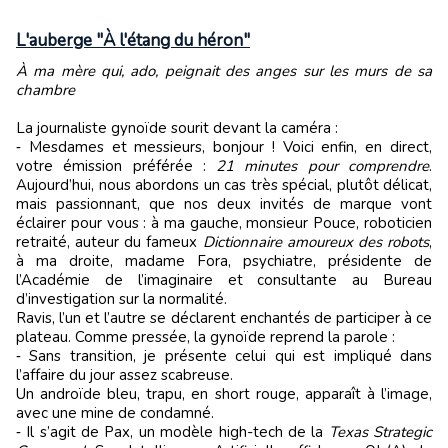
L'auberge "À l'étang du héron"
À ma mère qui, ado, peignait des anges sur les murs de sa
chambre
La journaliste gynoïde sourit devant la caméra :
‑ Mesdames et messieurs, bonjour ! Voici enfin, en direct,
votre émission préférée :
21 minutes pour comprendre
.
Aujourd’hui, nous abordons un cas très spécial, plutôt délicat,
mais passionnant, que nos deux invités de marque vont
éclairer pour vous : à ma gauche, monsieur Pouce, roboticien
retraité, auteur du fameux
Dictionnaire amoureux des robots
,
à ma droite, madame Fora, psychiatre, présidente de
l’Académie de l’imaginaire et consultante au Bureau
d’investigation sur la normalité.
Ravis, l’un et l’autre se déclarent enchantés de participer à ce
plateau. Comme pressée, la gynoïde reprend la parole :
‑ Sans transition, je présente celui qui est impliqué dans
l’affaire du jour assez scabreuse.
Un androïde bleu, trapu, en short rouge, apparaît à l’image,
avec une mine de condamné.
‑ Il s’agit de Pax, un modèle high-tech de la
Texas Strategic