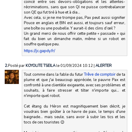
coincé entre ses devoirs-obligations et les attentes-
récriminations, sans que son QI ne puisse contrebalancer
son QE qui fut tiré à hue et à dia…
Avec cela, si je ne me trompe pas, Pax peut aussi signifier
Pouce en anglais et BIN est aussi, et toujours sauf erreur,
une boîte ou une poubelle. Y aurait-il des clins d’œil ?
Un grand merci de nous offrir cette petite « passade » qui
fait du bien un dimanche matin, même si un robot en
souffre quelque peu.
https://jc.gapdy.fr/
2.
Posté par
KOYOLITE TSEILA
le 01/09/2024 10:12
|
ALERTER
Tout comme dans la fable du futur
Trêve de comptoir
de ta
plume et que j'ai beaucoup appréciée, le pauvre Pax est
confronté à une clientèle exigeante, avec ses problèmes et
souhaits, à faire stresser et tilter n'importe qui... et
n'importe quel robot.
Cet étang du Héron est magnifiquement bien décrit, je
voudrais bien goûter à ce havre de paix, le temps d'une
baignade... mais seule, sans avoir à subir les tics et les
tocs de ces touristes 😉