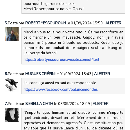
bourrique le gardien des lieux.
Merci Robert pour ce nouvel Opus !
5.
Posté par
ROBERT YESSOUROUN
le 01/09/2024 15:50
|
ALERTER
Merci à vous tous pour votre retour. Ça me réconforte en
ce dimanche un peu maussade. Gapdy, non, je n'avais
pensé mi à pouce, ni à boîte ou poubelle. Koyo, que je
comprends ton souhait de te baigner seule à l'étang de
l'auberge du héron!
https://robertyessouroun.wixsite.com/officiel
6.
Posté par
HUGUES CRÉPIN
le 01/09/2024 18:43
|
ALERTER
J'ai connu ça aussi en tant que responsable
https://www.facebook.com/balancemondes
7.
Posté par
SIEBELLA CHTH
le 08/09/2024 18:09
|
ALERTER
N'importe quel humain aurait craqué, comme n'importe
quel androïde, devant un tel déferlement de remarques,
reproches et demandes agressifs. C'est une situation peu
enviable que la surveillance d'un lieu de détente où se