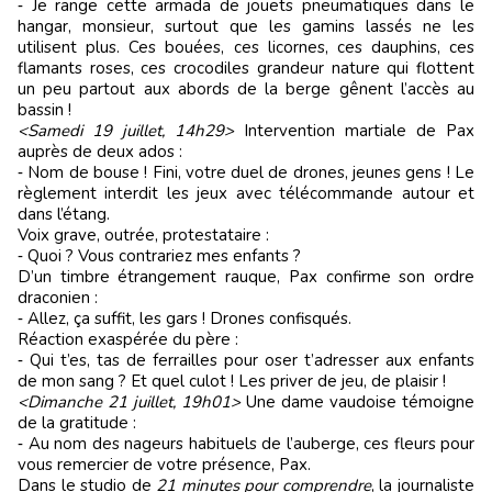
‑ Je range cette armada de jouets pneumatiques dans le
hangar, monsieur, surtout que les gamins lassés ne les
utilisent plus. Ces bouées, ces licornes, ces dauphins, ces
flamants roses, ces crocodiles grandeur nature qui flottent
un peu partout aux abords de la berge gênent l’accès au
bassin !
<Samedi 19 juillet, 14h29>
Intervention martiale de Pax
auprès de deux ados :
‑ Nom de bouse ! Fini, votre duel de drones, jeunes gens ! Le
règlement interdit les jeux avec télécommande autour et
dans l’étang.
Voix grave, outrée, protestataire :
‑ Quoi ? Vous contrariez mes enfants ?
D’un timbre étrangement rauque, Pax confirme son ordre
draconien :
‑ Allez, ça suffit, les gars ! Drones confisqués.
Réaction exaspérée du père :
‑ Qui t’es, tas de ferrailles pour oser t’adresser aux enfants
de mon sang ? Et quel culot ! Les priver de jeu, de plaisir !
<Dimanche 21 juillet, 19h01>
Une dame vaudoise témoigne
de la gratitude :
‑ Au nom des nageurs habituels de l’auberge, ces fleurs pour
vous remercier de votre présence, Pax.
Dans le studio de
21 minutes pour comprendre
, la journaliste