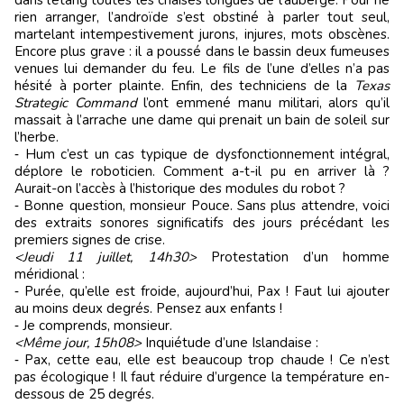
dans l’étang toutes les chaises longues de l’auberge. Pour ne
rien arranger, l’androïde s’est obstiné à parler tout seul,
martelant intempestivement jurons, injures, mots obscènes.
Encore plus grave : il a poussé dans le bassin deux fumeuses
venues lui demander du feu. Le fils de l’une d’elles n’a pas
hésité à porter plainte. Enfin, des techniciens de la
Texas
Strategic Command
l’ont emmené manu militari, alors qu’il
massait à l’arrache une dame qui prenait un bain de soleil sur
l’herbe.
‑ Hum c’est un cas typique de dysfonctionnement intégral,
déplore le roboticien. Comment a-t-il pu en arriver là ?
Aurait-on l’accès à l’historique des modules du robot ?
‑ Bonne question, monsieur Pouce. Sans plus attendre, voici
des extraits sonores significatifs des jours précédant les
premiers signes de crise.
<Jeudi 11 juillet, 14h30>
Protestation d’un homme
méridional :
‑ Purée, qu’elle est froide, aujourd’hui, Pax ! Faut lui ajouter
au moins deux degrés. Pensez aux enfants !
‑ Je comprends, monsieur.
<Même jour, 15h08>
Inquiétude d’une Islandaise :
‑ Pax, cette eau, elle est beaucoup trop chaude ! Ce n’est
pas écologique ! Il faut réduire d’urgence la température en-
dessous de 25 degrés.