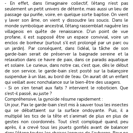
‑ En effet, dans l’imaginaire collectif, l’étang n’est pas
seulement un petit univers de détente, mais aussi un lieu de
passage qui purifie, voire, en quelque sorte baptise. On vient
y laver son âme, on vient y dissoudre les soucis. Dans le
monde symbolique ancestral, l’étang rassemblait naguère les
villageois en quête de renaissance. D’un point de vue
profane, il est supposé être un espace convivial, voire un
enclos de bonheur (surtout s’il est prolongé par un parc ou
un jardin). Par conséquent, dans l’idéal, la tâche de son
garde-bain serait de préserver la baignade sereine et la
relaxation dans ce havre de paix, dans ce paradis aquatique
et solaire. Le curieux, dans notre cas, c’est que, dès le début
de son service, le garde-bain s’est posté sur la balançoire
suspendue à un lilas, au bord de l’eau. On aurait dit un enfant
qui veillait avec nonchalance sur le bien-être des usagers.
‑ Si on s’en tenait aux faits ? intervient le roboticien. Que
s’est-il passé, au juste ?
Compréhensive, la gynoïde résume rapidement :
Un jour, Pax le garde-bain s’est mis à sauver tous les insectes
qui se débattaient sur la surface ondoyante. Puis, il a
multiplié les tics de la tête et s’animait de plus en plus de
gestes non coordonnés. Tout s’est compliqué quand, peu
après, il a crevé tous les jouets gonflés avant de balancer