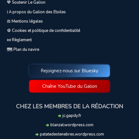
💛 Soutenir Le Galion
ℹ️ A propos du Galion des Etoiles
⚖️ Mentions légales
🍪 Cookies et politique de confidentialité
📜 Règlement
🗺️ Plan du navire
Rejoignez-nous sur Bluesky
Chaîne YouTube du Galion
CHEZ LES MEMBRES DE LA RÉDACTION
jc.gapdy.fr
blanzat.wordpress.com
patatedestenebres.wordpress.com