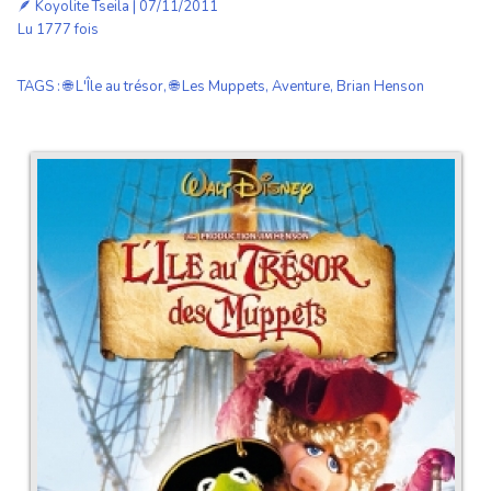
🪶
Koyolite Tseila
| 07/11/2011
Lu 1777 fois
TAGS
:
🌐 L'Île au trésor
,
🌐 Les Muppets
,
Aventure
,
Brian Henson