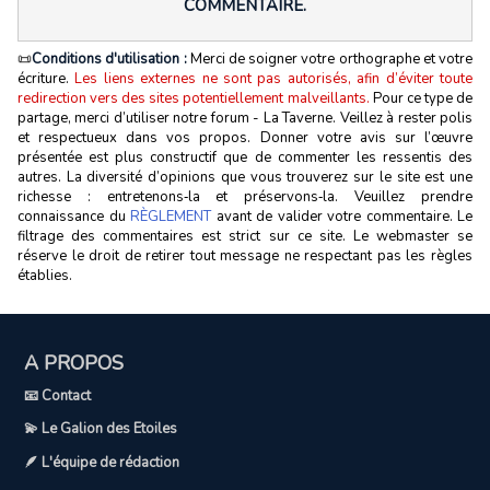
COMMENTAIRE.
📜
Conditions d'utilisation :
Merci de soigner votre orthographe et votre
écriture.
Les liens externes ne sont pas autorisés, afin d’éviter toute
redirection vers des sites potentiellement malveillants.
Pour ce type de
partage, merci d’utiliser notre forum - La Taverne. Veillez à rester polis
et respectueux dans vos propos. Donner votre avis sur l’œuvre
présentée est plus constructif que de commenter les ressentis des
autres. La diversité d’opinions que vous trouverez sur le site est une
richesse : entretenons‑la et préservons‑la. Veuillez prendre
connaissance du
RÈGLEMENT
avant de valider votre commentaire. Le
filtrage des commentaires est strict sur ce site. Le webmaster se
réserve le droit de retirer tout message ne respectant pas les règles
établies.
A PROPOS
📧 Contact
💫 Le Galion des Etoiles
🪶 L'équipe de rédaction