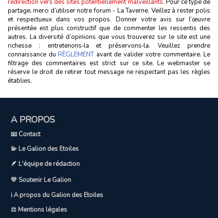
redirection vers des sites potentiellement malveillants.
Pour ce type de
partage, merci d’utiliser notre forum - La Taverne. Veillez à rester polis
et respectueux dans vos propos. Donner votre avis sur l’œuvre
présentée est plus constructif que de commenter les ressentis des
autres. La diversité d’opinions que vous trouverez sur le site est une
richesse : entretenons‑la et préservons‑la. Veuillez prendre
connaissance du
RÈGLEMENT
avant de valider votre commentaire. Le
filtrage des commentaires est strict sur ce site. Le webmaster se
réserve le droit de retirer tout message ne respectant pas les règles
établies.
A PROPOS
📧 Contact
💫 Le Galion des Etoiles
🪶 L'équipe de rédaction
💛 Soutenir Le Galion
ℹ️ A propos du Galion des Etoiles
⚖️ Mentions légales