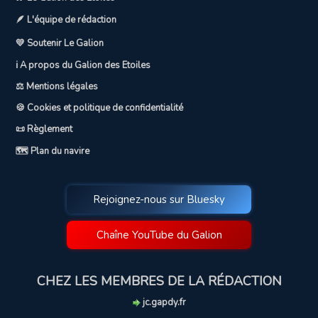
🪶 L'équipe de rédaction
💛 Soutenir Le Galion
ℹ️ A propos du Galion des Etoiles
⚖️ Mentions légales
🍪 Cookies et politique de confidentialité
📜 Règlement
🗺️ Plan du navire
Rejoignez-nous sur Bluesky
Chaîne YouTube du Galion
CHEZ LES MEMBRES DE LA RÉDACTION
jc.gapdy.fr