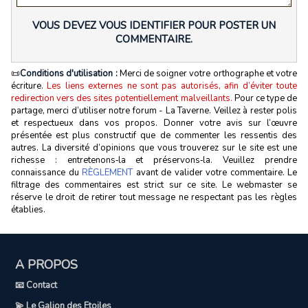
VOUS DEVEZ VOUS IDENTIFIER POUR POSTER UN
COMMENTAIRE.
📜
Conditions d'utilisation :
Merci de soigner votre orthographe et votre
écriture.
Les liens externes ne sont pas autorisés, afin d’éviter toute
redirection vers des sites potentiellement malveillants.
Pour ce type de
partage, merci d’utiliser notre forum - La Taverne. Veillez à rester polis
et respectueux dans vos propos. Donner votre avis sur l’œuvre
présentée est plus constructif que de commenter les ressentis des
autres. La diversité d’opinions que vous trouverez sur le site est une
richesse : entretenons‑la et préservons‑la. Veuillez prendre
connaissance du
RÈGLEMENT
avant de valider votre commentaire. Le
filtrage des commentaires est strict sur ce site. Le webmaster se
réserve le droit de retirer tout message ne respectant pas les règles
établies.
A PROPOS
📧 Contact
💫 Le Galion des Etoiles