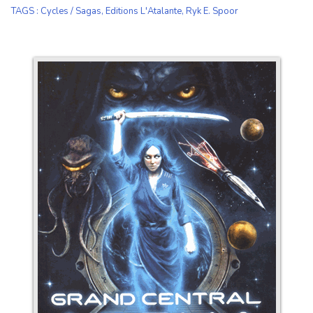
TAGS
:
Cycles / Sagas
,
Editions L'Atalante
,
Ryk E. Spoor