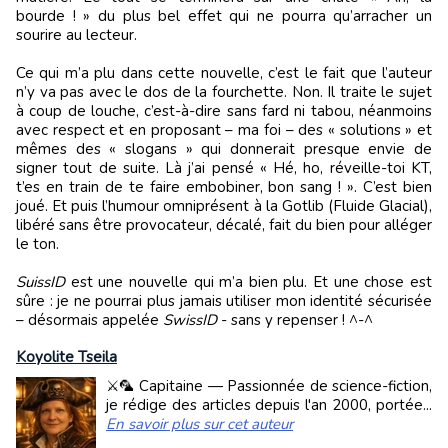
bourde ! » du plus bel effet qui ne pourra qu’arracher un
sourire au lecteur.
Ce qui m’a plu dans cette nouvelle, c’est le fait que l’auteur
n’y va pas avec le dos de la fourchette. Non. Il traite le sujet
à coup de louche, c’est-à-dire sans fard ni tabou, néanmoins
avec respect et en proposant – ma foi – des « solutions » et
mêmes des « slogans » qui donnerait presque envie de
signer tout de suite. Là j’ai pensé « Hé, ho, réveille-toi KT,
t’es en train de te faire embobiner, bon sang ! ». C’est bien
joué. Et puis l’humour omniprésent à la Gotlib (Fluide Glacial),
libéré sans être provocateur, décalé, fait du bien pour alléger
le ton.
SuissID
est une nouvelle qui m’a bien plu. Et une chose est
sûre : je ne pourrai plus jamais utiliser mon identité sécurisée
– désormais appelée
SwissID
- sans y repenser ! ^-^
Koyolite Tseila
⚔️🦜 Capitaine — Passionnée de science-fiction,
je rédige des articles depuis l'an 2000, portée...
En savoir plus sur cet auteur