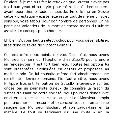
Et alors là je me suis fait la réflexion que l’auteur n’avait pas
froid aux yeux ni au stylo pour s’être lancé dans un récit
ayant pour thème l’aide au suicide. En effet, si en Suisse
cette « prestation » existe, elle reste tout de même un sujet
sensible, voire tabou, pour bon nombre de personnes. On ne
parle pas volontiers de la mort et encore moins du suicide
assisté. Le concept peut choquer.
Eh bien, s’il vous faut un électrochoc pour vous désensibiliser,
lisez donc ce texte de Vincent Gerber !
Ce récit offre deux points de vue. D’un côté, nous avons
Monsieur Lampin, qui téléphone chez
SuissID
pour prendre
un rendez-vous. Il est fort bien reçu. Toutes les options lui
sont présentées, expliquées en détails et proposées au
meilleur prix. On lui souhaite même fort aimablement une
excellente dernière semaine. De l’autre côté, nous avons
Philippe Bochart, le patron de SuissID, interviewé sur les
ondes par un journaliste curieux de connaître la raison du
succès croissant de cette société. Nous pourrons donc suivre
en alternance les souhaits jusqu’au jour J de Monsieur Lampin
pour une mort sur mesure, et le concept tout en romantisme
imaginé par Monsieur Bochart et son savoir-faire en la
matière. Le tout se terminera sur une chute « Ah, la