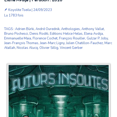
🪶
Koyolite Tseila
| 24/09/2023
Lu 1783 fois
TAGS
:
Adrien Bürki
,
André Ourednik
,
Anthologies
,
Anthony Vallat
,
Bruno Pochesci
,
Denis Roditi
,
Editions Helice Helas
,
Elena Avdija
,
Emmanuelle Maia
,
Florence Cochet
,
François Rouiller
,
Gulzar P. Joby
,
Jean-François Thomas
,
Jean-Marc Ligny
,
Julien Chatillon-Fauchez
,
Marc
Atallah
,
Nicolas Alucq
,
Olivier Sillig
,
Vincent Gerber