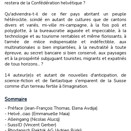
restera de la Confédération helvétique ?
Qu'adviendra-t-il de ce fier pays abritant un peuple
hétéroclite, scindé en autant de cultures que de cantons
divers et variés, mi-ville mi-campagne, à la fois poli et
polyglotte, à la bureaucratie aiguisée et impeccable, à la
technologie et au tourisme rentables et même florissants, à
l'armée de milice indispensable et indéfectible, aux
multinationales si bien implantées, à la neutralité à toute
épreuve, au secret bancaire si bien conservé, aux paysages
et à la prospérité subjuguant touristes, migrants et expatriés
de tous horizons... ?
14 auteur(e)s et autant de nouvelles d'anticipation, de
science-fiction et de fantastique s'emparent de la Suisse
comme d'un terreau fertile à l'imagination.
Sommaire
- Préface (Jean-François Thomas, Elena Avdija)
- Helvé...ciao (Emmanuelle Maia)
- Alleingang (Nicolas Alucq)
- SuissID (Vincent Gerber)
- Rhodanisch Elektrik AG (Adrien Bürki)