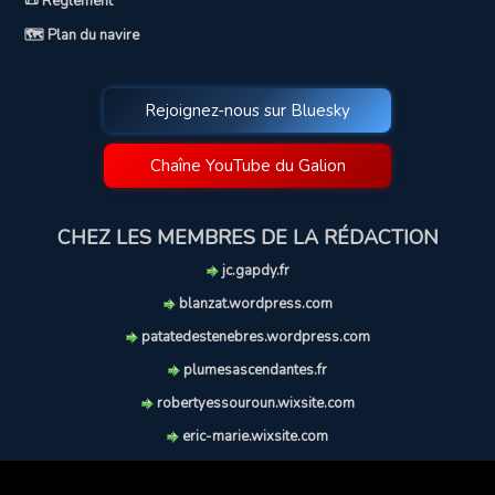
📜 Règlement
🗺️ Plan du navire
Rejoignez-nous sur Bluesky
Chaîne YouTube du Galion
CHEZ LES MEMBRES DE LA RÉDACTION
jc.gapdy.fr
blanzat.wordpress.com
patatedestenebres.wordpress.com
plumesascendantes.fr
robertyessouroun.wixsite.com
eric-marie.wixsite.com
lechiencritique.blogspot.com