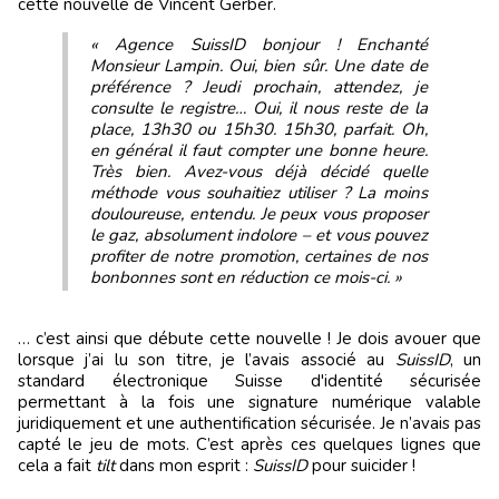
cette nouvelle de Vincent Gerber.
« Agence SuissID bonjour ! Enchanté
Monsieur Lampin. Oui, bien sûr. Une date de
préférence ? Jeudi prochain, attendez, je
consulte le registre… Oui, il nous reste de la
place, 13h30 ou 15h30. 15h30, parfait. Oh,
en général il faut compter une bonne heure.
Très bien. Avez-vous déjà décidé quelle
méthode vous souhaitiez utiliser ? La moins
douloureuse, entendu. Je peux vous proposer
le gaz, absolument indolore – et vous pouvez
profiter de notre promotion, certaines de nos
bonbonnes sont en réduction ce mois-ci. »
… c’est ainsi que débute cette nouvelle ! Je dois avouer que
lorsque j’ai lu son titre, je l’avais associé au
SuissID
, un
standard électronique Suisse d'identité sécurisée
permettant à la fois une signature numérique valable
juridiquement et une authentification sécurisée. Je n’avais pas
capté le jeu de mots. C’est après ces quelques lignes que
cela a fait
tilt
dans mon esprit :
SuissID
pour suicider !