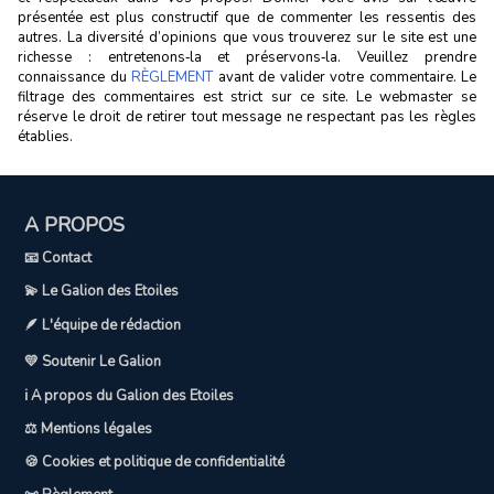
présentée est plus constructif que de commenter les ressentis des
autres. La diversité d’opinions que vous trouverez sur le site est une
richesse : entretenons‑la et préservons‑la. Veuillez prendre
connaissance du
RÈGLEMENT
avant de valider votre commentaire. Le
filtrage des commentaires est strict sur ce site. Le webmaster se
réserve le droit de retirer tout message ne respectant pas les règles
établies.
A PROPOS
📧 Contact
💫 Le Galion des Etoiles
🪶 L'équipe de rédaction
💛 Soutenir Le Galion
ℹ️ A propos du Galion des Etoiles
⚖️ Mentions légales
🍪 Cookies et politique de confidentialité