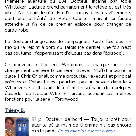
Première aventure du 13e Docteur, incarné par Jodie
Whittaker. L’actrice prend parfaitement la relève et est très
vite à l’aise dans le rôle. Elle l’est moins dans les vêtements
dont elle a hérité de Peter Capaldi, mais il lui faudra
attendre la fin de ce premier épisode pour changer de
garde-robe !
Le Docteur change aussi de compagnons. Cette fois, c’est un
trio qui la rejoint à bord du Tardis (ce dernier, une fois n’est
pas coutume, n’apparaissant d’ailleurs pas dans l’épisode).
Ce nouveau « Docteur Who(man) » marque aussi un
changement derrière la caméra : Steven Moffat a laissé la
place à Chris Chibnall comme producteur exécutif et principal
scénariste. Chibnall n’est pourtant pas un novice dans le «
Whoniverse ». Il avait déjà écrit le scénario de quelques
épisodes de Doctor Who et, surtout, occupait ces mêmes
fonctions pour la série « Torchwood ».
Thierry B.
🧥🩺 Docteur de bord — Toujours prêt pour
aller là où la main de l'homme n'a pas encore
mis le pied !
En savoir plus sur cet auteur