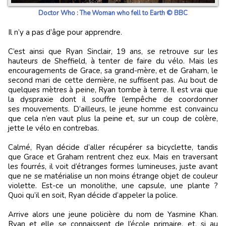
Doctor Who : The Woman who fell to Earth © BBC
Il n’y a pas d’âge pour apprendre.
C’est ainsi que Ryan Sinclair, 19 ans, se retrouve sur les
hauteurs de Sheffield, à tenter de faire du vélo. Mais les
encouragements de Grace, sa grand-mère, et de Graham, le
second mari de cette dernière, ne suffisent pas. Au bout de
quelques mètres à peine, Ryan tombe à terre. Il est vrai que
la dyspraxie dont il souffre l’empêche de coordonner
ses mouvements. D’ailleurs, le jeune homme est convaincu
que cela n’en vaut plus la peine et, sur un coup de colère,
jette le vélo en contrebas.
Calmé, Ryan décide d’aller récupérer sa bicyclette, tandis
que Grace et Graham rentrent chez eux. Mais en traversant
les fourrés, il voit d’étranges formes lumineuses, juste avant
que ne se matérialise un non moins étrange objet de couleur
violette. Est-ce un monolithe, une capsule, une plante ?
Quoi qu’il en soit, Ryan décide d’appeler la police.
Arrive alors une jeune policière du nom de Yasmine Khan.
Ryan et elle se connaissent de l’école primaire, et, si au