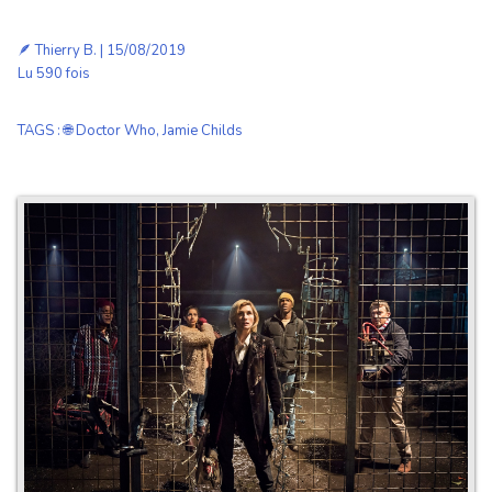
🪶
Thierry B.
| 15/08/2019
Lu 590 fois
TAGS
:
🌐 Doctor Who
,
Jamie Childs