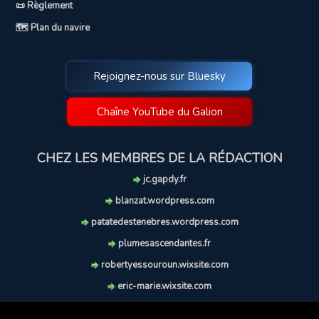
📜 Règlement
🗺️ Plan du navire
Rejoignez-nous sur Bluesky
Chaîne YouTube du Galion
CHEZ LES MEMBRES DE LA RÉDACTION
jc.gapdy.fr
blanzat.wordpress.com
patatedestenebres.wordpress.com
plumesascendantes.fr
robertyessouroun.wixsite.com
eric-marie.wixsite.com
lechiencritique.blogspot.com