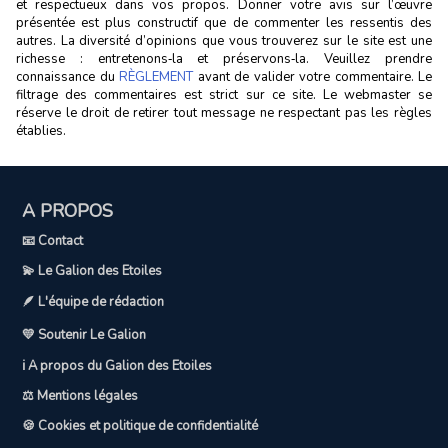
et respectueux dans vos propos. Donner votre avis sur l’œuvre
présentée est plus constructif que de commenter les ressentis des
autres. La diversité d’opinions que vous trouverez sur le site est une
richesse : entretenons‑la et préservons‑la. Veuillez prendre
connaissance du
RÈGLEMENT
avant de valider votre commentaire. Le
filtrage des commentaires est strict sur ce site. Le webmaster se
réserve le droit de retirer tout message ne respectant pas les règles
établies.
A PROPOS
📧 Contact
💫 Le Galion des Etoiles
🪶 L'équipe de rédaction
💛 Soutenir Le Galion
ℹ️ A propos du Galion des Etoiles
⚖️ Mentions légales
🍪 Cookies et politique de confidentialité