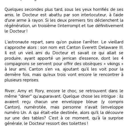
Quelques secondes plus tard, sous les yeux horrifiés de ses
amis, le Docteur est abattu par son interlocuteur, à l'aide
d'une arme à rayon. Si les deux premiers tirs déclenchent la
régénération, un troisième l’interrompt et tue définitivement
le Docteur !
L’astronaute repart, sans qu’on puisse l’arrêter. Le vieillard
s’approche alors : son nom est Canton Everett Delaware III.
Il est un vieil ami du Docteur et savait ce qui allait se
produire, ayant apporté un jerrican d’essence, dont les 4
compagnons se servent pour offrir des obsèques « vikings »
à leur ami. Canton s’en va, ajoutant qu’il les voit pour la
dernière fois, mais qu’eux trois vont encore le rencontrer à
plusieurs reprises.
River, Amy et Rory, encore le choc, se retrouvent dans le
même "diner" qu’auparavant. Quelque chose les intrigue : ils
avaient reçu chacun une enveloppe bleue (y compris
Canton), numérotée, mais personne n’avait l’enveloppe
numéro Un. A qui était-elle destinée, alors qu'il la découvre
sur une des tables? C’est à ce moment, qu’à la surprise
générale, le Docteur ressort des toilettes !