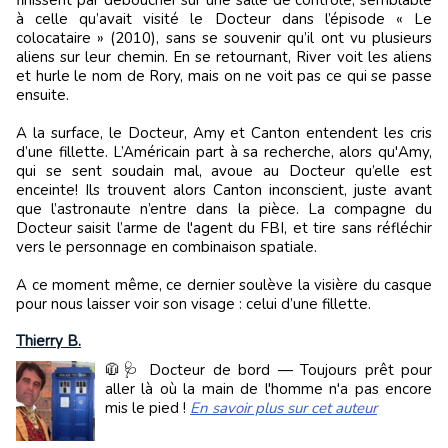
finissent par déboucher sur une salle de contrôle, semblable
à celle qu’avait visité le Docteur dans l’épisode « Le
colocataire » (2010), sans se souvenir qu’il ont vu plusieurs
aliens sur leur chemin. En se retournant, River voit les aliens
et hurle le nom de Rory, mais on ne voit pas ce qui se passe
ensuite.
A la surface, le Docteur, Amy et Canton entendent les cris
d’une fillette. L’Américain part à sa recherche, alors qu'Amy,
qui se sent soudain mal, avoue au Docteur qu’elle est
enceinte! Ils trouvent alors Canton inconscient, juste avant
que l’astronaute n’entre dans la pièce. La compagne du
Docteur saisit l’arme de l'agent du FBI, et tire sans réfléchir
vers le personnage en combinaison spatiale.
A ce moment même, ce dernier soulève la visière du casque
pour nous laisser voir son visage : celui d’une fillette.
Thierry B.
🧥🩺 Docteur de bord — Toujours prêt pour
aller là où la main de l'homme n'a pas encore
mis le pied !
En savoir plus sur cet auteur