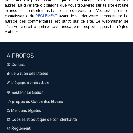
autres. La diversité d’opinions que vous trouverez sur le site est une
richesse : entretenons‑la et préservons‑la. Veuillez prendre
connaissance du
RÈGLEMENT
avant de valider votre commentaire. Le
filtrage des commentaires est strict sur ce site. Le webmaster se
réserve le droit de retirer tout message ne respectant pas les règles
établies.
A PROPOS
📧 Contact
💫 Le Galion des Etoiles
🪶 L'équipe de rédaction
💛 Soutenir Le Galion
ℹ️ A propos du Galion des Etoiles
⚖️ Mentions légales
🍪 Cookies et politique de confidentialité
📜 Règlement