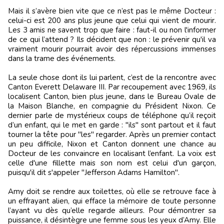
Mais il s’avère bien vite que ce n’est pas le même Docteur :
celui-ci est 200 ans plus jeune que celui qui vient de mourir.
Les 3 amis ne savent trop que faire : faut-il ou non l'informer
de ce qui l’attend ? Ils décident que non : le prévenir qu'il va
vraiment mourir pourrait avoir des répercussions immenses
dans la trame des événements.
La seule chose dont ils lui parlent, c’est de la rencontre avec
Canton Everett Delaware III. Par recoupement avec 1969, ils
localisent Canton, bien plus jeune, dans le Bureau Ovale de
la Maison Blanche, en compagnie du Président Nixon. Ce
dernier parle de mystérieux coups de téléphone qu’il reçoit
d’un enfant, qui le met en garde : "ils" sont partout et il faut
tourner la tête pour "les" regarder. Après un premier contact
un peu difficile, Nixon et Canton donnent une chance au
Docteur de les convaincre en localisant l’enfant. La voix est
celle d'une fillette mais son nom est celui d'un garçon,
puisqu'il dit s'appeler "Jefferson Adams Hamilton".
Amy doit se rendre aux toilettes, où elle se retrouve face à
un effrayant alien, qui efface la mémoire de toute personne
l’ayant vu dès qu’elle regarde ailleurs. Pour démontrer sa
puissance, il désintègre une femme sous les yeux d’Amy. Elle