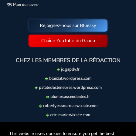
🗺️ Plan du navire
Rejoignez-nous sur Bluesky
Chaîne YouTube du Galion
CHEZ LES MEMBRES DE LA RÉDACTION
jc.gapdy.fr
blanzat.wordpress.com
patatedestenebres.wordpress.com
plumesascendantes.fr
robertyessouroun.wixsite.com
eric-marie.wixsite.com
lechiencritique.blogspot.com
soufflereve.blogspot.com
This website uses cookies to ensure you get the best