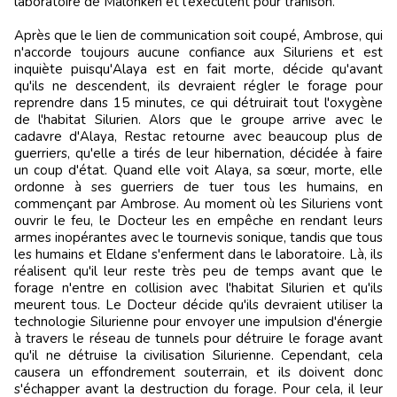
laboratoire de Malohkeh et l'exécutent pour trahison.
Après que le lien de communication soit coupé, Ambrose, qui
n'accorde toujours aucune confiance aux Siluriens et est
inquiète puisqu'Alaya est en fait morte, décide qu'avant
qu'ils ne descendent, ils devraient régler le forage pour
reprendre dans 15 minutes, ce qui détruirait tout l'oxygène
de l'habitat Silurien. Alors que le groupe arrive avec le
cadavre d'Alaya, Restac retourne avec beaucoup plus de
guerriers, qu'elle a tirés de leur hibernation, décidée à faire
un coup d'état. Quand elle voit Alaya, sa sœur, morte, elle
ordonne à ses guerriers de tuer tous les humains, en
commençant par Ambrose. Au moment où les Siluriens vont
ouvrir le feu, le Docteur les en empêche en rendant leurs
armes inopérantes avec le tournevis sonique, tandis que tous
les humains et Eldane s'enferment dans le laboratoire. Là, ils
réalisent qu'il leur reste très peu de temps avant que le
forage n'entre en collision avec l'habitat Silurien et qu'ils
meurent tous. Le Docteur décide qu'ils devraient utiliser la
technologie Silurienne pour envoyer une impulsion d'énergie
à travers le réseau de tunnels pour détruire le forage avant
qu'il ne détruise la civilisation Silurienne. Cependant, cela
causera un effondrement souterrain, et ils doivent donc
s'échapper avant la destruction du forage. Pour cela, il leur