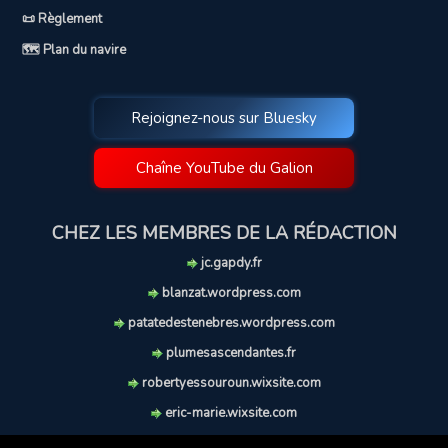
📜 Règlement
🗺️ Plan du navire
Rejoignez-nous sur Bluesky
Chaîne YouTube du Galion
CHEZ LES MEMBRES DE LA RÉDACTION
jc.gapdy.fr
blanzat.wordpress.com
patatedestenebres.wordpress.com
plumesascendantes.fr
robertyessouroun.wixsite.com
eric-marie.wixsite.com
lechiencritique.blogspot.com