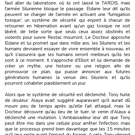
faut aller du laboratoire, où ils ont laissé le TARDIS, mais
l'armée Silurienne bloque le passage. Eldane leur dit qu'ils
peuvent se charger de l'armée en activant une 'fumigation
toxique'; un système de sécurité qui enjoint à chacun de
retourner en hibernation avant qu'un gaz toxique ne soit
libéré, de telle sorte que seuls ceux assez obstinés et
violents pour suivre Restac mourront. Le Docteur approche
Eldane et lui promet que dans mille ans, les Siluriens et les
humains devraient essayer de vivre ensemble à nouveau, et
qu'il s'assurera que les humains seront meilleurs qu'ils les
sont à ce moment. Il s'approche d'Elliot et lui demande de
créer un mythe, une histoire ou une religion afin de
promouvoir ce plan, qui puisse annoncer aux futures
générations humaines la venue des Siluriens et qu'ils
pourront cohabiter paisiblement un jour.
Alors que le système de sécurité est déclenché, Tony hurle
de douleur. Alaya avait suggéré auparavant qu'il aurait dû
mourir peu de temps après qu'elle l'ait attaqué, mais le
Docteur découvre qu'au lieu de le tuer, le venin d'Alaya a
déclenché une mutation. L'Ambassadeur leur dit que Tony
peut être mis dans une cellule pour arrêter l'infection, mais
que le processus prend bien davantage que les 15 minutes
qu'il leur reste avant l'impact du forage. A cela, Tony répond