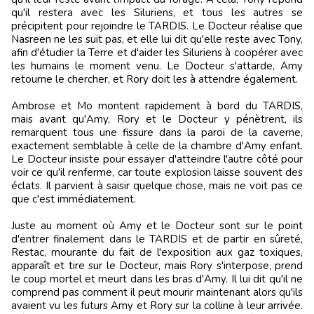
qu'il restera avec les Siluriens, et tous les autres se
précipitent pour rejoindre le TARDIS. Le Docteur réalise que
Nasreen ne les suit pas, et elle lui dit qu'elle reste avec Tony,
afin d'étudier la Terre et d'aider les Siluriens à coopérer avec
les humains le moment venu. Le Docteur s'attarde, Amy
retourne le chercher, et Rory doit les à attendre également.
Ambrose et Mo montent rapidement à bord du TARDIS,
mais avant qu'Amy, Rory et le Docteur y pénètrent, ils
remarquent tous une fissure dans la paroi de la caverne,
exactement semblable à celle de la chambre d'Amy enfant.
Le Docteur insiste pour essayer d'atteindre l'autre côté pour
voir ce qu'il renferme, car toute explosion laisse souvent des
éclats. Il parvient à saisir quelque chose, mais ne voit pas ce
que c'est immédiatement.
Juste au moment où Amy et le Docteur sont sur le point
d'entrer finalement dans le TARDIS et de partir en sûreté,
Restac, mourante du fait de l'exposition aux gaz toxiques,
apparaît et tire sur le Docteur, mais Rory s'interpose, prend
le coup mortel et meurt dans les bras d'Amy. Il lui dit qu'il ne
comprend pas comment il peut mourir maintenant alors qu'ils
avaient vu les futurs Amy et Rory sur la colline à leur arrivée.