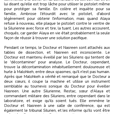
lui disant qu'elle est trop lâche pour utiliser le pistolet même
pour protéger sa famille. En colère et inquiète pour sa
famille, Ambrose l'étourdit avec le pistolet, d'abord
légèrement pour obtenir l'information, mais quand Alaya
refuse à nouveau, elle plaque le pistolet contre le ventre de
la Silurienne avec force et tire, la tuant. Les autres accourent,
choqués, car garder Alaya en vie était probablement la seule
façon de réussir à trouver une solution pacifique.
Pendant ce temps, le Docteur et Nasreen sont attachés aux
tables de dissection, et Nasreen est inconsciente. Le
Docteur est maintenu éveillé par les Siluriens qui tentent de
le 'décontaminer' pour analyse. Le Docteur, cependant,
trouve la décontamination inhabituellement douloureuse et
hurle à Malohkeh, entre deux spasmes, qu'il n'est pas humain.
Après que Malohkeh a vérifié et remarqué que le Docteur a
deux cœurs, il coupe la machine et utilise un instrument
semblable au tournevis sonique du Docteur pour éveiller
Nasreen. Une autre Silurienne, Restac, sœur d'Alaya et
commandant militaire des Siluriens, entre cependant dans le
laboratoire, et exige qu'ils soient tués. Elle emmène le
Docteur et Nasreen à une salle de conférence, qui est
également le tribunal Silurien, et les informe qu'ils vont être