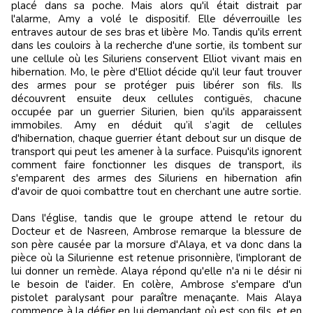
placé dans sa poche. Mais alors qu'il était distrait par
l'alarme, Amy a volé le dispositif. Elle déverrouille les
entraves autour de ses bras et libère Mo. Tandis qu'ils errent
dans les couloirs à la recherche d'une sortie, ils tombent sur
une cellule où les Siluriens conservent Elliot vivant mais en
hibernation. Mo, le père d'Elliot décide qu'il leur faut trouver
des armes pour se protéger puis libérer son fils. Ils
découvrent ensuite deux cellules contiguës, chacune
occupée par un guerrier Silurien, bien qu'ils apparaissent
immobiles. Amy en déduit qu’il s’agit de cellules
d'hibernation, chaque guerrier étant debout sur un disque de
transport qui peut les amener à la surface. Puisqu'ils ignorent
comment faire fonctionner les disques de transport, ils
s'emparent des armes des Siluriens en hibernation afin
d'avoir de quoi combattre tout en cherchant une autre sortie.
Dans l'église, tandis que le groupe attend le retour du
Docteur et de Nasreen, Ambrose remarque la blessure de
son père causée par la morsure d'Alaya, et va donc dans la
pièce où la Silurienne est retenue prisonnière, l'implorant de
lui donner un remède. Alaya répond qu'elle n'a ni le désir ni
le besoin de l'aider. En colère, Ambrose s'empare d'un
pistolet paralysant pour paraître menaçante. Mais Alaya
commence à la défier en lui demandant où est son fils, et en