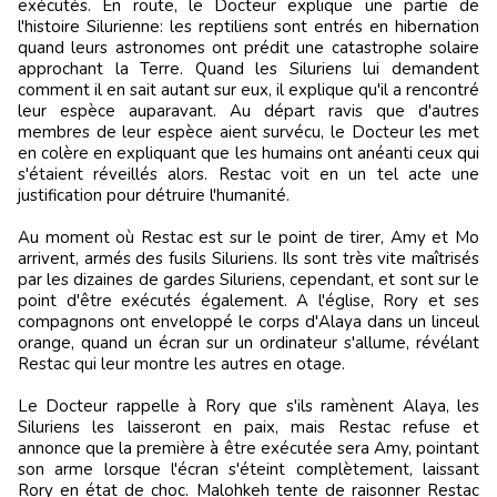
exécutés. En route, le Docteur explique une partie de
l'histoire Silurienne: les reptiliens sont entrés en hibernation
quand leurs astronomes ont prédit une catastrophe solaire
approchant la Terre. Quand les Siluriens lui demandent
comment il en sait autant sur eux, il explique qu'il a rencontré
leur espèce auparavant. Au départ ravis que d'autres
membres de leur espèce aient survécu, le Docteur les met
en colère en expliquant que les humains ont anéanti ceux qui
s'étaient réveillés alors. Restac voit en un tel acte une
justification pour détruire l'humanité.
Au moment où Restac est sur le point de tirer, Amy et Mo
arrivent, armés des fusils Siluriens. Ils sont très vite maîtrisés
par les dizaines de gardes Siluriens, cependant, et sont sur le
point d'être exécutés également. A l'église, Rory et ses
compagnons ont enveloppé le corps d'Alaya dans un linceul
orange, quand un écran sur un ordinateur s'allume, révélant
Restac qui leur montre les autres en otage.
Le Docteur rappelle à Rory que s'ils ramènent Alaya, les
Siluriens les laisseront en paix, mais Restac refuse et
annonce que la première à être exécutée sera Amy, pointant
son arme lorsque l'écran s'éteint complètement, laissant
Rory en état de choc. Malohkeh tente de raisonner Restac