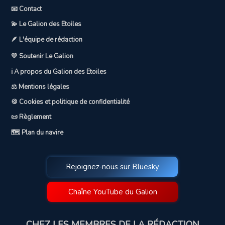
📧 Contact
💫 Le Galion des Etoiles
🪶 L'équipe de rédaction
💛 Soutenir Le Galion
ℹ️ A propos du Galion des Etoiles
⚖️ Mentions légales
🍪 Cookies et politique de confidentialité
📜 Règlement
🗺️ Plan du navire
Rejoignez-nous sur Bluesky
Chaîne YouTube du Galion
CHEZ LES MEMBRES DE LA RÉDACTION