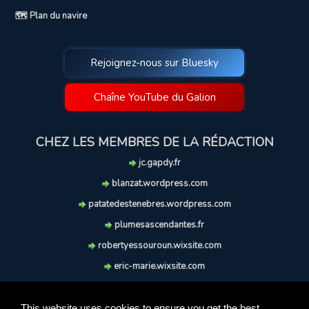
🗺️ Plan du navire
Rejoignez-nous sur Bluesky
Chaîne YouTube du Galion
CHEZ LES MEMBRES DE LA RÉDACTION
jc.gapdy.fr
blanzat.wordpress.com
patatedestenebres.wordpress.com
plumesascendantes.fr
robertyessouroun.wixsite.com
eric-marie.wixsite.com
lechiencritique.blogspot.com
soufflereve.blogspot.com
This website uses cookies to ensure you get the best