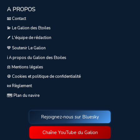
A PROPOS
📧 Contact
💫 Le Galion des Etoiles
🪶 L'équipe de rédaction
💛 Soutenir Le Galion
ℹ️ A propos du Galion des Etoiles
⚖️ Mentions légales
🍪 Cookies et politique de confidentialité
📜 Règlement
🗺️ Plan du navire
Rejoignez-nous sur Bluesky
Chaîne YouTube du Galion