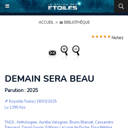
ACCUEIL
>
📖 BIBLIOTHÈQUE
Notez
DEMAIN SERA BEAU
Parution : 2025
🪶
Koyolite Tseila
| 18/03/2025
Lu 1395 fois
TAGS
:
Anthologies
,
Aurélie Valognes
,
Bruno Blanzat
,
Cassandre
Treyvaud
,
David Guyon
,
Editions Le Livre de Poche
,
Elisa Médina
,