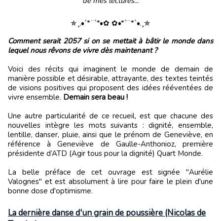
de mes lectures...
✯¸.•´*¨`*•✿ ✿•*`¨*`•.¸✯
Comment serait 2057 si on se mettait à bâtir le monde dans
lequel nous rêvons de vivre dès maintenant ?
Voici des récits qui imaginent le monde de demain de
manière possible et désirable, attrayante, des textes teintés
de visions positives qui proposent des idées rééventées de
vivre ensemble.
Demain sera beau !
Une autre particularité de ce recueil, est que chacune des
nouvelles intègre les mots suivants : dignité, ensemble,
lentille, danser, pluie, ainsi que le prénom de Geneviève, en
référence à Geneviève de Gaulle-Anthonioz, première
présidente d’ATD (Agir tous pour la dignité) Quart Monde.
La belle préface de cet ouvrage est signée "Aurélie
Valognes" et est absolument à lire pour faire le plein d'une
bonne dose d'optimisme.
La dernière danse d'un grain de poussière (Nicolas de