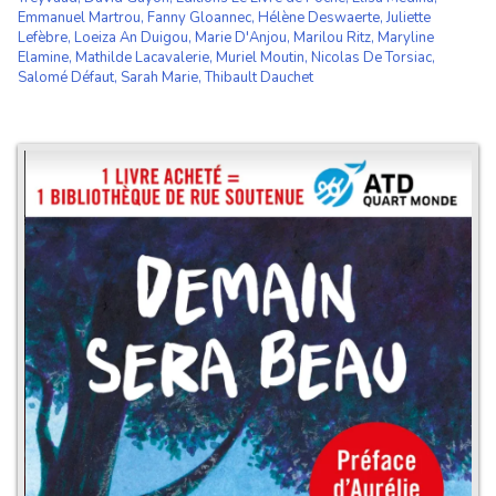
Emmanuel Martrou
,
Fanny Gloannec
,
Hélène Deswaerte
,
Juliette
Lefèbre
,
Loeiza An Duigou
,
Marie D'Anjou
,
Marilou Ritz
,
Maryline
Elamine
,
Mathilde Lacavalerie
,
Muriel Moutin
,
Nicolas De Torsiac
,
Salomé Défaut
,
Sarah Marie
,
Thibault Dauchet