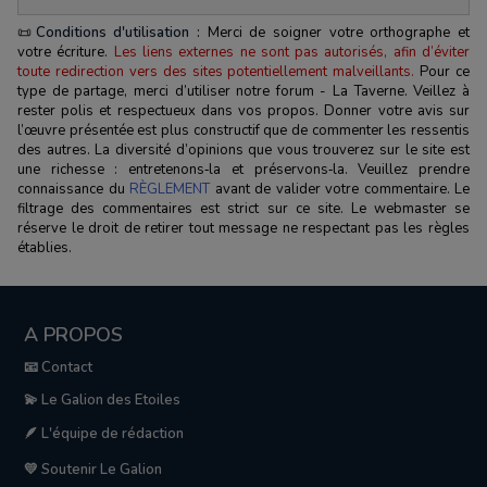
📜
Conditions d'utilisation :
Merci de soigner votre orthographe et
votre écriture.
Les liens externes ne sont pas autorisés, afin d’éviter
toute redirection vers des sites potentiellement malveillants.
Pour ce
type de partage, merci d’utiliser notre forum - La Taverne. Veillez à
rester polis et respectueux dans vos propos. Donner votre avis sur
l’œuvre présentée est plus constructif que de commenter les ressentis
des autres. La diversité d’opinions que vous trouverez sur le site est
une richesse : entretenons‑la et préservons‑la. Veuillez prendre
connaissance du
RÈGLEMENT
avant de valider votre commentaire. Le
filtrage des commentaires est strict sur ce site. Le webmaster se
réserve le droit de retirer tout message ne respectant pas les règles
établies.
A PROPOS
📧 Contact
💫 Le Galion des Etoiles
🪶 L'équipe de rédaction
💛 Soutenir Le Galion