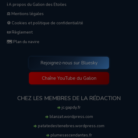
ℹ️ A propos du Galion des Etoiles
⚖️ Mentions légales
🍪 Cookies et politique de confidentialité
📜 Règlement
🗺️ Plan du navire
Rejoignez-nous sur Bluesky
Chaîne YouTube du Galion
CHEZ LES MEMBRES DE LA RÉDACTION
jc.gapdy.fr
blanzat.wordpress.com
patatedestenebres.wordpress.com
plumesascendantes.fr