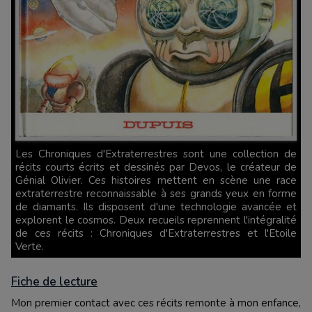
Les Chroniques d'Extraterrestres sont une collection de
récits courts écrits et dessinés par Devos, le créateur de
Génial Olivier. Ces histoires mettent en scène une race
extraterrestre reconnaissable à ses grands yeux en forme
de diamants. Ils disposent d'une technologie avancée et
explorent le cosmos. Deux recueils reprennent l'intégralité
de ces récits : Chroniques d'Extraterrestres et l'Etoile
Verte.
Fiche de lecture
Mon premier contact avec ces récits remonte à mon enfance,