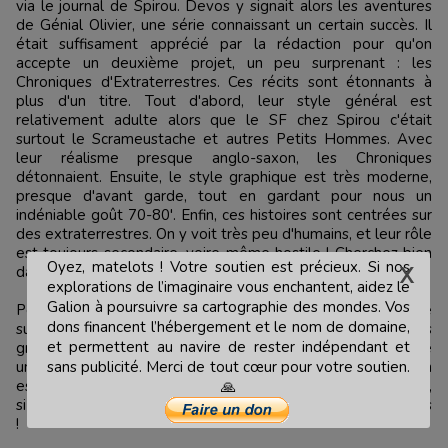
via le journal de Spirou. Devos y signait alors les aventures
de Génial Olivier, une série connaissant un certain succès. Il
était suffisament apprécié par la rédaction pour qu'on
accepte un deuxième projet, un peu surprenant : les
Chroniques d'Extraterrestres. Ces récits sont étonnants à
plus d'un titre. Tout d'abord, leur style général est
relativement adulte alors que le SF chez Spirou c'était
surtout le Scrameustache et autres Petits Hommes. Avec
leur réalisme presque anglo-saxon, les Chroniques
détonnaient. Ensuite, le style graphique est très moderne,
presque d'avant garde, tout en gardant pour nous un
indéniable goût 70-80'. Enfin, ces histoires sont centrées sur
des extraterrestres. On y voit très peu d'humains, et leur rôle
est toujours secondaire, voire même hostile ! Cherchez bien
Oyez, matelots ! Votre soutien est précieux. Si nos
dans vos lecture : c'est une chose rarissime.
explorations de l’imaginaire vous enchantent, aidez le
Galion à poursuivre sa cartographie des mondes. Vos
Personnelement, j'ai toujours aimé, même petit. Aussi, je me
dons financent l’hébergement et le nom de domaine,
suis efforcé de retrouver cette collection. J'aime les
et permettent au navire de rester indépendant et
graphismes et le côté Star Trek des scénarios. il y a toute
une réflexion sur l'humanité dans ces histoires dont l'humain
sans publicité. Merci de tout cœur pour votre soutien.
est absent. Il y a surtout une vision du monde et futur. Bref,
🙏
si vous avez l'occasion, sautez sur les deux recueils existants
!