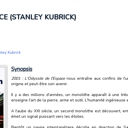
ACE (STANLEY KUBRICK)
ley Kubrick
Synopsis
2001 : L'Odyssée de l'Espace
nous entraîne aux confins de l'un
origine et peut-être son avenir.
Il y a des millions d'années, un monolithe apparaît à une trib
enseigne l'art de la pierre, arme et outil. L'humanité ingénieuse 
A l'aube du XXI siècle, un second monolithe est découvert, enfoui
émet un signal puissant vers les étoiles.
Bientôt un navire interplanétaire décolle en direction de S