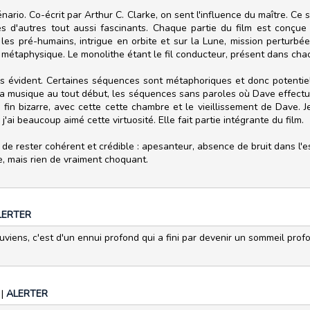
cénario. Co-écrit par Arthur C. Clarke, on sent l'influence du maître. C
nés d'autres tout aussi fascinants. Chaque partie du film est conçue
es pré-humains, intrigue en orbite et sur la Lune, mission perturb
 métaphysique. Le monolithe étant le fil conducteur, présent dans cha
urs évident. Certaines séquences sont métaphoriques et donc potent
 la musique au tout début, les séquences sans paroles où Dave effectu
 fin bizarre, avec cette cette chambre et le vieillissement de Dave. Je
j'ai beaucoup aimé cette virtuosité. Elle fait partie intégrante du film.
de rester cohérent et crédible : apesanteur, absence de bruit dans l'e
e, mais rien de vraiment choquant.
LERTER
uviens, c'est d'un ennui profond qui a fini par devenir un sommeil profond
8
|
ALERTER