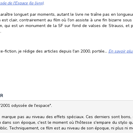
e de l'Espace (le livre)
.
 paraître longuet par moments, autant le livre ne traîne pas en longueu
fin est clair, contrairement au film où l'on assiste à une fin bizarre s
lm, qui est un monument de la SF sur fond de valses de Strauss, et p
.
fiction, je rédige des articles depuis l'an 2000, portée...
En savoir plu
ER
 "2001 odyssée de l'espace".
ne marque pas au niveau des effets spéciaux. Ces derniers sont bons,
m dans son époque, c'est le moment où l'hôtesse s'empare du stylo qui
public. Techniquement, ce film est au niveau de son époque, ni plus ni m