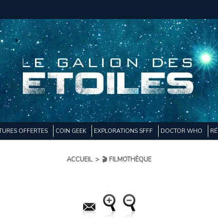
TURES OFFERTES
COIN GEEK
EXPLORATIONS SFFF
DOCTOR WHO
RÉ
ACCUEIL
>
🎬 FILMOTHÈQUE