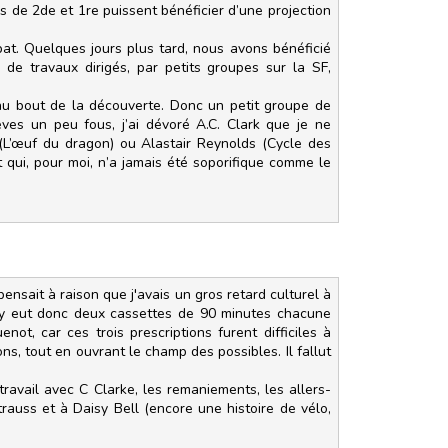
es de 2de et 1re puissent bénéficier d’une projection
bat. Quelques jours plus tard, nous avons bénéficié
de travaux dirigés, par petits groupes sur la SF,
 au bout de la découverte. Donc un petit groupe de
ves un peu fous, j’ai dévoré A.C. Clark que je ne
(L’œuf du dragon) ou Alastair Reynolds (Cycle des
t qui, pour moi, n’a jamais été soporifique comme le
ensait à raison que j'avais un gros retard culturel à
Il y eut donc deux cassettes de 90 minutes chacune
ot, car ces trois prescriptions furent difficiles à
s, tout en ouvrant le champ des possibles. Il fallut
 travail avec C Clarke, les remaniements, les allers-
Strauss et à Daisy Bell (encore une histoire de vélo,