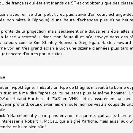
t 1 de français) qui étaient friands de SF et ont obtenu que des class
ions avec remise d’un petit livret, puis suivie d’un court échange-dé
cée non mixte à l’époque) d’une heure d’échanges puis d’une heure 
r profité de la projection, mais seulement une douzaine à être allés
m’a laissé « scotché » dans mon fauteuil et m’a envoyé dans des rê
des auteurs comme Kim Stanley Robinson, Greg Egan, Baxter, Foward 
tourné voir en très grand écran à Lyon une dizaine d’années plus tard e
(et encore d’autres par la suite).
TER
it en hypokhâgne. Thibault, un type de khâgne, m'avait à la bonne et p
 un truc et à me dire "après ça, tu ne seras plus le même homme". 
S/Z
de Roland Barthes, et
2001
en VHS. J'étais assurément un péquen
uvenir profond, celui d'avoir mis en route mon cerveau à coups de talon
sûr.
rick à Barcelone il y a cinq ans environ, et qui retraçait assez bien le
'intéresser à Robert T. McCall, qui a signé l'affiche, mais aussi aux 
tendre et à lire bien sûr !