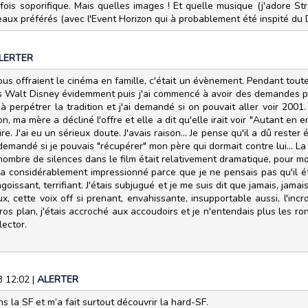
arfois soporifique. Mais quelles images ! Et quelle musique (j'adore S
sseaux préférés (avec l'Event Horizon qui à probablement été inspité du
LERTER
us offraient le cinéma en famille, c'était un évènement. Pendant tou
u les Walt Disney évidemment puis j'ai commencé à avoir des demandes pr
u à perpétrer la tradition et j'ai demandé si on pouvait aller voir 20
tion, ma mère a décliné l'offre et elle a dit qu'elle irait voir "Autant 
ire. J'ai eu un sérieux doute. J'avais raison... Je pense qu'il a dû rester
mandé si je pouvais "récupérer" mon père qui dormait contre lui... La ho
u nombre de silences dans le film était relativement dramatique, pour mo
 m'a considérablement impressionné parce que je ne pensais pas qu'il é
oissant, terrifiant. J'étais subjugué et je me suis dit que jamais, jama
aux, cette voix off si prenant, envahissante, insupportable aussi, l'in
ros plan, j'étais accroché aux accoudoirs et je n'entendais plus les 
lector.
3 12:02
|
ALERTER
s la SF et m’a fait surtout découvrir la hard-SF.