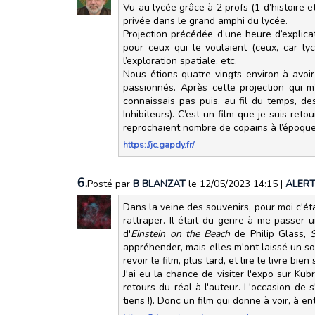
Vu au lycée grâce à 2 profs (1 d’histoire e
privée dans le grand amphi du lycée.
Projection précédée d’une heure d’explicat
pour ceux qui le voulaient (ceux, car ly
l’exploration spatiale, etc.
Nous étions quatre-vingts environ à avoi
passionnés. Après cette projection qui 
connaissais pas puis, au fil du temps, 
Inhibiteurs). C’est un film que je suis re
reprochaient nombre de copains à l’époque 
https://jc.gapdy.fr/
6.
Posté par
B BLANZAT
le 12/05/2023 14:15
|
ALER
Dans la veine des souvenirs, pour moi c'éta
rattraper. Il était du genre à me passer
d'
Einstein on the Beach
de Philip Glass,
appréhender, mais elles m'ont laissé un so
revoir le film, plus tard, et lire le livre bien 
J'ai eu la chance de visiter l'expo sur Kub
retours du réal à l'auteur. L'occasion de s
tiens !). Donc un film qui donne à voir, à en