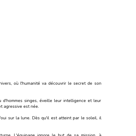
ivers, où l'humanité va découvrir le secret de son
u d'hommes singes, éveille leur intelligence et leur
et agressive est née.
 sur la lune. Dès qu'il est atteint par le soleil, il
aturne. L'équipage ignore le but de sa mission, à