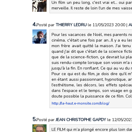
Un film un peu long, c'est vrai et... oui p
merveille. Il reste de loin l'un de mes vai
4.
Posté par
THIERRY LEDRU
le 11/05/2023 20:00
|
A
Pour les vacances de Noël, mes parents no
cinéma, c'était une fois par an...Il y a e
mon frère avait quitté la maison. J'ai ten
quand j'ai dit que c'était de la science fic
que de la science-fiction, ça devrait lui pla
suis rendu-compte lorsque son voisin m'a de
jusqu'à la fin. En ronflant. Ce qui au vu d
Pour ce qui est du film, je dois dire qu'il
en étant aussi passionnant, hypnotique, ang
l'esthétisme, les décors, les effets spéci
dans l'espace et le temps, son visage en g
doute possible la puissance de ce film. Col
http://la-haut.e-monsite.com/blog/
5.
Posté par
JEAN CHRISTOPHE GAPDY
le 12/05/202
LE FILM qui m’a plongé encore plus loin dan