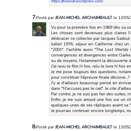
https://blanzat.wordpress.com/
7.
Posté par
JEAN-MICHEL ARCHAIMBAULT
le 13/05
Vu pour la première fois en 1969 dès sa sort
Les choses sont devenues plus claires l'an
dédicacer ce collector par Jacques Sadoul
Juillet 1976, séjour en Californie chez u
"2001". J'achète aussi "The Lost Worlds o
convergences et divergences entre Clarke e
ou de moyens. Notamment la découverte d'i
J'ai revu le film N fois, relu le livre N foi
Je me pose toujours des questions, notamm
pour constituer l'épreuve finale décisive...?
J'y ai d'ailleurs beaucoup pensé en écriva
dans "N'accusez pas le ciel". Je cite d'aill
Par contre, je ne suis pas fan des suites, ni
Enfin, je me suis amusé une fois sur un 
quelques-unes de ses répliques avant sa "mo
Je pourrais continuer encore longtemps, mais
8.
Posté par
JEAN-MICHEL ARCHAIMBAULT
le 13/05