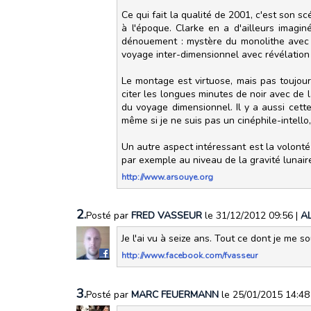
Ce qui fait la qualité de 2001, c'est son s
à l'époque. Clarke en a d'ailleurs imagi
dénouement : mystère du monolithe avec l
voyage inter-dimensionnel avec révélation
Le montage est virtuose, mais pas toujo
citer les longues minutes de noir avec de
du voyage dimensionnel. Il y a aussi cette
même si je ne suis pas un cinéphile-intello, 
Un autre aspect intéressant est la volonté 
par exemple au niveau de la gravité lunair
http://www.arsouye.org
2.
Posté par
FRED VASSEUR
le 31/12/2012 09:56
|
A
Je l'ai vu à seize ans. Tout ce dont je me so
http://www.facebook.com/fvasseur
3.
Posté par
MARC FEUERMANN
le 25/01/2015 14:4