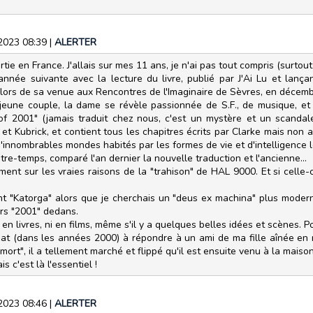
/2023 08:39
|
ALERTER
ie en France. J'allais sur mes 11 ans, je n'ai pas tout compris (surtout 
née suivante avec la lecture du livre, publié par J'Ai Lu et lançant 
 lors de sa venue aux Rencontres de l'Imaginaire de Sèvres, en décemb
n jeune couple, la dame se révèle passionnée de S.F., de musique, e
f 2001" (jamais traduit chez nous, c'est un mystère et un scandale!
t Kubrick, et contient tous les chapitres écrits par Clarke mais non a
nnombrables mondes habités par les formes de vie et d'intelligence le
s entre-temps, comparé l'an dernier la nouvelle traduction et l'ancienne...
ent sur les vraies raisons de la "trahison" de HAL 9000. Et si celle-
nt "Katorga" alors que je cherchais un "deus ex machina" plus moderne
eurs "2001" dedans.
 en livres, ni en films, même s'il y a quelques belles idées et scènes. Pou
chat (dans les années 2000) à répondre à un ami de ma fille aînée en
rt", il a tellement marché et flippé qu'il est ensuite venu à la maison
 c'est là l'essentiel !
/2023 08:46
|
ALERTER