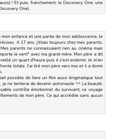
trauss) ! Et puis, franchement, le Discovery One, une
 Discovery One).
te mon enfance et une partie de mon adolescence, le
écises. A 17 ans, j'étais toujours chez mes parents,
01. Mes parents ne connaissaient rien au cinéma mais
en emporte le vent" avec ma grand-mère. Mon père a dit
 éveillé un quart d'heure puis il s'est endormi. Je m'en
nte totale. J'ai tiré mon père vers moi et il a dormi
i.
tait possible de faire un film aussi énigmatique tout
is, je ne tenterai de devenir astronaute ^^ La beauté,
croyable contrôle émotionnel du survivant, ce voyage
ronflements de mon père. Ce qui accrédite sans aucun