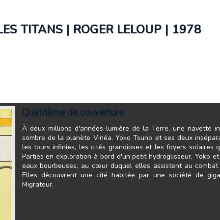
LES TITANS | ROGER LELOUP | 1978
Quatrième de couverture
À deux millions d'années-lumière de la Terre, une navette in
sombre de la planète Vinéa. Yoko Tsuno et ses deux insépar
les tours infinies, les cités grandioses et les foyers solaires 
Parties en exploration à bord d'un petit hydroglisseur, Yoko 
eaux bourbeuses, au cœur duquel elles assistent au combat
Elles découvrent une cité habitée par une société de gi
Migrateur.