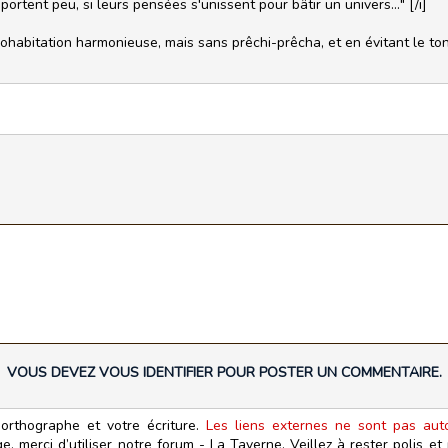
portent peu, si leurs pensées s'unissent pour bâtir un univers..." [/i]
 cohabitation harmonieuse, mais sans prêchi-prêcha, et en évitant le t
VOUS DEVEZ VOUS IDENTIFIER POUR POSTER UN COMMENTAIRE.
orthographe et votre écriture.
Les liens externes ne sont pas autor
, merci d’utiliser notre forum - La Taverne. Veillez à rester polis e