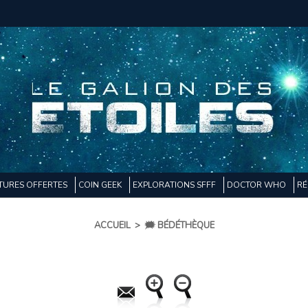
TURES OFFERTES
COIN GEEK
EXPLORATIONS SFFF
DOCTOR WHO
RÉ
ACCUEIL
>
🗯️ BÉDÉTHÈQUE