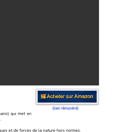
(lien rémunéré)
ario) qui met en
.
ques et de forces de la nature hors normes.