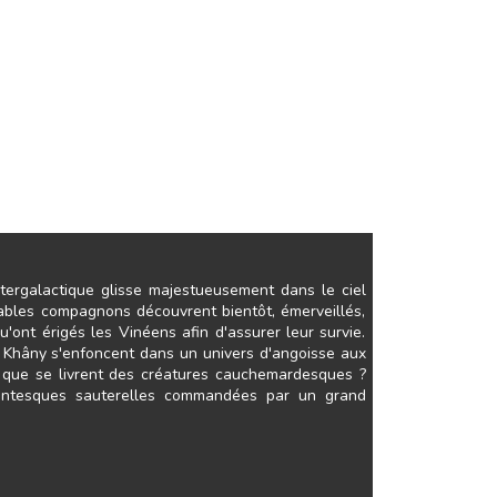
tergalactique glisse majestueusement dans le ciel
ables compagnons découvrent bientôt, émerveillés,
qu'ont érigés les Vinéens afin d'assurer leur survie.
et Khâny s'enfoncent dans un univers d'angoisse aux
 que se livrent des créatures cauchemardesques ?
gantesques sauterelles commandées par un grand