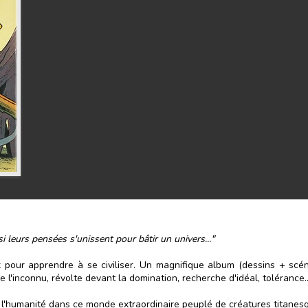
i leurs pensées s'unissent pour bâtir un univers..."
x pour apprendre à se civiliser. Un magnifique album (dessins + scén
l'inconnu, révolte devant la domination, recherche d'idéal, tolérance..
de l'humanité dans ce monde extraordinaire peuplé de créatures titanes