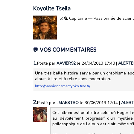
Koyolite Tseila
⚔️🦜 Capitaine — Passionnée de science-
💬 VOS COMMENTAIRES
1.
Posté par
XAVIER92
le 24/04/2013 17:48
|
ALERTE
Une très belle histoire servie par un graphisme épo
album à lire et à relire sans modération.
http://passionnementyoko.free.fr/
2.
Posté par
. MAESTRO
le 30/06/2013 17:14
|
ALERT
Cet album est peut-être celui où Roger Le
au dévoilement progressif d'un mystère
philosophique de Leloup est clair, même s'i