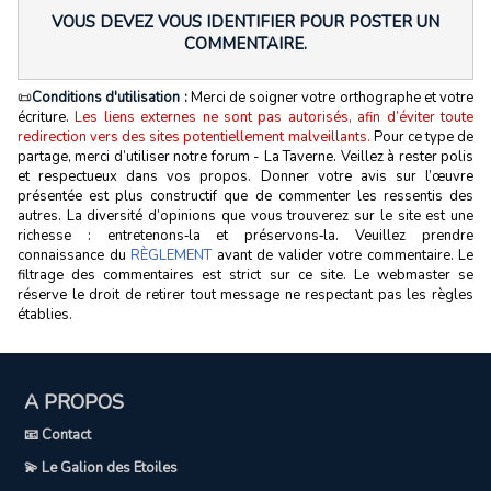
VOUS DEVEZ VOUS IDENTIFIER POUR POSTER UN
COMMENTAIRE.
📜
Conditions d'utilisation :
Merci de soigner votre orthographe et votre
écriture.
Les liens externes ne sont pas autorisés, afin d’éviter toute
redirection vers des sites potentiellement malveillants.
Pour ce type de
partage, merci d’utiliser notre forum - La Taverne. Veillez à rester polis
et respectueux dans vos propos. Donner votre avis sur l’œuvre
présentée est plus constructif que de commenter les ressentis des
autres. La diversité d’opinions que vous trouverez sur le site est une
richesse : entretenons‑la et préservons‑la. Veuillez prendre
connaissance du
RÈGLEMENT
avant de valider votre commentaire. Le
filtrage des commentaires est strict sur ce site. Le webmaster se
réserve le droit de retirer tout message ne respectant pas les règles
établies.
A PROPOS
📧 Contact
💫 Le Galion des Etoiles