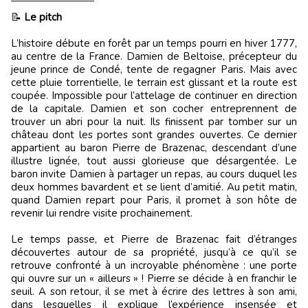
📝
Le pitch
L’histoire débute en forêt par un temps pourri en hiver 1777,
au centre de la France. Damien de Beltoise, précepteur du
jeune prince de Condé, tente de regagner Paris. Mais avec
cette pluie torrentielle, le terrain est glissant et la route est
coupée. Impossible pour l’attelage de continuer en direction
de la capitale. Damien et son cocher entreprennent de
trouver un abri pour la nuit. Ils finissent par tomber sur un
château dont les portes sont grandes ouvertes. Ce dernier
appartient au baron Pierre de Brazenac, descendant d’une
illustre lignée, tout aussi glorieuse que désargentée. Le
baron invite Damien à partager un repas, au cours duquel les
deux hommes bavardent et se lient d’amitié. Au petit matin,
quand Damien repart pour Paris, il promet à son hôte de
revenir lui rendre visite prochainement.
Le temps passe, et Pierre de Brazenac fait d’étranges
découvertes autour de sa propriété, jusqu’à ce qu’il se
retrouve confronté à un incroyable phénomène : une porte
qui ouvre sur un « ailleurs » ! Pierre se décide à en franchir le
seuil. A son retour, il se met à écrire des lettres à son ami,
dans lesquelles il explique l’expérience insensée et