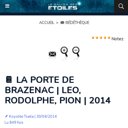
ACCUEIL
>
🗯️ BÉDÉTHÈQUE
Notez
📔 LA PORTE DE
BRAZENAC | LEO,
RODOLPHE, PION | 2014
🪶
Koyolite Tseila
| 30/04/2014
Lu 849 fois