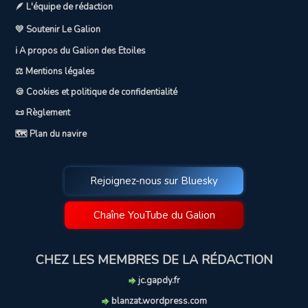
🪶 L'équipe de rédaction
💛 Soutenir Le Galion
ℹ️ A propos du Galion des Etoiles
⚖️ Mentions légales
🍪 Cookies et politique de confidentialité
📜 Règlement
🗺️ Plan du navire
Rejoignez-nous sur Bluesky
Chaîne YouTube du Galion
CHEZ LES MEMBRES DE LA RÉDACTION
jc.gapdy.fr
blanzat.wordpress.com