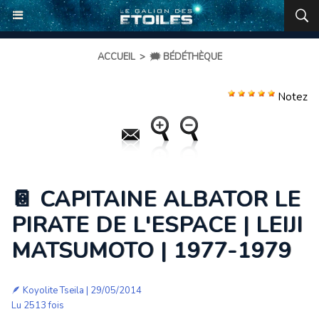
ACCUEIL
>
🗯️ BÉDÉTHÈQUE
Notez
📔 CAPITAINE ALBATOR LE
PIRATE DE L'ESPACE | LEIJI
MATSUMOTO | 1977-1979
🪶
Koyolite Tseila
| 29/05/2014
Lu 2513 fois