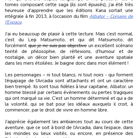
tomes composant cette saga (ils sont épuisés), j’ai été très
heureuse d’apprendre que les éditions Kana sortait une
intégrale à fin 2013, à l’occasion du film
Albator – Corsaire de
l’Espace
.
J’ai eu beaucoup de plaisir à cette lecture. Mais c’est normal,
c’est du Leiji Matsumoto, et qui dit Matsumoto, dit
forcément
que je ne suis pas objective
un excellent scénario
teinté de philosophie, de réflexions, d’humour et de
nostalgie, un décor bien planté et une aventure spatiale
dans les mers étoilées. Je baigne donc dans mon élément !
Les personnages – ni tout blancs, ni tout noirs - qui forment
l’équipage de l’Arcadia sont attachants et ont un caractère
bien trempé. Ils sont tous fidèles à leur capitaine, Albator, un
homme blessé par certains événements ou pertes tragiques
qui ont marqué sa vie. C’est un homme déterminé et qui a de
la volonté, qui se bat pour les idéaux auxquels il croit, à
commencer, par le droit de vivre en homme libre.
J’apprécie également les ambiances tout au cours de cette
aventure, que ce soit à bord de l’Arcadia, dans l’espace, dans
les mondes ou lieux visités, ou encore, en présence des