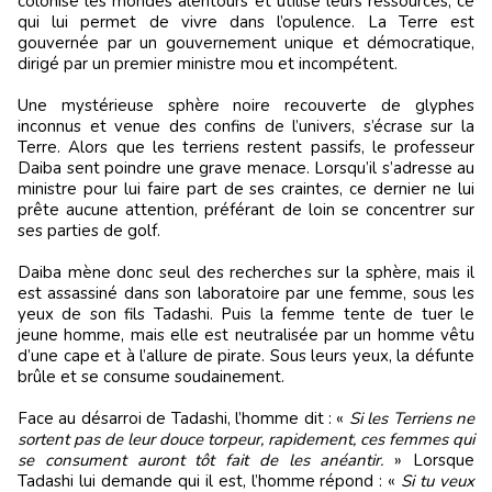
colonisé les mondes alentours et utilise leurs ressources, ce
qui lui permet de vivre dans l’opulence. La Terre est
gouvernée par un gouvernement unique et démocratique,
dirigé par un premier ministre mou et incompétent.
Une mystérieuse sphère noire recouverte de glyphes
inconnus et venue des confins de l’univers, s’écrase sur la
Terre. Alors que les terriens restent passifs, le professeur
Daiba sent poindre une grave menace. Lorsqu’il s’adresse au
ministre pour lui faire part de ses craintes, ce dernier ne lui
prête aucune attention, préférant de loin se concentrer sur
ses parties de golf.
Daiba mène donc seul des recherches sur la sphère, mais il
est assassiné dans son laboratoire par une femme, sous les
yeux de son fils Tadashi. Puis la femme tente de tuer le
jeune homme, mais elle est neutralisée par un homme vêtu
d’une cape et à l’allure de pirate. Sous leurs yeux, la défunte
brûle et se consume soudainement.
Face au désarroi de Tadashi, l’homme dit : «
Si les Terriens ne
sortent pas de leur douce torpeur, rapidement, ces femmes qui
se consument auront tôt fait de les anéantir.
» Lorsque
Tadashi lui demande qui il est, l’homme répond : «
Si tu veux