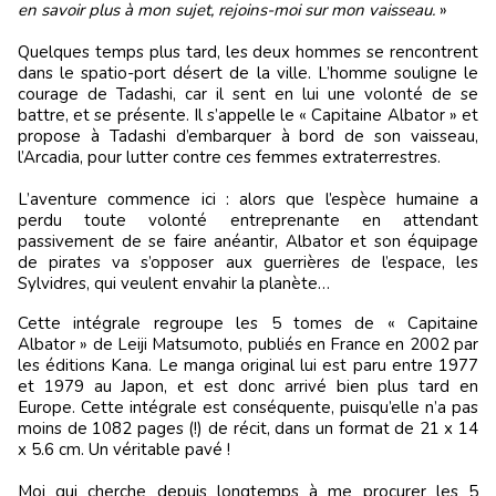
en savoir plus à mon sujet, rejoins-moi sur mon vaisseau.
»
Quelques temps plus tard, les deux hommes se rencontrent
dans le spatio-port désert de la ville. L’homme souligne le
courage de Tadashi, car il sent en lui une volonté de se
battre, et se présente. Il s’appelle le « Capitaine Albator » et
propose à Tadashi d’embarquer à bord de son vaisseau,
l’Arcadia, pour lutter contre ces femmes extraterrestres.
L’aventure commence ici : alors que l’espèce humaine a
perdu toute volonté entreprenante en attendant
passivement de se faire anéantir, Albator et son équipage
de pirates va s’opposer aux guerrières de l’espace, les
Sylvidres, qui veulent envahir la planète…
Cette intégrale regroupe les 5 tomes de « Capitaine
Albator » de Leiji Matsumoto, publiés en France en 2002 par
les éditions Kana. Le manga original lui est paru entre 1977
et 1979 au Japon, et est donc arrivé bien plus tard en
Europe. Cette intégrale est conséquente, puisqu’elle n’a pas
moins de 1082 pages (!) de récit, dans un format de 21 x 14
x 5.6 cm. Un véritable pavé !
Moi qui cherche depuis longtemps à me procurer les 5