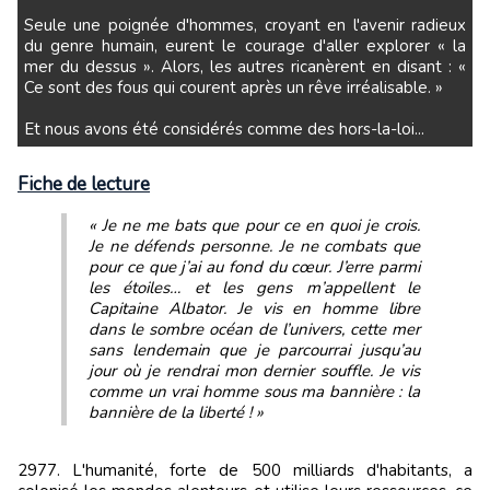
Seule une poignée d'hommes, croyant en l'avenir radieux
du genre humain, eurent le courage d'aller explorer « la
mer du dessus ». Alors, les autres ricanèrent en disant : «
Ce sont des fous qui courent après un rêve irréalisable. »
Et nous avons été considérés comme des hors-la-loi...
Fiche de lecture
«
Je ne me bats que pour ce en quoi je crois.
Je ne défends personne. Je ne combats que
pour ce que j’ai au fond du cœur. J’erre parmi
les étoiles… et les gens m’appellent le
Capitaine Albator. Je vis en homme libre
dans le sombre océan de l’univers, cette mer
sans lendemain que je parcourrai jusqu’au
jour où je rendrai mon dernier souffle. Je vis
comme un vrai homme sous ma bannière : la
bannière de la liberté !
»
2977. L'humanité, forte de 500 milliards d'habitants, a