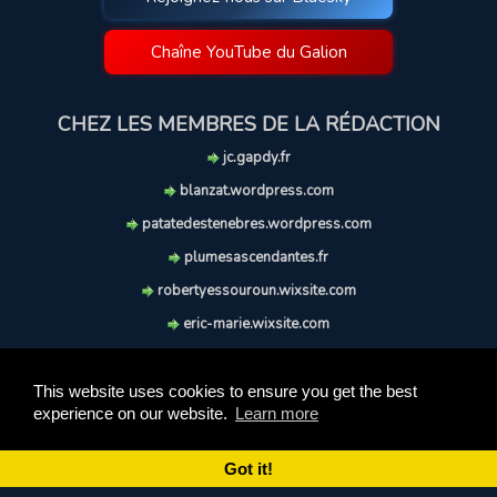
Chaîne YouTube du Galion
CHEZ LES MEMBRES DE LA RÉDACTION
jc.gapdy.fr
blanzat.wordpress.com
patatedestenebres.wordpress.com
plumesascendantes.fr
robertyessouroun.wixsite.com
eric-marie.wixsite.com
lechiencritique.blogspot.com
soufflereve.blogspot.com
This website uses cookies to ensure you get the best
experience on our website.
Learn more
© 2009-2026 Le Galion des Etoiles. Tous droits réservés.
Ce site est réalisé et maintenu avec coeur et passion.
Got it!