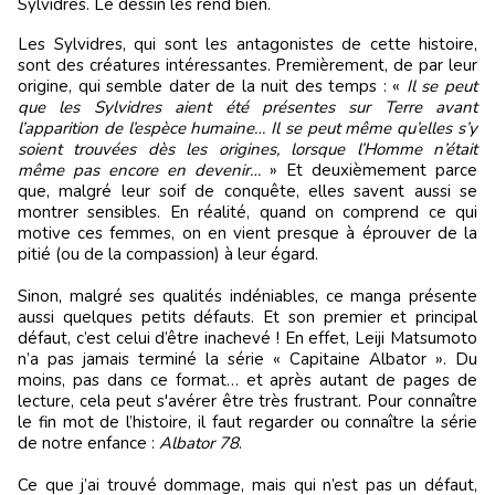
Sylvidres. Le dessin les rend bien.
Les Sylvidres, qui sont les antagonistes de cette histoire,
sont des créatures intéressantes. Premièrement, de par leur
origine, qui semble dater de la nuit des temps : «
Il se peut
que les Sylvidres aient été présentes sur Terre avant
l’apparition de l’espèce humaine… Il se peut même qu’elles s’y
soient trouvées dès les origines, lorsque l’Homme n’était
même pas encore en devenir…
» Et deuxièmement parce
que, malgré leur soif de conquête, elles savent aussi se
montrer sensibles. En réalité, quand on comprend ce qui
motive ces femmes, on en vient presque à éprouver de la
pitié (ou de la compassion) à leur égard.
Sinon, malgré ses qualités indéniables, ce manga présente
aussi quelques petits défauts. Et son premier et principal
défaut, c’est celui d’être inachevé ! En effet, Leiji Matsumoto
n’a pas jamais terminé la série « Capitaine Albator ». Du
moins, pas dans ce format… et après autant de pages de
lecture, cela peut s'avérer être très frustrant. Pour connaître
le fin mot de l’histoire, il faut regarder ou connaître la série
de notre enfance :
Albator 78
.
Ce que j’ai trouvé dommage, mais qui n’est pas un défaut,