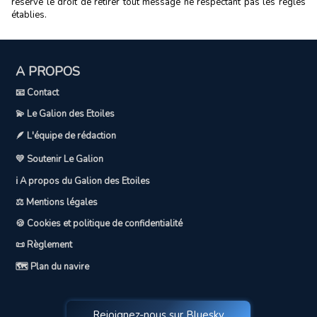
réserve le droit de retirer tout message ne respectant pas les règles
établies.
A PROPOS
📧 Contact
💫 Le Galion des Etoiles
🪶 L'équipe de rédaction
💛 Soutenir Le Galion
ℹ️ A propos du Galion des Etoiles
⚖️ Mentions légales
🍪 Cookies et politique de confidentialité
📜 Règlement
🗺️ Plan du navire
Rejoignez-nous sur Bluesky