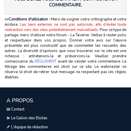
COMMENTAIRE.
📜
Conditions d'utilisation :
Merci de soigner votre orthographe et votre
écriture.
Les liens externes ne sont pas autorisés, afin d’éviter toute
redirection vers des sites potentiellement malveillants.
Pour ce type de
partage, merci d’utiliser notre forum - La Taverne. Veillez à rester polis
et respectueux dans vos propos. Donner votre avis sur l’œuvre
présentée est plus constructif que de commenter les ressentis des
autres. La diversité d’opinions que vous trouverez sur le site est une
richesse : entretenons‑la et préservons‑la. Veuillez prendre
connaissance du
RÈGLEMENT
avant de valider votre commentaire. Le
filtrage des commentaires est strict sur ce site. Le webmaster se
réserve le droit de retirer tout message ne respectant pas les règles
établies.
A PROPOS
📧 Contact
💫 Le Galion des Etoiles
🪶 L'équipe de rédaction