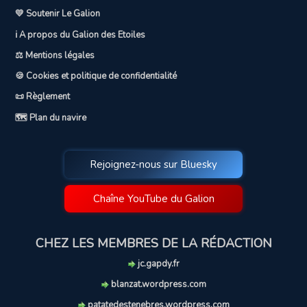
💛 Soutenir Le Galion
ℹ️ A propos du Galion des Etoiles
⚖️ Mentions légales
🍪 Cookies et politique de confidentialité
📜 Règlement
🗺️ Plan du navire
Rejoignez-nous sur Bluesky
Chaîne YouTube du Galion
CHEZ LES MEMBRES DE LA RÉDACTION
jc.gapdy.fr
blanzat.wordpress.com
patatedestenebres.wordpress.com