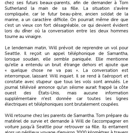
chez ses futurs beaux-parents, afin de demander à Tom
Sutherland la main de sa fille. La situation s'avère
compliquée, car le futur beau-père, ancien soldat de la
marine, a un caractère difficile. On pourrait même dire que
c’est un vieux con fort désagréable, ce qui devient évident
lors du dîner où la conversation entre les deux hommes
tourne au vinaigre.
Le lendemain matin, Will prévoit de reprendre un vol pour
Seattle. Il reçoit un appel téléphonique de Samantha,
lorsque soudain, elle semble paniquée. Elle mentionne
qu'elle a entendu un bruit étrange dehors et ajoute que
« quelque chose ne va pas ». La conversation est
interrompue, laissant Will inquiet. Il se rend à l'aéroport et
constate avec stupeur que tous les vols sont annulés. Le
journal télévisé annonce qu'un séisme aurait frappé la côte
ouest des États-Unis, mais aucune information
supplémentaire n'est donnée car toutes les lignes
électriques et téléphoniques sont brutalement coupées.
Will retourne chez les parents de Samantha. Tom prépare du
matériel de survie et demande à Will de l’accompagner en
voiture jusqu’à Seattle pour retrouver sa fille. Ils entament
alors un périlleux voyage d’environ 3000 kilomètres à travers