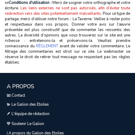
📜
Conditions d'utilisation :
Merci de soigner votre orthographe et votre
écriture.
Les liens externes ne sont pas autorisés, afin d’éviter toute
redirection vers des sites potentiellement malveillants.
Pour ce type de
partage, merci d’utiliser notre forum - La Taverne. Veillez à rester polis
et respectueux dans vos propos. Donner votre avis sur l’œuvre
présentée est plus constructif que de commenter les ressentis des
autres. La diversité d’opinions que vous trouverez sur le site est une
richesse : entretenons‑la et préservons‑la. Veuillez prendre
connaissance du
RÈGLEMENT
avant de valider votre commentaire. Le
filtrage des commentaires est strict sur ce site. Le webmaster se
réserve le droit de retirer tout message ne respectant pas les règles
établies.
A PROPOS
📧 Contact
💫 Le Galion des Etoiles
🪶 L'équipe de rédaction
💛 Soutenir Le Galion
ℹ️ A propos du Galion des Etoiles