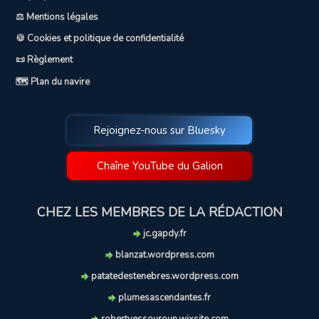
⚖️ Mentions légales
🍪 Cookies et politique de confidentialité
📜 Règlement
🗺️ Plan du navire
Rejoignez-nous sur Bluesky
Chaîne YouTube du Galion
CHEZ LES MEMBRES DE LA RÉDACTION
jc.gapdy.fr
blanzat.wordpress.com
patatedestenebres.wordpress.com
plumesascendantes.fr