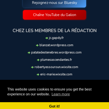
Rejoignez-nous sur Bluesky
Chaîne YouTube du Galion
CHEZ LES MEMBRES DE LA RÉDACTION
jc.gapdy.fr
blanzat.wordpress.com
patatedestenebres.wordpress.com
plumesascendantes.fr
robertyessouroun.wixsite.com
eric-marie.wixsite.com
lechiencritique.blogspot.com
soufflereve.blogspot.com
This website uses cookies to ensure you get the best
experience on our website.
Learn more
© 2009-2026 Le Galion des Etoiles. Tous droits réservés.
Ce site est réalisé et maintenu avec coeur et passion.
Got it!