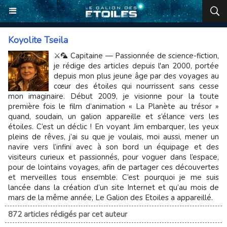
Koyolite Tseila
⚔️🦜 Capitaine — Passionnée de science-fiction,
je rédige des articles depuis l'an 2000, portée
depuis mon plus jeune âge par des voyages au
cœur des étoiles qui nourrissent sans cesse
mon imaginaire. Début 2009, je visionne pour la toute
première fois le film d’animation « La Planète au trésor »
quand, soudain, un galion appareille et s’élance vers les
étoiles. C’est un déclic ! En voyant Jim embarquer, les yeux
pleins de rêves, j’ai su que je voulais, moi aussi, mener un
navire vers l’infini avec à son bord un équipage et des
visiteurs curieux et passionnés, pour voguer dans l’espace,
pour de lointains voyages, afin de partager ces découvertes
et merveilles tous ensemble. C’est pourquoi je me suis
lancée dans la création d’un site Internet et qu’au mois de
mars de la même année, Le Galion des Etoiles a appareillé.
872 articles rédigés par cet auteur