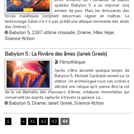
spatiale Babylon 5 a su imposer cinq
années de paix. Mais les émissaires des
forces maléfiques comptent désormais régner en maîtres. Le
technomage Galen n'a-t-il pas prédit une attaque imminente des alliés
des Ombres ?...
🌐 Babylon 5
,
2267 ultime croisade
,
Drame
,
Mike Vejar
,
Science-fiction
Babylon 5 : La Rivière des âmes (Janek Greek)
🎬 Filmothèque
Après s'être absenté quelque temps de
Babylon 5, Michael Garibaldi revient sur la
station. Un archéologue sous ses ordres a
dérobé une relique qu'il pense être la clé
de la vie éternelle des chasseurs d'âmes, créatures immortelles qui
conservent les esprits capturés à travers la galaxie. La...
🌐 Babylon 5
,
Drame
,
Janet Greek
,
Science-fiction
1
...
«
41
42
43
44