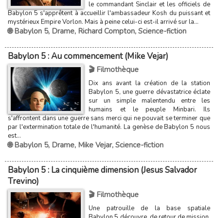
le commandant Sinclair et les officiels de
Babylon 5 s'apprêtent à accueillir l'ambassadeur Kosh du puissant et
mystérieux Empire Vorlon. Mais à peine celui-ci est-il arrivé sur la...
🌐 Babylon 5
,
Drame
,
Richard Compton
,
Science-fiction
Babylon 5 : Au commencement (Mike Vejar)
🎬 Filmothèque
Dix ans avant la création de la station
Babylon 5, une guerre dévastatrice éclate
sur un simple malentendu entre les
humains et le peuple Minbari. Ils
s'affrontent dans une guerre sans merci qui ne pouvait se terminer que
par l'extermination totale de l'humanité. La genèse de Babylon 5 nous
est...
🌐 Babylon 5
,
Drame
,
Mike Vejar
,
Science-fiction
Babylon 5 : La cinquième dimension (Jesus Salvador
Trevino)
🎬 Filmothèque
Une patrouille de la base spatiale
Babylon 5 découvre, de retour de mission,