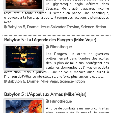
un gigantesque engin dérivant dans
l'espace. Remorqué, l'appareil inconnu
reste rétif à toute analyse. Il semble en panne. Une scientifique,
envoyée par la Terre, qui a pourtant rompu ses relations diplomatiques
avec...
🌐 Babylon 5
,
Drame
,
Jesus Salvador Trevino
,
Science-fiction
Babylon 5 : La Légende des Rangers (Mike Vejar)
🎬 Filmothèque
Les Rangers, un ordre de guerriers
prêtres, errent dans l'ombre des étoiles
depuis plus de mille ans, protégeant des
centaines de mondes de l'invasion et de la
destruction. Mais aujourd'hui une nouvelle menace alien surgit à
l'horizon de l'Alliance Interstellaire, une force plus ancienne et plus...
🌐 Babylon 5
,
Drame
,
Mike Vejar
,
Science-fiction
Babylon 5 : L'Appel aux Armes (Mike Vejar)
🎬 Filmothèque
A force de combats sans merci contre les
pires ennemis de l'humanité, la station