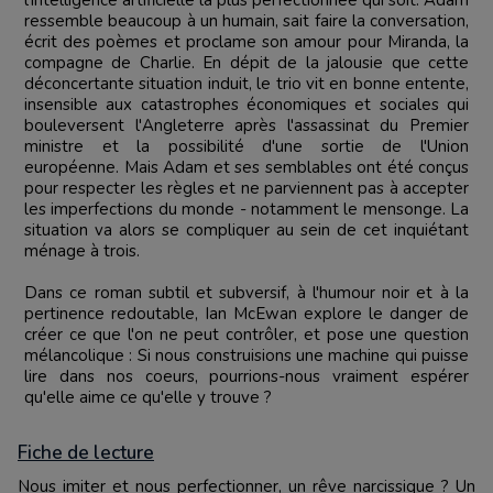
l'intelligence artificielle la plus perfectionnée qui soit. Adam
ressemble beaucoup à un humain, sait faire la conversation,
écrit des poèmes et proclame son amour pour Miranda, la
compagne de Charlie. En dépit de la jalousie que cette
déconcertante situation induit, le trio vit en bonne entente,
insensible aux catastrophes économiques et sociales qui
bouleversent l'Angleterre après l'assassinat du Premier
ministre et la possibilité d'une sortie de l'Union
européenne. Mais Adam et ses semblables ont été conçus
pour respecter les règles et ne parviennent pas à accepter
les imperfections du monde - notamment le mensonge. La
situation va alors se compliquer au sein de cet inquiétant
ménage à trois.
Dans ce roman subtil et subversif, à l'humour noir et à la
pertinence redoutable, Ian McEwan explore le danger de
créer ce que l'on ne peut contrôler, et pose une question
mélancolique : Si nous construisions une machine qui puisse
lire dans nos coeurs, pourrions-nous vraiment espérer
qu'elle aime ce qu'elle y trouve ?
Fiche de lecture
Nous imiter et nous perfectionner, un rêve narcissique ? Un