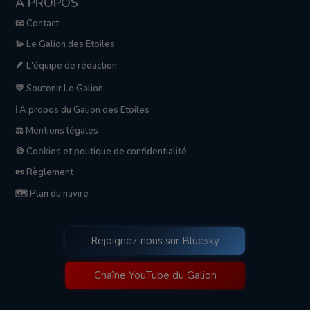
A PROPOS
📧 Contact
💫 Le Galion des Etoiles
🪶 L'équipe de rédaction
💛 Soutenir Le Galion
ℹ️ A propos du Galion des Etoiles
⚖️ Mentions légales
🍪 Cookies et politique de confidentialité
📜 Règlement
🗺️ Plan du navire
Rejoignez-nous sur Bluesky
Chaîne YouTube du Galion