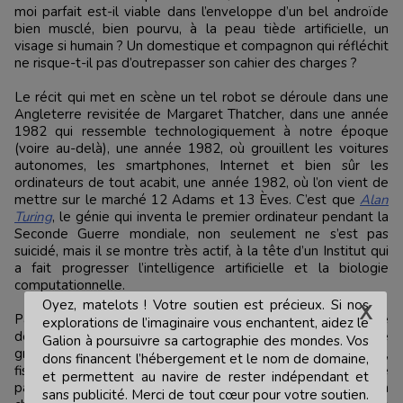
moi parfait est-il viable dans l’enveloppe d’un bel androïde
bien musclé, bien pourvu, à la peau tiède artificielle, un
visage si humain ? Un domestique et compagnon qui réfléchit
ne risque-t-il pas d’outrepasser son cahier des charges ?
Le récit qui met en scène un tel robot se déroule dans une
Angleterre revisitée de Margaret Thatcher, dans une année
1982 qui ressemble technologiquement à notre époque
(voire au-delà), une année 1982, où grouillent les voitures
autonomes, les smartphones, Internet et bien sûr les
ordinateurs de tout acabit, une année 1982, où l’on vient de
mettre sur le marché 12 Adams et 13 Èves. C’est que
Alan
Turing
, le génie qui inventa le premier ordinateur pendant la
Seconde Guerre mondiale, non seulement ne s’est pas
suicidé, mais il se montre très actif, à la tête d’un Institut qui
a fait progresser l’intelligence artificielle et la biologie
computationnelle.
Oyez, matelots ! Votre soutien est précieux. Si nos
Passionné d’électronique, admirateur de Turing, Charlie
explorations de l’imaginaire vous enchantent, aidez le
devient l’un des heureux propriétaires d’un Adam acheté
Galion à poursuivre sa cartographie des mondes. Vos
grâce à toute la fortune d’un héritage. Looser optimiste,
dons financent l’hébergement et le nom de domaine,
fiscaliste en disgrâce, il vit chichement, boursicote
et permettent au navire de rester indépendant et
pathétiquement. À 32 ans, il tombe amoureux de Miranda, sa
sans publicité. Merci de tout cœur pour votre soutien.