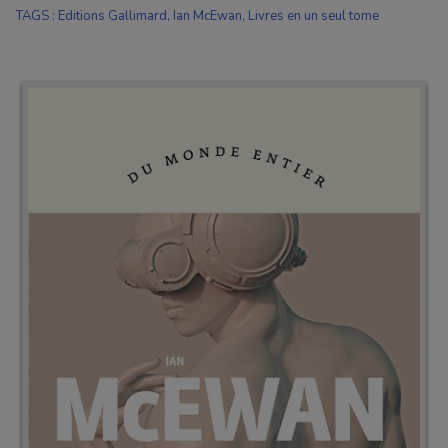
TAGS
:
Editions Gallimard
,
Ian McEwan
,
Livres en un seul tome