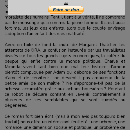
charmante voisine, doctorante de 22 ans. Mais d’emblée, son
🙏
robot fraîchement acquis le met en garde contre cette
nouvelle relation. C’est qu’Adam est plus moral que le plus
moraliste des humains. Tant il tient à la vérité, il ne comprend
pas le mensonge qu’a commis la jeune femme. Il saisit aussi
fort mal les jeux des enfants, alors que le couple envisage
l’adoption d’un enfant des rues maltraité.
Avec en toile de fond la chute de Margaret Thatcher, les
attentats de l’IRA, la confusion instaurée par les travaillistes
divisés sur tous les grands sujets économiques, la colère du
peuple qui enfle contre le monde politique, Charlie et
Miranda vivent tant bien que mal leur histoire d’amour
bientôt compliquée par Adam qui déborde de ses fonctions
d’ami et de serviteur : ne devient-il pas amoureux de la
petite amie de son maître ? Ne s’approprie-t-il pas de la
richesse accumulée grâce aux actions boursières ? Pourtant
ce robot se déclare confiant en l’avenir, contrairement à
plusieurs de ses semblables qui se sont suicidés ou
dégénérés.
Ce roman fort bien écrit (mais à mon avis pas toujours bien
traduit) nous offre un intéressant feuilleté : une uchronie, une
romance, une dimension sociale et politique, un problème de