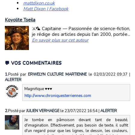
mattdixon.co.uk
Matt Dixon | Facebook
Koyolite Tseila
⚔️🦜 Capitaine — Passionnée de science-fiction,
je rédige des articles depuis l'an 2000, portée...
En savoir plus sur cet auteur
💬 VOS COMMENTAIRES
1.
Posté par
ERWELYN CULTURE MARTIENNE
le 02/03/2022 09:37
|
ALERTER
Magnifique ♥♥♥
http://www.chroniquesterriennes.com
2.
Posté par
JULIEN VERHAEGE
le 23/07/2022 16:54
|
ALERTER
Je tombe en pâmoison devant tant de beauté,
d'imagination. Effectivement, pas besoin de texte, il suffit
d'un regard pour que les lignes, le dessin, les couleurs,