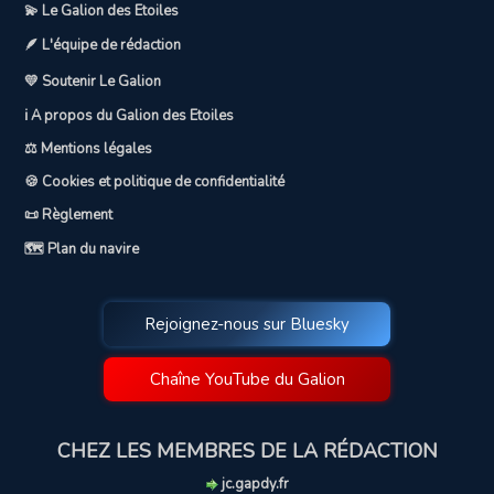
💫 Le Galion des Etoiles
🪶 L'équipe de rédaction
💛 Soutenir Le Galion
ℹ️ A propos du Galion des Etoiles
⚖️ Mentions légales
🍪 Cookies et politique de confidentialité
📜 Règlement
🗺️ Plan du navire
Rejoignez-nous sur Bluesky
Chaîne YouTube du Galion
CHEZ LES MEMBRES DE LA RÉDACTION
jc.gapdy.fr