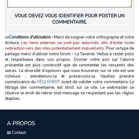
VOUS DEVEZ VOUS IDENTIFIER POUR POSTER UN
COMMENTAIRE.
📜
Conditions d'utilisation :
Merci de soigner votre orthographe et votre
écriture.
Les liens externes ne sont pas autorisés, afin d’éviter toute
redirection vers des sites potentiellement malveillants.
Pour ce type de
partage, merci d’utiliser notre forum - La Taverne. Veillez à rester polis
et respectueux dans vos propos. Donner votre avis sur l’œuvre
présentée est plus constructif que de commenter les ressentis des
autres. La diversité d’opinions que vous trouverez sur le site est une
richesse : entretenons‑la et préservons‑la. Veuillez prendre
connaissance du
RÈGLEMENT
avant de valider votre commentaire. Le
filtrage des commentaires est strict sur ce site. Le webmaster se
réserve le droit de retirer tout message ne respectant pas les règles
établies.
A PROPOS
📧 Contact