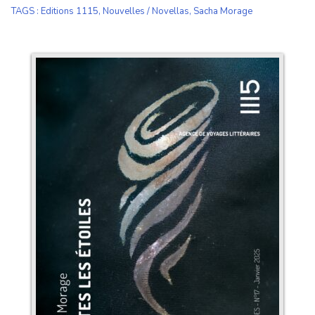
TAGS
:
Editions 1115
,
Nouvelles / Novellas
,
Sacha Morage