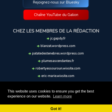
Rejoignez-nous sur Bluesky
Chaîne YouTube du Galion
CHEZ LES MEMBRES DE LA RÉDACTION
jc.gapdy.fr
blanzat.wordpress.com
patatedestenebres.wordpress.com
plumesascendantes.fr
robertyessouroun.wixsite.com
eric-marie.wixsite.com
lechiencritique.blogspot.com
soufflereve.blogspot.com
This website uses cookies to ensure you get the best
experience on our website.
Learn more
© 2009-2026 Le Galion des Etoiles. Tous droits réservés.
Ce site est réalisé et maintenu avec coeur et passion.
Got it!