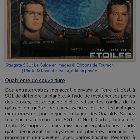
Stargate SG1 : Le Guide en Images © Editions de Tournon
| Photo © Koyolite Tseila, édition privée
Quatrième de couverture
Des extraterrestres menacent d'envahir la Terre et c'est à
SG1 de défendre la planète. A l'aide de mystérieuses portes
des étoiles, cette équipe d'élite ratisse les confins de la
galaxie en quête de connaissances et de technologies
extraterrestres pour déjouer l'attaque des Goa'ulds. Sachez
tout sur les membres de SG1 : O'Neill, Carter, Jackson et
Teal'c. Participez à leurs missions intergalactiques tandis
qu'ils découvrent les mystères de planètes inconnues et
rencontrent de nouvelles races, parfois hostiles. Pénétrez à