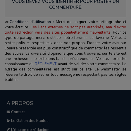
VOUS DEVEZ VOUS IDENTIFIER POUR POSTER UN
COMMENTAIRE.
📜
Conditions d'utilisation :
Merci de soigner votre orthographe et
votre écriture.
Les liens externes ne sont pas autorisés, afin d’éviter
toute redirection vers des sites potentiellement malveillants.
Pour ce
type de partage, merci d’utiliser notre forum - La Taverne. Veillez à
rester polis et respectueux dans vos propos. Donner votre avis sur
l’œuvre présentée est plus constructif que de commenter les ressentis
des autres. La diversité d’opinions que vous trouverez sur le site est
une richesse : entretenons‑la et préservons‑la. Veuillez prendre
connaissance du
RÈGLEMENT
avant de valider votre commentaire. Le
filtrage des commentaires est strict sur ce site. Le webmaster se
réserve le droit de retirer tout message ne respectant pas les règles
établies.
A PROPOS
📧 Contact
💫 Le Galion des Etoiles
🪶 L'équipe de rédaction