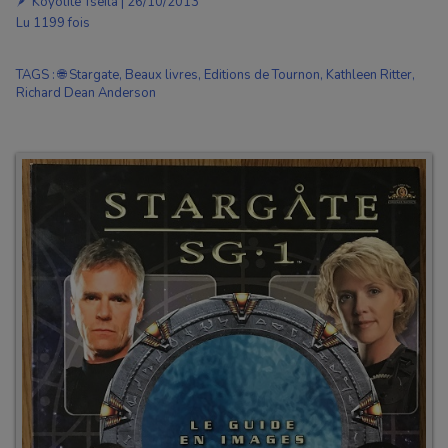
🪶
Koyolite Tseila
| 26/10/2013
Lu 1199 fois
TAGS
:
🌐 Stargate
,
Beaux livres
,
Editions de Tournon
,
Kathleen Ritter
,
Richard Dean Anderson