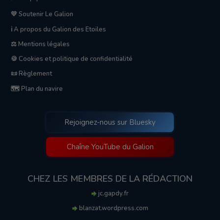
💛 Soutenir Le Galion
ℹ️ A propos du Galion des Etoiles
⚖️ Mentions légales
🍪 Cookies et politique de confidentialité
📜 Règlement
🗺️ Plan du navire
Rejoignez-nous sur Bluesky
Chaîne YouTube du Galion
CHEZ LES MEMBRES DE LA RÉDACTION
jc.gapdy.fr
blanzat.wordpress.com